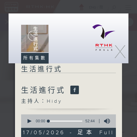
ENG
/
簡
×
全新 RTHK On The Go
取得
一手掌握 RTHK 電台、電視節目
X
所有集數
生活進行式
生活進行式
主持人：Hidy
0
seconds
00:00
52:44
of
52
17/05/2026 - 足本 Full
minutes,