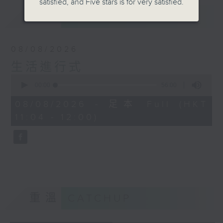
satisfied, and Five stars is for very satisfied.
最新
LATEST
08/08/2026
生活進行式
0
seconds
00:00
56:00
of
56
08/08/2026 - 足本 Full (HKT
minutes,
11:04 - 12:00)
0
seconds
重溫
CATCHUP