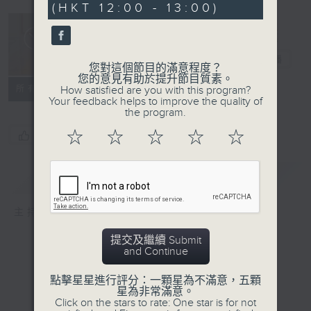
(HKT 12:00 - 13:00)
44
seconds
生活進行式
電台直播
您對這個節目的滿意程度？
您的意見有助於提升節目質素。
所有集數
How satisfied are you with this program?
Your feedback helps to improve the quality of
the program.
☆
☆
☆
☆
☆
您喜歡這個節目嗎?
簡介
GIST
主持人：Hidy
提交及繼續 Submit
and Continue
點擊星星進行評分：一顆星為不滿意，五顆
星為非常滿意。
Click on the stars to rate: One star is for not