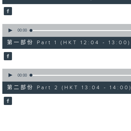
44
minutes,
11
seconds
Volume
90%
0
seconds
00:00
of
53
第一部份 Part 1 (HKT 12:04 - 13:00)
minutes,
30
seconds
Volume
90%
0
seconds
00:00
of
50
第二部份 Part 2 (HKT 13:04 - 14:00
minutes,
50
seconds
Volume
90%