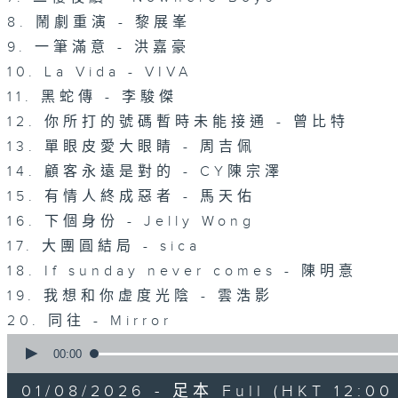
8. 鬧劇重演 - 黎展峯
9. 一筆滿意 - 洪嘉豪
10. La Vida - VIVA
11. 黑蛇傳 - 李駿傑
12. 你所打的號碼暫時未能接通 - 曾比特
13. 單眼皮愛大眼睛 - 周吉佩
14. 顧客永遠是對的 - CY陳宗澤
15. 有情人終成惡者 - 馬天佑
16. 下個身份 - Jelly Wong
17. 大團圓結局 - sica
18. If sunday never comes - 陳明憙
19. 我想和你虚度光陰 - 雲浩影
20. 同往 - Mirror
0
seconds
00:00
of
1
01/08/2026 - 足本 Full (HKT 12:00 
hour,