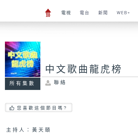
電視
電台
新聞
WEB+
中文歌曲龍虎榜
聯絡
所有集數
您喜歡這個節目嗎?
主持人：黃天頤