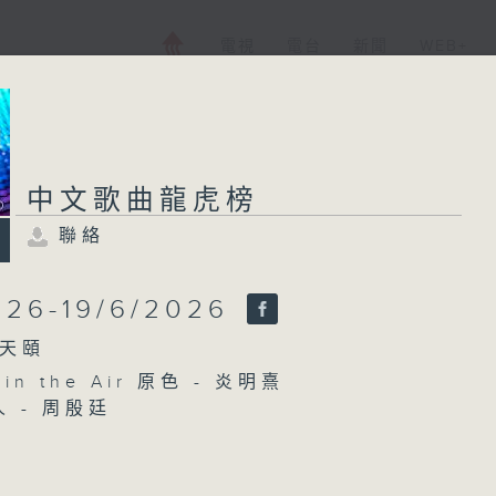
電視
電台
新聞
WEB+
中文歌曲龍虎榜
聯絡
中文歌曲龍虎榜
聯絡
所有集數
026-19/6/2026
天頤
s in the Air 原色 - 炎明熹
您喜歡這個節目嗎?
人 - 周殷廷
演 - 黃博
 - 許志安
主持人：黃天頤
book Romantics - 魏浚笙