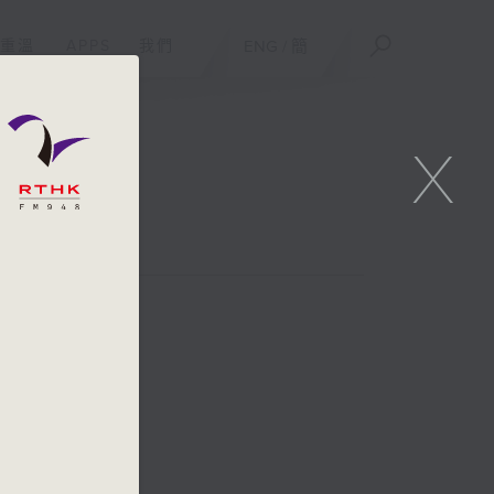
重溫
APPS
我們
ENG
/
簡
X