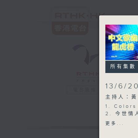
所有集數
13/6/2
電台直播
主持人：黃
1. Color
2. 今世情
3. 靈魂上
更多...
4. 信天翁
5. Text