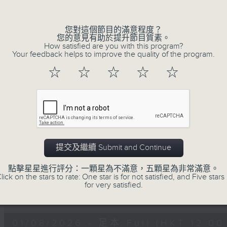
Volume
8. 鬧劇重演 - 黎展峯
9. 一筆滿意 - 洪嘉豪
您對這個節目的滿意程度？
您的意見有助於提升節目質素。
10. La Vida - VIVA
How satisfied are you with this program?
Your feedback helps to improve the quality of the program.
11. 黑蛇傳 - 李駿傑
12. 你所打的號碼暫時未能接通 - 曾比特
☆
☆
☆
☆
☆
13. 單眼皮愛大眼睛 - 周吉佩
14. 顧客永遠是對的 - CY陳宗澤
15. 有情人終成惡者 - 馬天佑
16. 下個身份 - Jelly Wong
17. 大團圓結局 - sica
提交及繼續 Submit and Continue
18. If sunday never comes - 陳明憙
點擊星星進行評分：一顆星為不滿意，五顆星為非常滿意。
19. 我想和你虚度光陰 - 雲浩影
lick on the stars to rate: One star is for not satisfied, and Five stars 
20. 同往 - Mirror
for very satisfied.
0
seconds
00:00
of
1
01/08/2026 - 足本 Full (HKT 12:00 
hour,