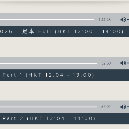
蹤 - 林暐竣
反映本港樂壇，歷史最悠久的中文歌曲排行榜。
姐 - Honey Punch
我 - moon tang
1:44:43
 泳兒
026 - 足本 Full (HKT 12:00 - 14:00)
等你 - 區子琳
 Beautiful - 張進翹
- 康堤
Volume
 193
01/08/2026
個大膽的想法 - The Flame
52:50
不棄的謊 - 梁凱晴
1/8/2026-7/8/2026
 - 林家謙
art 1 (HKT 12:04 - 13:00)
1. 玻璃 - Gareth. T
面 - Winka
Volume
怎可以 - 張天賦
2. 藍染 - Amy Lo
占士匡 - 林奕匡
3. 旋轉木馬 - 黃淑蔓、米爺
- 李睎彤
4. 小狼 - 林暐竣
52:02
5. 一生會講幾多次再見 - IDG Bubbles
art 2 (HKT 13:04 - 14:00)
6. 你快樂嗎 - 李幸倪
7. 二樓後續 - Nowhere Boys