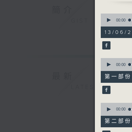
6. 取消追
簡介
7. 樓上的姐
0
8. 月亮代表
GIST
seconds
00:00
of
9. 散光 -
1
13/06/2
10. 樓梯
hour,
44
11. Soul
minutes,
12. 要還 
43
seconds
13. 呆等 -
90%
0
14. 我有一
seconds
00:00
15. 不離
of
最新
52
16. 小時候
第一部份 P
minutes,
17. 起身洗
50
LATEST
seconds
18. 男人
90%
19. 特務
20. 讓路 
0
seconds
00:00
of
52
第二部份 P
minutes,
2