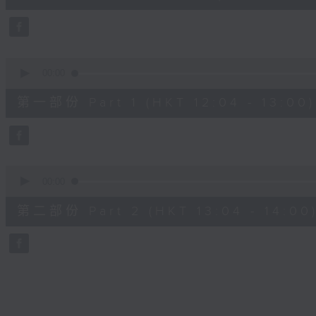
44
minutes,
11
seconds
Volume
90%
0
seconds
00:00
of
53
第一部份 Part 1 (HKT 12:04 - 13:00)
minutes,
30
seconds
Volume
90%
0
seconds
00:00
of
50
第二部份 Part 2 (HKT 13:04 - 14:00
minutes,
50
seconds
Volume
90%