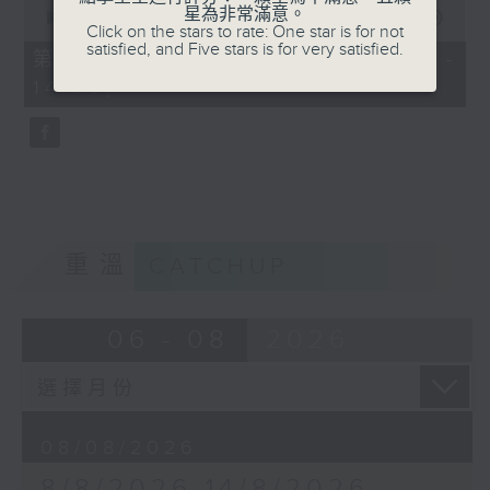
0
星為非常滿意。
seconds
00:00
56:10
Click on the stars to rate: One star is for not
of
satisfied, and Five stars is for very satisfied.
56
第二部份 Part 2 (HKT 13:04 -
minutes,
14:00)
10
seconds
重溫
CATCHUP
06 - 08
2026
08/08/2026
8/8/2026-14/8/2026