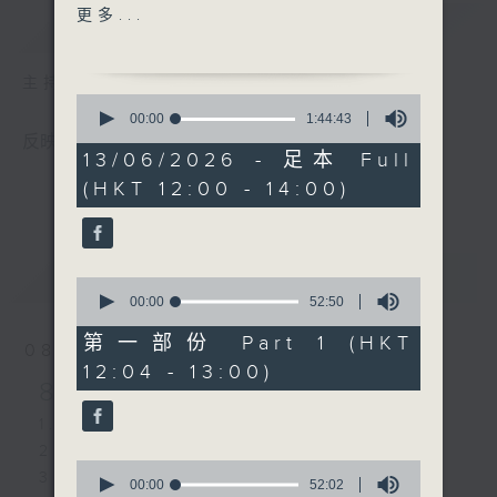
2. 今世情人 - 周殷廷
更多...
簡介
GIST
3. 靈魂上演 - 黃博
4. 信天翁 - 許志安
主持人：黃天頤
5. Textbook Romantics -
0
魏浚笙
seconds
00:00
1:44:43
of
6. 取消追蹤 - 林暐竣
反映本港樂壇，歷史最悠久的中文歌曲排行榜。
1
13/06/2026 - 足本 Full
7. 樓上的姐姐 - Honey
hour,
(HKT 12:00 - 14:00)
44
Punch
minutes,
8. 月亮代表我 - moon
43
seconds
tang
9. 散光 - 泳兒
最新
LATEST
0
10. 樓梯等你 - 區子琳
seconds
00:00
52:50
of
11. Soul Beautiful - 張進
52
第一部份 Part 1 (HKT
08/08/2026
翹
minutes,
12:04 - 13:00)
50
12. 要還 - 康堤
8/8/2026-14/8/2026
seconds
13. 呆等 - 193
1. 小狼 - 林暐竣
14. 我有一個大膽的想法 -
2. 鬧劇重演 - 黎展峯
The Flame
0
3. 黑蛇傳 - 李駿傑
15. 不離不棄的謊 - 梁凱晴
seconds
00:00
52:02