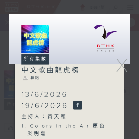
ENG
/
簡
×
全新 RTHK On The Go
取得
一手掌握 RTHK 電台、電視節目
X
所有集數
中文歌曲龍虎榜
聯絡
中文歌曲龍虎榜
電台直播
13/6/2026-
聯絡
19/6/2026
所有集數
主持人：黃天頤
1. Colors in the Air 原色
您喜歡這個節目嗎?
- 炎明熹