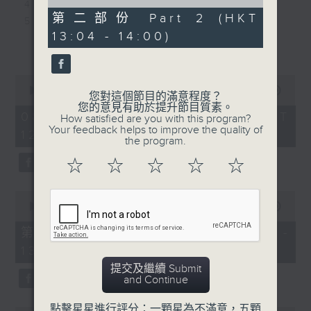
of
4. 一筆滿意 - 洪嘉豪
16. 小時候 - 林家謙
52
第二部份 Part 2 (HKT
5. 大團圓結局 - sica
17. 起身洗面 - Winka
minutes,
13:04 - 14:00)
2
6. 我想和你虚度光陰 - 雲浩影
18. 男人怎可以 - 張天賦
更多...
seconds
7. 你所打的號碼暫時未能接通 - 曾比特
19. 特務占士匡 - 林奕匡
8. If sunday never comes - 陳明憙
20. 讓路 - 李睎彤
0
9. 同往 - MIRROR
seconds
00:00
1:52:00
您對這個節目的滿意程度？
of
10. 單眼皮愛大眼睛 - 周吉佩
您的意見有助於提升節目質素。
1
08/08/2026 - 足本 Full (HKT
How satisfied are you with this program?
11. 有情人終成惡者 - 馬天佑
hour,
Your feedback helps to improve the quality of
12:04 - 14:00)
52
12. 我已經準備好了 - Nat Chan
the program.
minutes,
13. 完全真空 - 陳凱琪
0
☆
☆
☆
☆
☆
seconds
14. 顧客永遠是對的 - CY陳宗澤
15. 人間缺憾美 - 馮允謙
0
16. 一億歲後- 洪助昇
seconds
00:00
56:10
of
17. 殘忍告別式 - 連詩雅
56
第一部份 Part 1 (HKT 12:04 -
18. 就在出口轉右へ - Kendy Suen
minutes,
13:00)
10
19. Romantoxic - 張與辰
seconds
提交及繼續 Submit
20. Syndicate - JFYT
and Continue
點擊星星進行評分：一顆星為不滿意，五顆