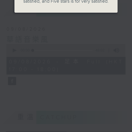
satisfied, and Five stars is for very satisfied.
最新
LATEST
09/08/2026
華語音樂風
0
seconds
00:00
48:02
of
48
09/08/2026 - 足本 Full (HKT
minutes,
17:00 - 18:00)
2
seconds
重溫
CATCHUP