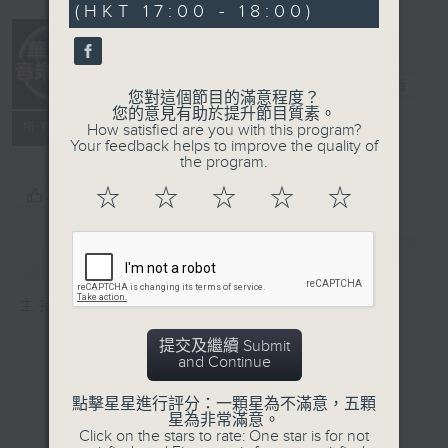
(HKT 17:00 - 18:00)
33
seconds
華語音樂風
電台直播
您對這個節目的滿意程度？
您的意見有助於提升節目質素。
所有集數
How satisfied are you with this program?
Your feedback helps to improve the quality of
the program.
☆
☆
☆
☆
☆
您喜歡這個節目嗎?
簡介
GIST
主持人：小姜
提交及繼續 Submit
and Continue
點擊星星進行評分：一顆星為不滿意，五顆
星為非常滿意。
Click on the stars to rate: One star is for not