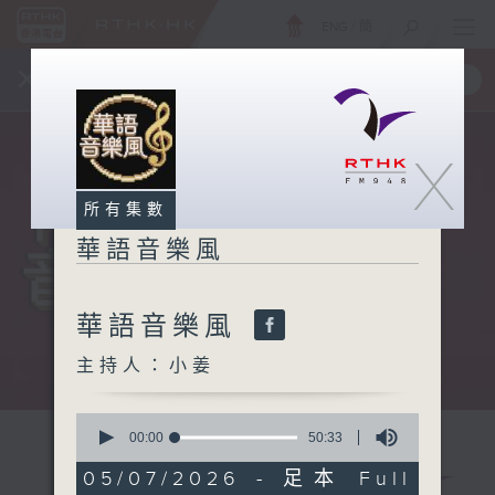
ENG
/
簡
×
全新 RTHK On The Go
取得
一手掌握 RTHK 電台、電視節目
X
所有集數
華語音樂風
華語音樂風
主持人：小姜
0
seconds
00:00
50:33
of
50
05/07/2026 - 足本 Full
minutes,