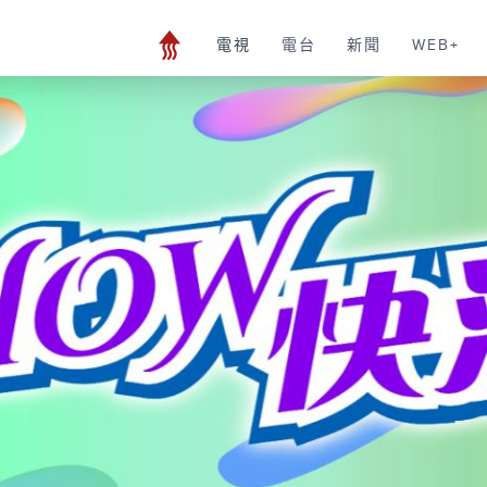
電視
電台
新聞
WEB+