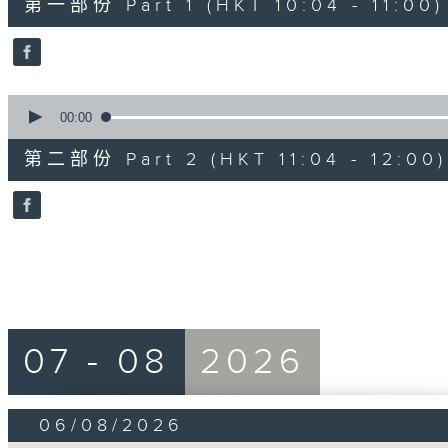
第一部份 Part 1 (HKT 10:04 - 11:00)
minutes,
0
seconds
Volume
90%
0
seconds
00:00
of
47
第二部份 Part 2 (HKT 11:04 - 12:00)
minutes,
44
seconds
Volume
90%
07 - 08
2026
06/08/2026