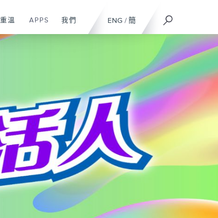
重溫
APPS
我們
ENG
/
簡