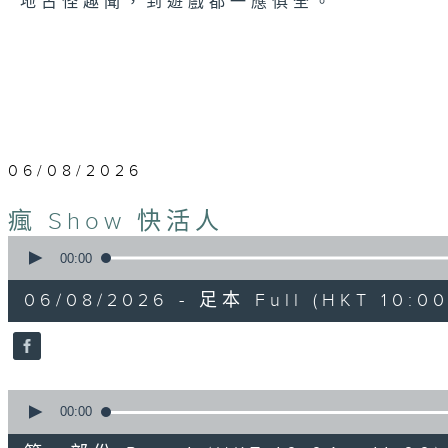
地古怪趣聞，到遊戲都一應俱全。
06/08/2026
瘋 Show 快活人
0
seconds
00:00
of
1
06/08/2026 - 足本 Full (HKT 10:00
hour,
35
minutes,
34
seconds
Volume
90%
0
seconds
00:00
of
48