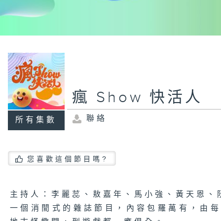
瘋 Show 快活人
聯絡
所有集數
您喜歡這個節目嗎?
主持人：李麗蕊、敖嘉年、馬小強、黃天恩、
一個消閒式的雜誌節目，內容包羅萬有，由