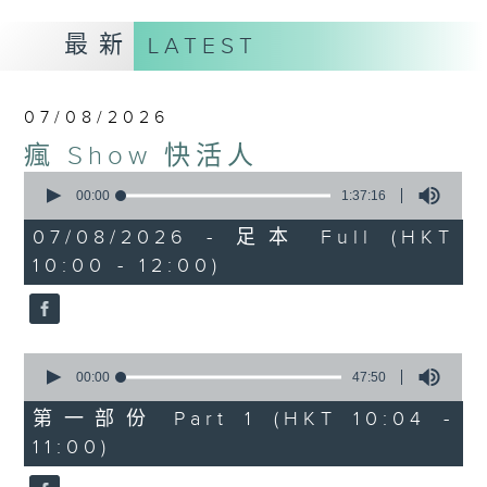
最新
LATEST
07/08/2026
瘋 Show 快活人
0
seconds
00:00
1:37:16
of
1
07/08/2026 - 足本 Full (HKT
hour,
10:00 - 12:00)
37
minutes,
16
seconds
0
seconds
00:00
47:50
of
47
第一部份 Part 1 (HKT 10:04 -
minutes,
11:00)
50
seconds