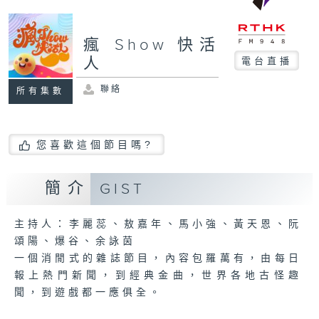
瘋 Show 快活
人
電台直播
聯絡
所有集數
您喜歡這個節目嗎?
簡介
GIST
主持人：李麗蕊、敖嘉年、馬小強、黃天恩、阮
頌陽、爆谷、余詠茵
一個消閒式的雜誌節目，內容包羅萬有，由每日
報上熱門新聞，到經典金曲，世界各地古怪趣
聞，到遊戲都一應俱全。