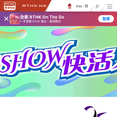
ENG
/
簡
×
全新 RTHK On The Go
取得
一手掌握 RTHK 電台、電視節目