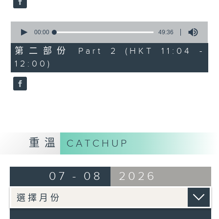
0
seconds
00:00
49:36
of
49
第二部份 Part 2 (HKT 11:04 -
minutes,
12:00)
36
seconds
重溫
CATCHUP
07 - 08
2026