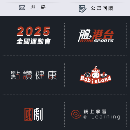
聯 絡
公眾回饋