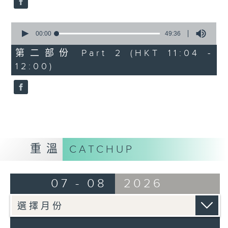
0
seconds
00:00
49:36
of
49
第二部份 Part 2 (HKT 11:04 -
minutes,
12:00)
36
seconds
重溫
CATCHUP
07 - 08
2026