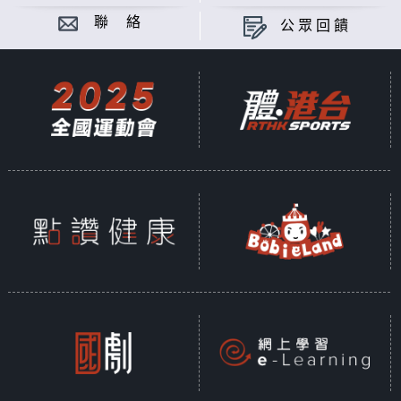
聯 絡
公眾回饋