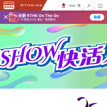
ENG
/
簡
×
全新 RTHK On The Go
取得
一手掌握 RTHK 電台、電視節目