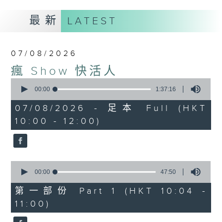
最新
LATEST
07/08/2026
瘋 Show 快活人
0
seconds
00:00
1:37:16
of
1
07/08/2026 - 足本 Full (HKT
hour,
10:00 - 12:00)
37
minutes,
16
seconds
0
seconds
00:00
47:50
of
47
第一部份 Part 1 (HKT 10:04 -
minutes,
11:00)
50
seconds