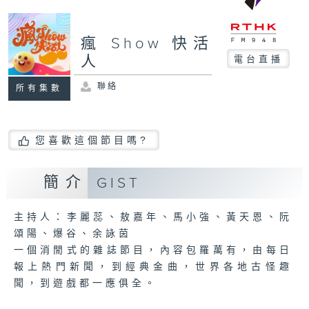
瘋 Show 快活
人
電台直播
聯絡
所有集數
您喜歡這個節目嗎?
簡介
GIST
主持人：李麗蕊、敖嘉年、馬小強、黃天恩、阮
頌陽、爆谷、余詠茵
一個消閒式的雜誌節目，內容包羅萬有，由每日
報上熱門新聞，到經典金曲，世界各地古怪趣
聞，到遊戲都一應俱全。