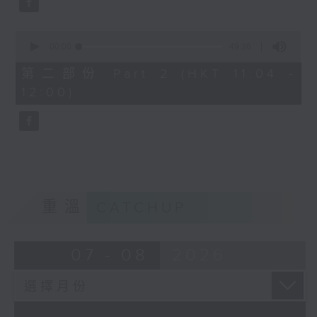
0
seconds
00:00
49:36
of
49
第二部份 Part 2 (HKT 11:04 -
minutes,
12:00)
36
seconds
重溫
CATCHUP
07 - 08
2026