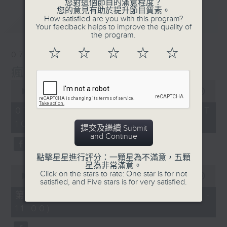
您對這個節目的滿意程度？
您的意見有助於提升節目質素。
How satisfied are you with this program?
最新
LATEST
Your feedback helps to improve the quality of
the program.
☆
☆
☆
☆
☆
07/08/2026
瘋 Show 快活人
0
seconds
00:00
1:37:16
of
1
07/08/2026 - 足本 Full (HKT
hour,
10:00 - 12:00)
37
提交及繼續 Submit
minutes,
and Continue
16
seconds
點擊星星進行評分：一顆星為不滿意，五顆
星為非常滿意。
0
Click on the stars to rate: One star is for not
seconds
00:00
47:50
satisfied, and Five stars is for very satisfied.
of
47
第一部份 Part 1 (HKT 10:04 -
minutes,
11:00)
50
seconds