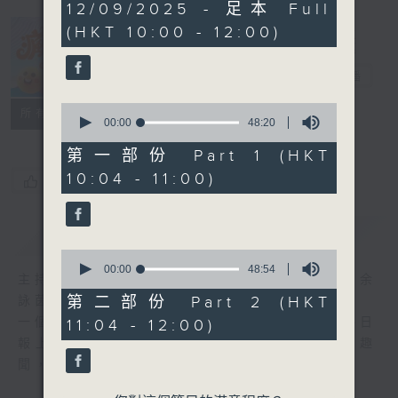
1
12/09/2025 - 足本 Full
hour,
(HKT 10:00 - 12:00)
37
minutes,
瘋 Show 快活
4
人
seconds
電台直播
0
聯絡
所有集數
seconds
00:00
48:20
of
48
第一部份 Part 1 (HKT
minutes,
10:04 - 11:00)
20
您喜歡這個節目嗎?
seconds
簡介
GIST
0
seconds
00:00
48:54
主持人：李麗蕊、阮德鏘、黃天恩 + 爆谷、余
of
48
第二部份 Part 2 (HKT
詠茵
minutes,
一個消閒式的雜誌節目，內容包羅萬有，由每日
11:04 - 12:00)
54
seconds
報上熱門新聞，到經典金曲，世界各地古怪趣
聞，到遊戲都一應俱全。