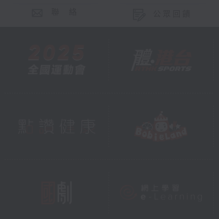
聯 絡
公眾回饋