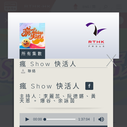
ENG
/
簡
×
全新 RTHK On The Go
取得
一手掌握 RTHK 電台、電視節目
X
所有集數
瘋 Show 快活人
聯絡
瘋 Show 快活人
主持人：李麗蕊、阮德鏘、黃
天恩 + 爆谷、余詠茵
0
seconds
00:00
1:37:04
of