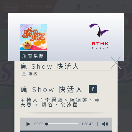
ENG
/
簡
×
全新 RTHK On The Go
取得
一手掌握 RTHK 電台、電視節目
X
所有集數
瘋 Show 快活人
聯絡
瘋 Show 快活人
主持人：李麗蕊、阮德鏘、黃
天恩 + 爆谷、余詠茵
0
seconds
00:00
1:38:42
of