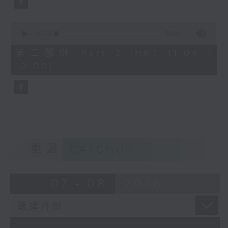
0
seconds
00:00
56:09
of
56
第二部份 Part 2 (HKT 11:04 -
minutes,
12:00)
9
seconds
重溫
CATCHUP
07 - 08
2026