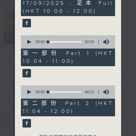
1
17/09/2025 - 足本 Full
hour,
(HKT 10:00 - 12:00)
38
minutes,
瘋 Show 快活
42
人
seconds
電台直播
0
聯絡
所有集數
seconds
00:00
50:30
of
50
第一部份 Part 1 (HKT
minutes,
10:04 - 11:00)
30
您喜歡這個節目嗎?
seconds
簡介
GIST
0
seconds
00:00
48:22
主持人：李麗蕊、阮德鏘、黃天恩 + 爆谷、余
of
48
第二部份 Part 2 (HKT
詠茵
minutes,
一個消閒式的雜誌節目，內容包羅萬有，由每日
11:04 - 12:00)
22
seconds
報上熱門新聞，到經典金曲，世界各地古怪趣
聞，到遊戲都一應俱全。