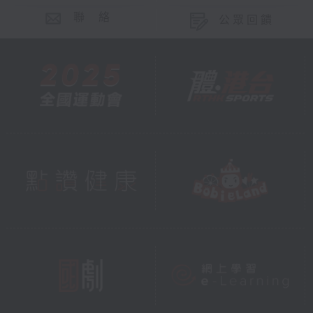
聯 絡
公眾回饋