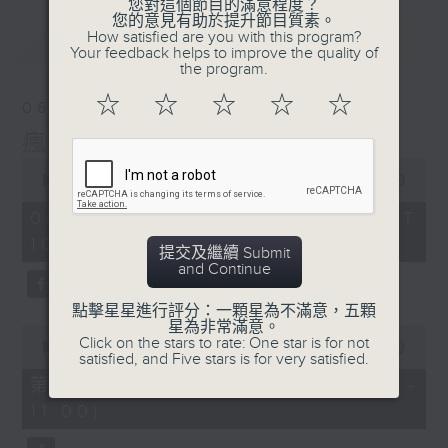
您對這個節目的滿意程度？
您的意見有助於提升節目質素。
How satisfied are you with this program?
最新
LATEST
Your feedback helps to improve the quality of
the program.
☆
☆
☆
☆
☆
06/08/2026
瘋 Show 快活人
0
seconds
00:00
1:51:59
of
1
06/08/2026 - 足本 Full (HKT
hour,
10:04 - 12:00)
51
提交及繼續 Submit
minutes,
and Continue
59
seconds
點擊星星進行評分：一顆星為不滿意，五顆
星為非常滿意。
0
Click on the stars to rate: One star is for not
seconds
00:00
56:00
satisfied, and Five stars is for very satisfied.
of
56
第一部份 Part 1 (HKT 10:04 -
minutes,
11:00)
0
seconds