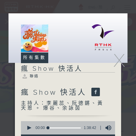
ENG
/
簡
×
全新 RTHK On The Go
取得
一手掌握 RTHK 電台、電視節目
X
所有集數
瘋 Show 快活人
聯絡
瘋 Show 快活人
主持人：李麗蕊、阮德鏘、黃
天恩 + 爆谷、余詠茵
0
seconds
00:00
1:38:42
of