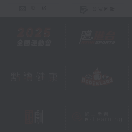
聯 絡
公眾回饋