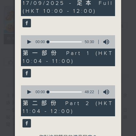
1
17/09/2025 - 足本 Full
hour,
(HKT 10:00 - 12:00)
38
minutes,
瘋 Show 快活
42
人
seconds
電台直播
0
聯絡
所有集數
seconds
00:00
50:30
of
50
第一部份 Part 1 (HKT
minutes,
10:04 - 11:00)
30
您喜歡這個節目嗎?
seconds
簡介
GIST
0
seconds
00:00
48:22
主持人：李麗蕊、阮德鏘、黃天恩 + 爆谷、余
of
48
第二部份 Part 2 (HKT
詠茵
minutes,
一個消閒式的雜誌節目，內容包羅萬有，由每日
11:04 - 12:00)
22
seconds
報上熱門新聞，到經典金曲，世界各地古怪趣
聞，到遊戲都一應俱全。