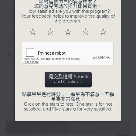
您對這個節目的滿意程度？
您的意見有助於提升節目質素。
How satisfied are you with this program?
最新
LATEST
Your feedback helps to improve the quality of
the program.
☆
☆
☆
☆
☆
06/08/2026
瘋 Show 快活人
網上直播完畢稍後提供節目重溫。 Archive
will be available after live webcast
提交及繼續 Submit
and Continue
點擊星星進行評分：一顆星為不滿意，五顆
星為非常滿意。
Click on the stars to rate: One star is for not
重溫
CATCHUP
satisfied, and Five stars is for very satisfied.
07 - 08
2026