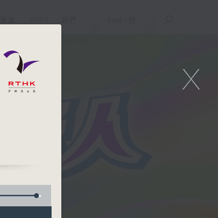
重溫
APPS
我們
ENG
/
簡
X