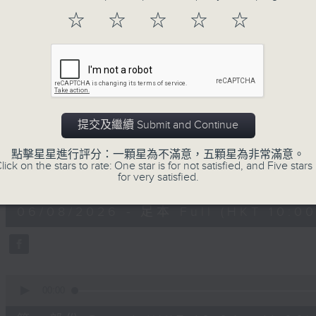
地古怪趣聞，到遊戲都一應俱全。
☆
☆
☆
☆
☆
06/08/2026
提交及繼續 Submit and Continue
瘋 Show 快活人
點擊星星進行評分：一顆星為不滿意，五顆星為非常滿意。
lick on the stars to rate: One star is for not satisfied, and Five stars 
0
for very satisfied.
seconds
00:00
of
1
06/08/2026 - 足本 Full (HKT 10:00
hour,
35
minutes,
34
seconds
Volume
90%
0
seconds
00:00
of
48