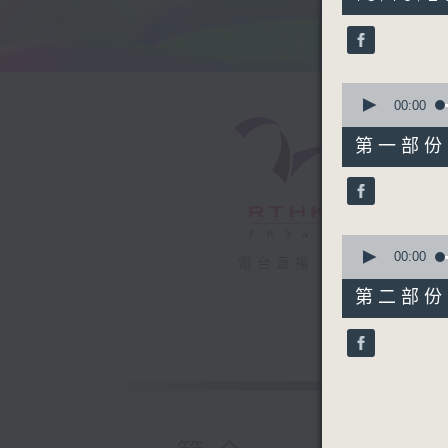
hour,
37
minutes,
18
seconds
90%
0
seconds
00:00
of
47
第一部份 P
minutes,
40
seconds
90%
0
seconds
00:00
電台直播
of
49
第二部份 P
minutes,
48
seconds
90%