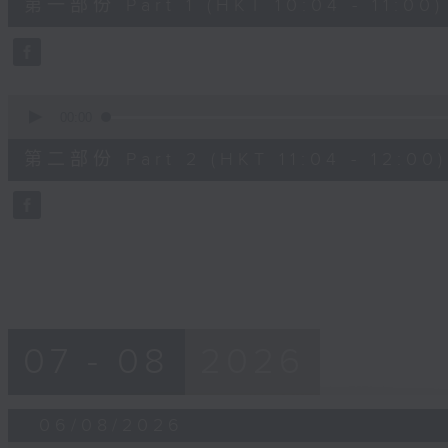
第一部份 Part 1 (HKT 10:04 - 11:00)
minutes,
0
seconds
Volume
90%
0
seconds
00:00
of
47
第二部份 Part 2 (HKT 11:04 - 12:00)
minutes,
44
seconds
Volume
90%
07 - 08
2026
06/08/2026