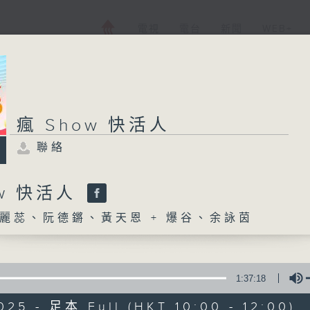
電視
電台
新聞
WEB+
瘋 Show 快活人
聯絡
ow 快活人
麗蕊、阮德鏘、黃天恩 + 爆谷、余詠茵
1:37:18
025 - 足本 Full (HKT 10:00 - 12:00)