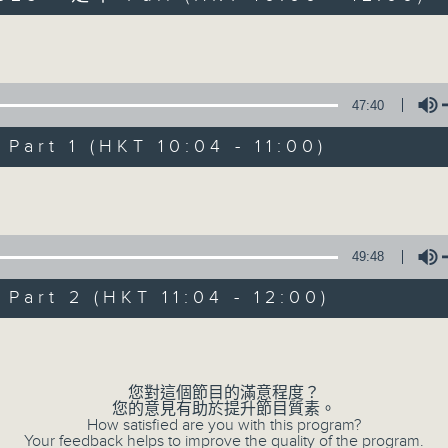
Volume
47:40
art 1 (HKT 10:04 - 11:00)
Volume
瘋 Show 快活人
聯絡
所有集數
49:48
art 2 (HKT 11:04 - 12:00)
您喜歡這個節目嗎?
Volume
您對這個節目的滿意程度？
主持人：李麗蕊、阮德鏘、黃天恩 + 爆谷、
您的意見有助於提升節目質素。
一個消閒式的雜誌節目，內容包羅萬有，由
How satisfied are you with this program?
Your feedback helps to improve the quality of the program.