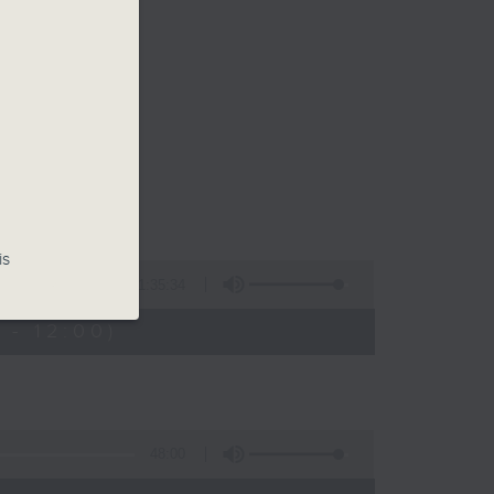
is
1:35:34
 - 12:00)
48:00