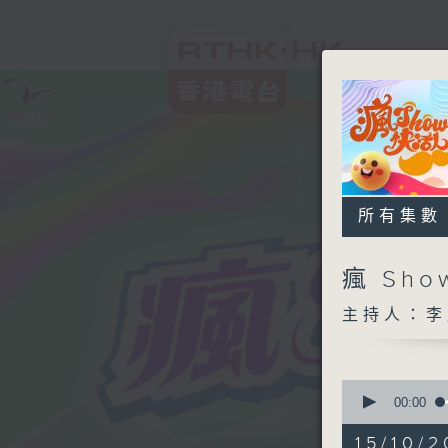
所有集數
瘋 Sh
主持人：李
0
seconds
00:00
of
1
15/10/2