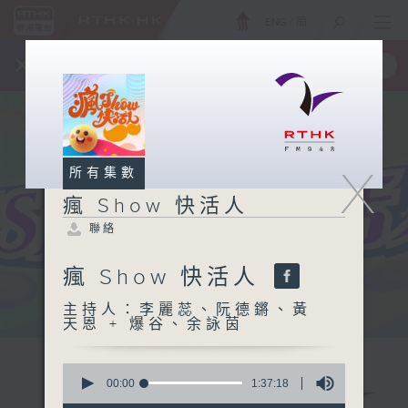
ENG
/
簡
×
全新 RTHK On The Go
取得
一手掌握 RTHK 電台、電視節目
X
所有集數
瘋 Show 快活人
聯絡
瘋 Show 快活人
主持人：李麗蕊、阮德鏘、黃
天恩 + 爆谷、余詠茵
0
seconds
00:00
1:37:18
of