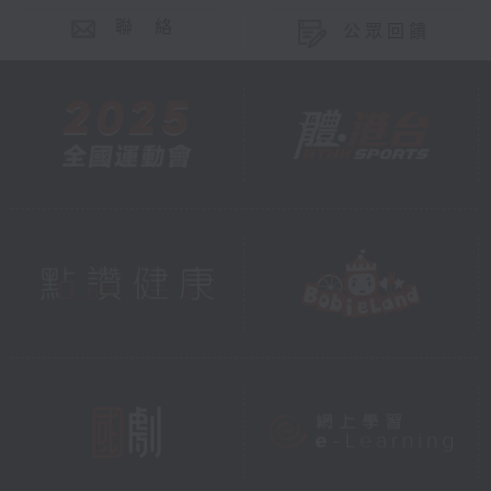
聯 絡
公眾回饋