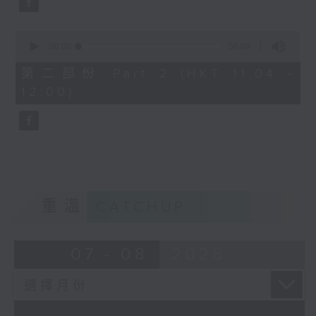
0
seconds
00:00
56:09
of
56
第二部份 Part 2 (HKT 11:04 -
minutes,
12:00)
9
seconds
重溫
CATCHUP
07 - 08
2026