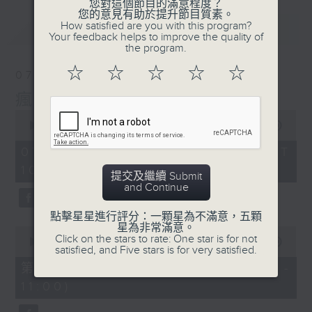
您對這個節目的滿意程度？
您的意見有助於提升節目質素。
How satisfied are you with this program?
最新
LATEST
Your feedback helps to improve the quality of
the program.
☆
☆
☆
☆
☆
07/08/2026
瘋 Show 快活人
0
seconds
00:00
1:51:59
of
1
07/08/2026 - 足本 Full (HKT
hour,
10:04 - 12:00)
51
提交及繼續 Submit
minutes,
and Continue
59
seconds
點擊星星進行評分：一顆星為不滿意，五顆
星為非常滿意。
0
Click on the stars to rate: One star is for not
seconds
00:00
56:10
satisfied, and Five stars is for very satisfied.
of
56
第一部份 Part 1 (HKT 10:04 -
minutes,
11:00)
10
seconds