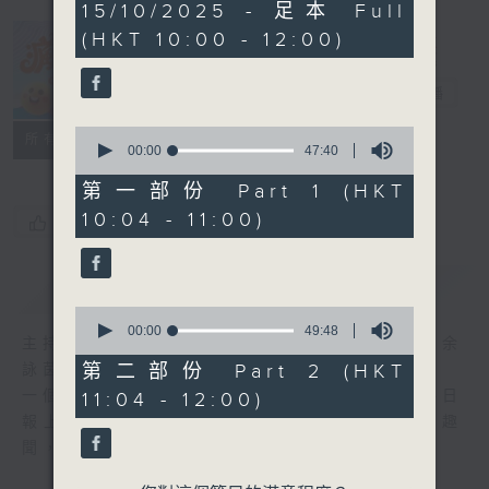
1
15/10/2025 - 足本 Full
hour,
(HKT 10:00 - 12:00)
37
minutes,
瘋 Show 快活
18
人
seconds
電台直播
0
聯絡
所有集數
seconds
00:00
47:40
of
47
第一部份 Part 1 (HKT
minutes,
10:04 - 11:00)
40
您喜歡這個節目嗎?
seconds
簡介
GIST
0
seconds
00:00
49:48
主持人：李麗蕊、阮德鏘、黃天恩 + 爆谷、余
of
49
第二部份 Part 2 (HKT
詠茵
minutes,
一個消閒式的雜誌節目，內容包羅萬有，由每日
11:04 - 12:00)
48
seconds
報上熱門新聞，到經典金曲，世界各地古怪趣
聞，到遊戲都一應俱全。