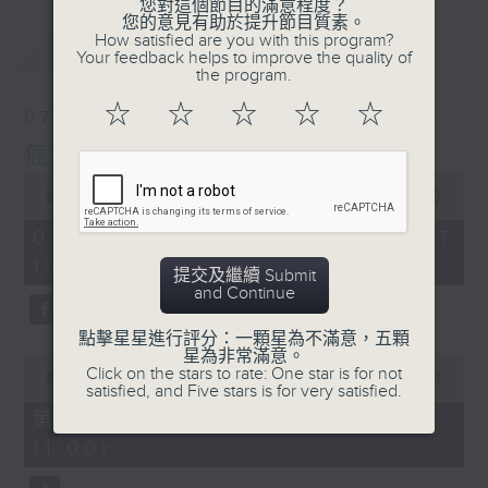
您對這個節目的滿意程度？
您的意見有助於提升節目質素。
How satisfied are you with this program?
最新
LATEST
Your feedback helps to improve the quality of
the program.
☆
☆
☆
☆
☆
07/08/2026
瘋 Show 快活人
0
seconds
00:00
1:37:16
of
1
07/08/2026 - 足本 Full (HKT
hour,
10:00 - 12:00)
37
提交及繼續 Submit
minutes,
and Continue
16
seconds
點擊星星進行評分：一顆星為不滿意，五顆
星為非常滿意。
0
Click on the stars to rate: One star is for not
seconds
00:00
47:50
satisfied, and Five stars is for very satisfied.
of
47
第一部份 Part 1 (HKT 10:04 -
minutes,
11:00)
50
seconds