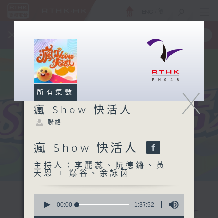
ENG
/
簡
×
全新 RTHK On The Go
取得
一手掌握 RTHK 電台、電視節目
X
所有集數
瘋 Show 快活人
聯絡
瘋 Show 快活人
主持人：李麗蕊、阮德鏘、黃
天恩 + 爆谷、余詠茵
0
seconds
00:00
1:37:52
of