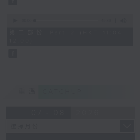
0
seconds
00:00
49:36
of
49
第二部份 Part 2 (HKT 11:04 -
minutes,
12:00)
36
seconds
重溫
CATCHUP
07 - 08
2026