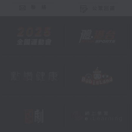
聯 絡
公眾回饋