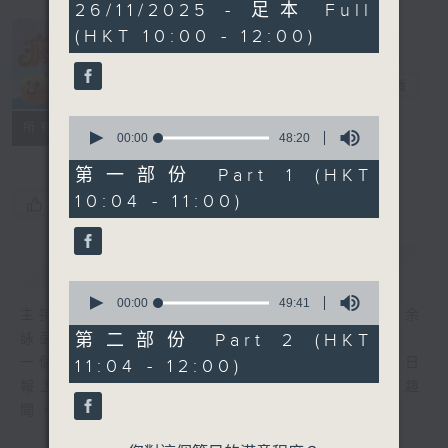
1
26/11/2025 - 足本 Full
hour,
(HKT 10:00 - 12:00)
37
minutes,
瘋 Show 快活
52
人
seconds
電台直播
0
聯絡
所有集數
seconds
00:00
48:20
of
48
第一部份 Part 1 (HKT
minutes,
10:04 - 11:00)
20
您喜歡這個節目嗎?
seconds
簡介
GIST
0
seconds
00:00
49:41
主持人：李麗蕊、阮德鏘、黃天恩 + 爆谷、余
of
49
第二部份 Part 2 (HKT
詠茵
minutes,
一個消閒式的雜誌節目，內容包羅萬有，由每日
11:04 - 12:00)
41
seconds
報上熱門新聞，到經典金曲，世界各地古怪趣
聞，到遊戲都一應俱全。