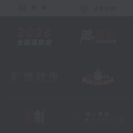
聯 絡
公眾回饋