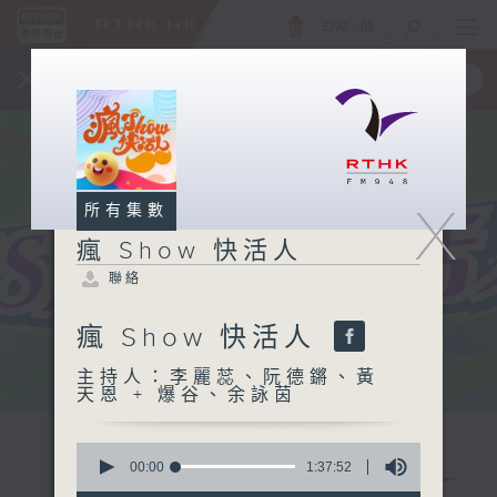
ENG
/
簡
×
全新 RTHK On The Go
取得
一手掌握 RTHK 電台、電視節目
X
所有集數
瘋 Show 快活人
聯絡
瘋 Show 快活人
主持人：李麗蕊、阮德鏘、黃
天恩 + 爆谷、余詠茵
0
seconds
00:00
1:37:52
of