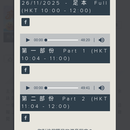
1
26/11/2025 - 足本 Full
hour,
(HKT 10:00 - 12:00)
37
minutes,
瘋 Show 快活
52
人
seconds
電台直播
0
聯絡
所有集數
seconds
00:00
48:20
of
48
第一部份 Part 1 (HKT
minutes,
10:04 - 11:00)
20
您喜歡這個節目嗎?
seconds
簡介
GIST
0
seconds
00:00
49:41
主持人：李麗蕊、阮德鏘、黃天恩 + 爆谷、余
of
49
第二部份 Part 2 (HKT
詠茵
minutes,
一個消閒式的雜誌節目，內容包羅萬有，由每日
11:04 - 12:00)
41
seconds
報上熱門新聞，到經典金曲，世界各地古怪趣
聞，到遊戲都一應俱全。