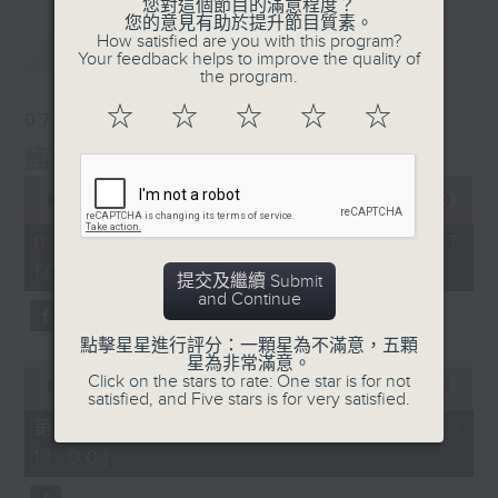
您對這個節目的滿意程度？
您的意見有助於提升節目質素。
How satisfied are you with this program?
最新
LATEST
Your feedback helps to improve the quality of
the program.
☆
☆
☆
☆
☆
07/08/2026
瘋 Show 快活人
0
seconds
00:00
1:37:16
of
1
07/08/2026 - 足本 Full (HKT
hour,
10:00 - 12:00)
37
提交及繼續 Submit
minutes,
and Continue
16
seconds
點擊星星進行評分：一顆星為不滿意，五顆
星為非常滿意。
0
Click on the stars to rate: One star is for not
seconds
00:00
47:50
satisfied, and Five stars is for very satisfied.
of
47
第一部份 Part 1 (HKT 10:04 -
minutes,
11:00)
50
seconds