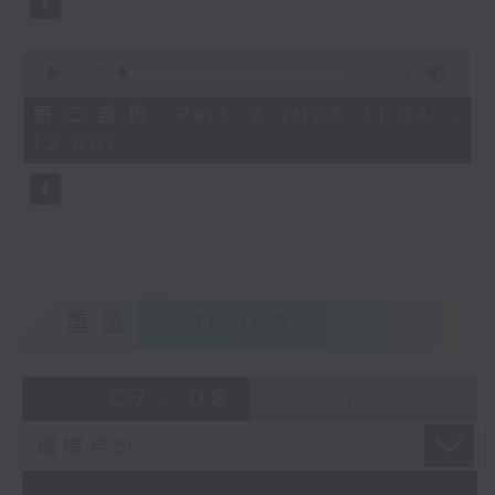
0
seconds
00:00
49:36
of
49
第二部份 Part 2 (HKT 11:04 -
minutes,
12:00)
36
seconds
重溫
CATCHUP
07 - 08
2026