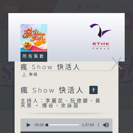
ENG
/
簡
×
全新 RTHK On The Go
取得
一手掌握 RTHK 電台、電視節目
X
所有集數
瘋 Show 快活人
聯絡
瘋 Show 快活人
主持人：李麗蕊、阮德鏘、黃
天恩 + 爆谷、余詠茵
0
seconds
00:00
1:37:04
of