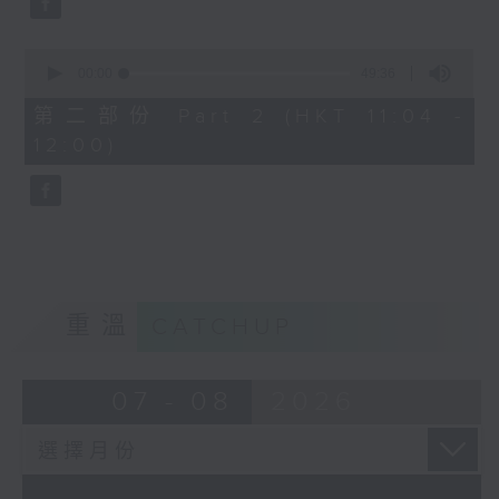
0
seconds
00:00
49:36
of
49
第二部份 Part 2 (HKT 11:04 -
minutes,
12:00)
36
seconds
重溫
CATCHUP
07 - 08
2026