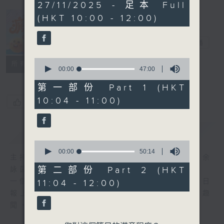
1
27/11/2025 - 足本 Full
hour,
(HKT 10:00 - 12:00)
37
minutes,
瘋 Show 快活
4
人
seconds
電台直播
0
聯絡
所有集數
seconds
00:00
47:00
of
47
第一部份 Part 1 (HKT
minutes,
10:04 - 11:00)
0
您喜歡這個節目嗎?
seconds
簡介
GIST
0
seconds
00:00
50:14
主持人：李麗蕊、阮德鏘、黃天恩 + 爆谷、余
of
50
第二部份 Part 2 (HKT
詠茵
minutes,
一個消閒式的雜誌節目，內容包羅萬有，由每日
11:04 - 12:00)
14
seconds
報上熱門新聞，到經典金曲，世界各地古怪趣
聞，到遊戲都一應俱全。