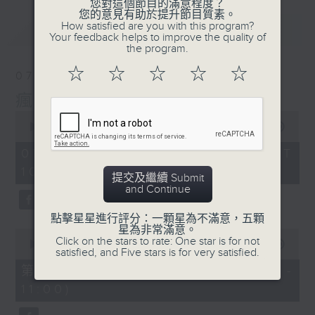
您對這個節目的滿意程度？
您的意見有助於提升節目質素。
How satisfied are you with this program?
最新
LATEST
Your feedback helps to improve the quality of
the program.
☆
☆
☆
☆
☆
07/08/2026
瘋 Show 快活人
0
seconds
00:00
1:37:16
of
1
07/08/2026 - 足本 Full (HKT
hour,
10:00 - 12:00)
37
提交及繼續 Submit
minutes,
and Continue
16
seconds
點擊星星進行評分：一顆星為不滿意，五顆
星為非常滿意。
0
Click on the stars to rate: One star is for not
seconds
00:00
47:50
satisfied, and Five stars is for very satisfied.
of
47
第一部份 Part 1 (HKT 10:04 -
minutes,
11:00)
50
seconds