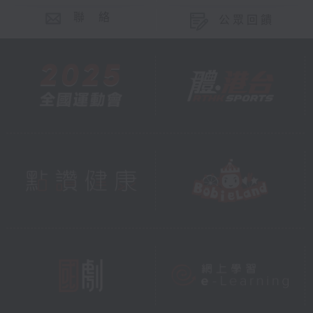
聯 絡
公眾回饋