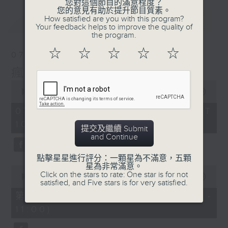
您對這個節目的滿意程度？
您的意見有助於提升節目質素。
How satisfied are you with this program?
最新
LATEST
Your feedback helps to improve the quality of
the program.
☆
☆
☆
☆
☆
07/08/2026
瘋 Show 快活人
0
seconds
00:00
1:37:16
of
1
07/08/2026 - 足本 Full (HKT
hour,
10:00 - 12:00)
37
提交及繼續 Submit
minutes,
and Continue
16
seconds
點擊星星進行評分：一顆星為不滿意，五顆
星為非常滿意。
0
Click on the stars to rate: One star is for not
seconds
00:00
47:50
satisfied, and Five stars is for very satisfied.
of
47
第一部份 Part 1 (HKT 10:04 -
minutes,
11:00)
50
seconds