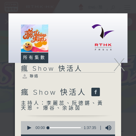
ENG
/
簡
×
全新 RTHK On The Go
取得
一手掌握 RTHK 電台、電視節目
X
所有集數
瘋 Show 快活人
聯絡
瘋 Show 快活人
主持人：李麗蕊、阮德鏘、黃
天恩 + 爆谷、余詠茵
0
seconds
00:00
1:37:35
of