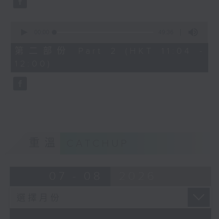
0
seconds
00:00
49:36
of
49
第二部份 Part 2 (HKT 11:04 -
minutes,
12:00)
36
seconds
重溫
CATCHUP
07 - 08
2026