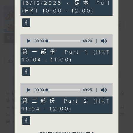
1
16/12/2025 - 足本 Full
hour,
(HKT 10:00 - 12:00)
37
minutes,
瘋 Show 快活
35
人
seconds
電台直播
0
聯絡
所有集數
seconds
00:00
48:20
of
48
第一部份 Part 1 (HKT
minutes,
10:04 - 11:00)
20
您喜歡這個節目嗎?
seconds
簡介
GIST
0
seconds
00:00
49:25
主持人：李麗蕊、阮德鏘、黃天恩 + 爆谷、余
of
49
第二部份 Part 2 (HKT
詠茵
minutes,
一個消閒式的雜誌節目，內容包羅萬有，由每日
11:04 - 12:00)
25
seconds
報上熱門新聞，到經典金曲，世界各地古怪趣
聞，到遊戲都一應俱全。