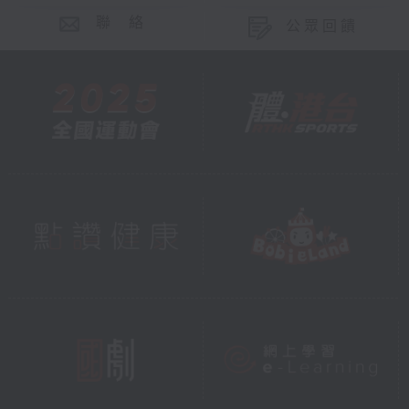
聯 絡
公眾回饋