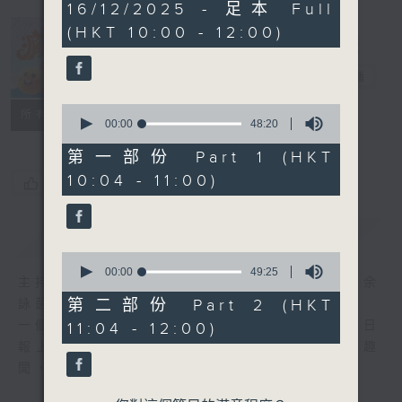
1
16/12/2025 - 足本 Full
hour,
(HKT 10:00 - 12:00)
37
minutes,
瘋 Show 快活
35
人
seconds
電台直播
0
聯絡
所有集數
seconds
00:00
48:20
of
48
第一部份 Part 1 (HKT
minutes,
10:04 - 11:00)
20
您喜歡這個節目嗎?
seconds
簡介
GIST
0
seconds
00:00
49:25
主持人：李麗蕊、阮德鏘、黃天恩 + 爆谷、余
of
49
第二部份 Part 2 (HKT
詠茵
minutes,
一個消閒式的雜誌節目，內容包羅萬有，由每日
11:04 - 12:00)
25
seconds
報上熱門新聞，到經典金曲，世界各地古怪趣
聞，到遊戲都一應俱全。