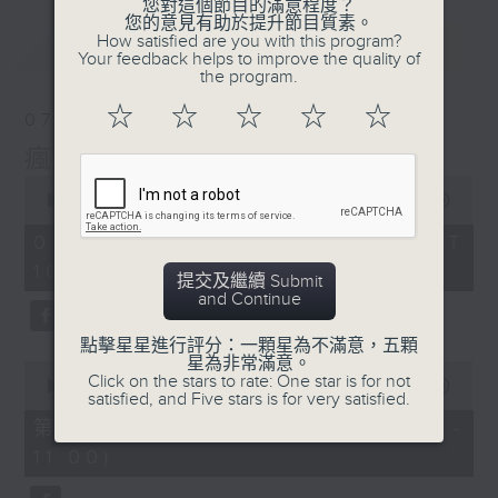
您對這個節目的滿意程度？
您的意見有助於提升節目質素。
How satisfied are you with this program?
最新
LATEST
Your feedback helps to improve the quality of
the program.
☆
☆
☆
☆
☆
07/08/2026
瘋 Show 快活人
0
seconds
00:00
1:37:16
of
1
07/08/2026 - 足本 Full (HKT
hour,
10:00 - 12:00)
37
提交及繼續 Submit
minutes,
and Continue
16
seconds
點擊星星進行評分：一顆星為不滿意，五顆
星為非常滿意。
0
Click on the stars to rate: One star is for not
seconds
00:00
47:50
satisfied, and Five stars is for very satisfied.
of
47
第一部份 Part 1 (HKT 10:04 -
minutes,
11:00)
50
seconds