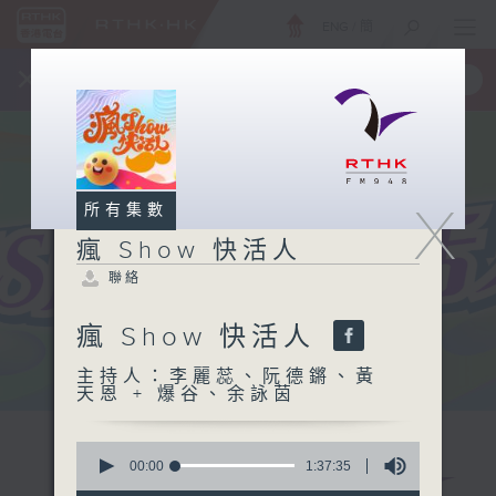
ENG
/
簡
×
全新 RTHK On The Go
取得
一手掌握 RTHK 電台、電視節目
X
所有集數
瘋 Show 快活人
聯絡
瘋 Show 快活人
主持人：李麗蕊、阮德鏘、黃
天恩 + 爆谷、余詠茵
0
seconds
00:00
1:37:35
of