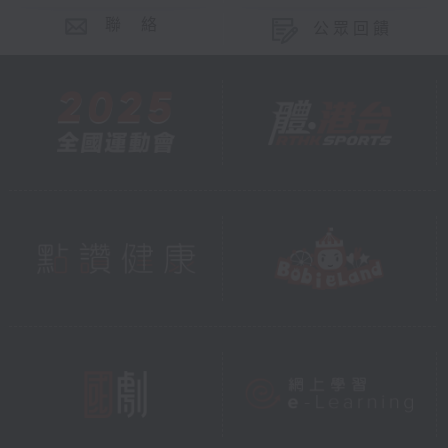
聯 絡
公眾回饋