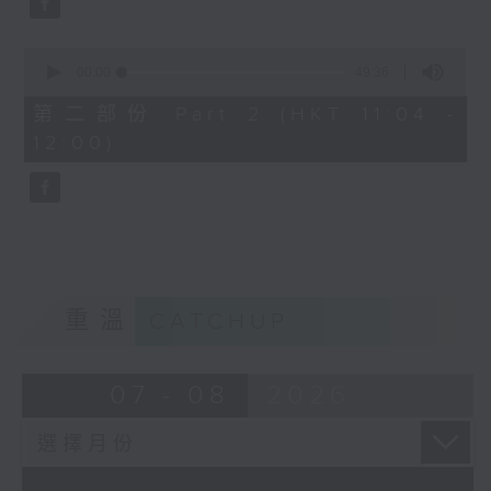
0
seconds
00:00
49:36
of
49
第二部份 Part 2 (HKT 11:04 -
minutes,
12:00)
36
seconds
重溫
CATCHUP
07 - 08
2026