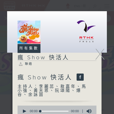
ENG
/
簡
×
全新 RTHK On The Go
取得
一手掌握 RTHK 電台、電視節目
X
所有集數
瘋 Show 快活人
聯絡
瘋 Show 快活人
主持人：李麗蕊、敖嘉年、馬
小強、黃天恩、阮頌陽、爆
谷、余詠茵
0
seconds
00:00
00:00