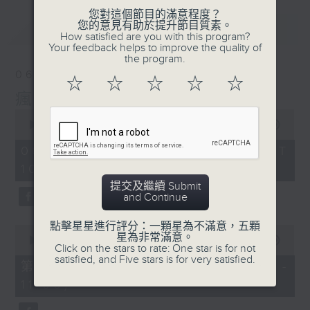
您對這個節目的滿意程度？
您的意見有助於提升節目質素。
最新
LATEST
How satisfied are you with this program?
Your feedback helps to improve the quality of
the program.
06/08/2026
☆
☆
☆
☆
☆
瘋 Show 快活人
0
seconds
00:00
1:35:34
of
1
06/08/2026 - 足本 Full (HKT
hour,
10:00 - 12:00)
35
minutes,
提交及繼續 Submit
34
and Continue
seconds
點擊星星進行評分：一顆星為不滿意，五顆
0
星為非常滿意。
seconds
00:00
48:00
Click on the stars to rate: One star is for not
of
satisfied, and Five stars is for very satisfied.
48
第一部份 Part 1 (HKT 10:04 -
minutes,
11:00)
0
seconds