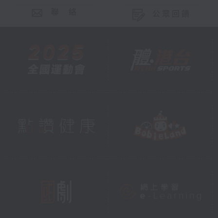
聯 絡
公眾回饋