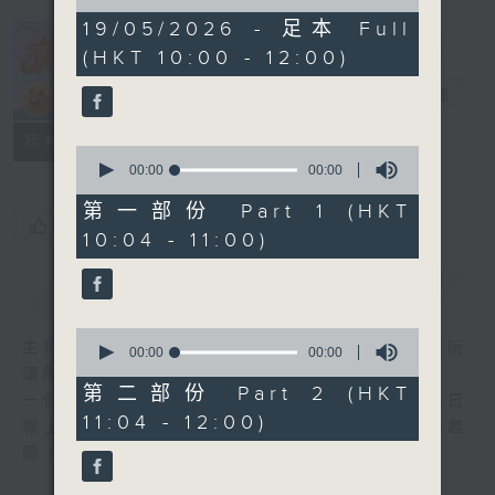
of
0
19/05/2026 - 足本 Full
seconds
(HKT 10:00 - 12:00)
瘋 Show 快活
人
電台直播
聯絡
所有集數
0
seconds
00:00
00:00
of
0
第一部份 Part 1 (HKT
seconds
您喜歡這個節目嗎?
10:04 - 11:00)
簡介
GIST
0
主持人：李麗蕊、敖嘉年、馬小強、黃天恩、阮
seconds
00:00
00:00
of
頌陽、爆谷、余詠茵
0
第二部份 Part 2 (HKT
一個消閒式的雜誌節目，內容包羅萬有，由每日
seconds
11:04 - 12:00)
報上熱門新聞，到經典金曲，世界各地古怪趣
聞，到遊戲都一應俱全。