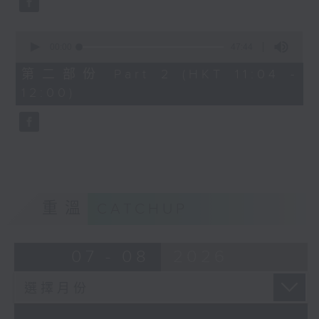
0
seconds
00:00
47:44
of
47
第二部份 Part 2 (HKT 11:04 -
minutes,
12:00)
44
seconds
重溫
CATCHUP
07 - 08
2026