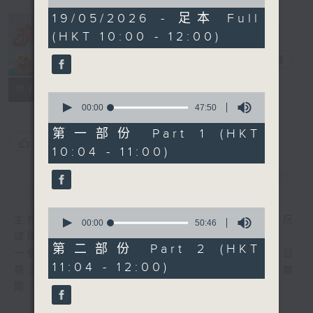
of
1
19/05/2026 - 足本 Full
hour,
(HKT 10:00 - 12:00)
38
瘋 Show 快活
minutes,
人
27
電台直播
seconds
聯絡
所有集數
0
seconds
00:00
47:50
of
47
第一部份 Part 1 (HKT
minutes,
您喜歡這個節目嗎?
10:04 - 11:00)
50
seconds
簡介
GIST
0
主持人：李麗蕊、敖嘉年、馬小強、黃天恩、阮
seconds
00:00
50:46
of
頌陽、爆谷、余詠茵
50
第二部份 Part 2 (HKT
一個消閒式的雜誌節目，內容包羅萬有，由每日
minutes,
11:04 - 12:00)
46
報上熱門新聞，到經典金曲，世界各地古怪趣
seconds
聞，到遊戲都一應俱全。