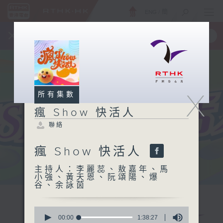
ENG
/
簡
×
全新 RTHK On The Go
取得
一手掌握 RTHK 電台、電視節目
X
所有集數
瘋 Show 快活人
聯絡
瘋 Show 快活人
主持人：李麗蕊、敖嘉年、馬
小強、黃天恩、阮頌陽、爆
谷、余詠茵
0
seconds
00:00
1:38:27