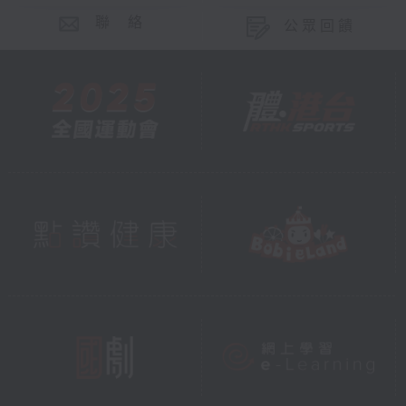
聯 絡
公眾回饋