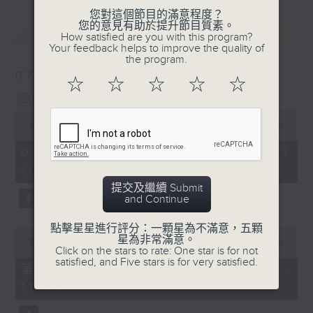
您對這個節目的滿意程度？
您的意見有助於提升節目質素。
最新
LATEST
How satisfied are you with this program?
Your feedback helps to improve the quality of
the program.
07/08/2026
☆
☆
☆
☆
☆
瘋 Show 快活人
0
seconds
00:00
1:37:16
of
1
07/08/2026 - 足本 Full (HKT
hour,
10:00 - 12:00)
37
minutes,
提交及繼續 Submit
16
and Continue
seconds
點擊星星進行評分：一顆星為不滿意，五顆
0
星為非常滿意。
seconds
00:00
47:50
Click on the stars to rate: One star is for not
of
satisfied, and Five stars is for very satisfied.
47
第一部份 Part 1 (HKT 10:04 -
minutes,
11:00)
50
seconds