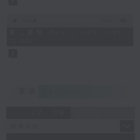
0
seconds
00:00
49:36
of
49
第二部份 Part 2 (HKT 11:04 -
minutes,
12:00)
36
seconds
重溫
CATCHUP
07 - 08
2026