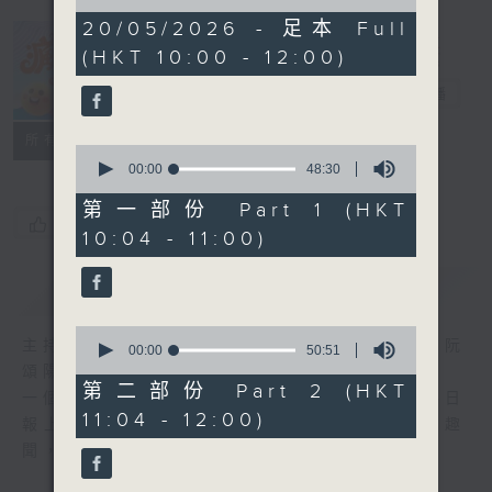
of
1
20/05/2026 - 足本 Full
hour,
(HKT 10:00 - 12:00)
39
瘋 Show 快活
minutes,
人
11
電台直播
seconds
聯絡
所有集數
0
seconds
00:00
48:30
of
48
第一部份 Part 1 (HKT
minutes,
您喜歡這個節目嗎?
10:04 - 11:00)
30
seconds
簡介
GIST
0
主持人：李麗蕊、敖嘉年、馬小強、黃天恩、阮
seconds
00:00
50:51
of
頌陽、爆谷、余詠茵
50
第二部份 Part 2 (HKT
一個消閒式的雜誌節目，內容包羅萬有，由每日
minutes,
11:04 - 12:00)
51
報上熱門新聞，到經典金曲，世界各地古怪趣
seconds
聞，到遊戲都一應俱全。