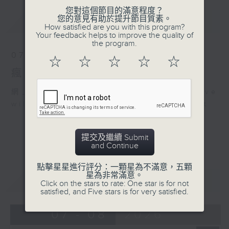
您對這個節目的滿意程度？
您的意見有助於提升節目質素。
最新
LATEST
How satisfied are you with this program?
Your feedback helps to improve the quality of
the program.
07/08/2026
☆
☆
☆
☆
☆
瘋 Show 快活人
網上直播完畢稍後提供節目重溫。 Archive
will be available after live webcast
提交及繼續 Submit
and Continue
點擊星星進行評分：一顆星為不滿意，五顆
星為非常滿意。
重溫
CATCHUP
Click on the stars to rate: One star is for not
satisfied, and Five stars is for very satisfied.
07 - 08
2026