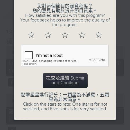
您對這個節目的滿意程度？
您的意見有助於提升節目質素。
最新
LATEST
How satisfied are you with this program?
Your feedback helps to improve the quality of
the program.
10/08/2026
☆
☆
☆
☆
☆
瘋 Show 快活人
0
seconds
00:00
00:00
of
0
10/08/2026 - 足本 Full (HKT
seconds
10:04 - 12:00)
提交及繼續 Submit
and Continue
點擊星星進行評分：一顆星為不滿意，五顆
0
星為非常滿意。
seconds
00:00
00:00
Click on the stars to rate: One star is for not
of
satisfied, and Five stars is for very satisfied.
0
第一部份 Part 1 (HKT 10:04 -
seconds
11:00)