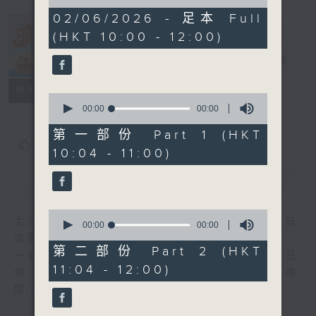
of
0
02/06/2026 - 足本 Full
seconds
(HKT 10:00 - 12:00)
瘋 Show 快活
人
電台直播
聯絡
所有集數
0
seconds
00:00
00:00
of
0
第一部份 Part 1 (HKT
seconds
您喜歡這個節目嗎?
10:04 - 11:00)
簡介
GIST
0
主持人：李麗蕊、敖嘉年、馬小強、黃天恩、阮
seconds
00:00
00:00
of
頌陽、爆谷、余詠茵
0
第二部份 Part 2 (HKT
一個消閒式的雜誌節目，內容包羅萬有，由每日
seconds
11:04 - 12:00)
報上熱門新聞，到經典金曲，世界各地古怪趣
聞，到遊戲都一應俱全。