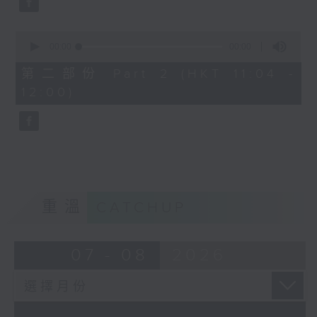
0
seconds
00:00
00:00
of
0
第二部份 Part 2 (HKT 11:04 -
seconds
12:00)
重溫
CATCHUP
07 - 08
2026