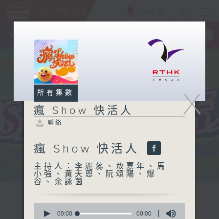
ENG
/
簡
×
全新 RTHK On The Go
取得
一手掌握 RTHK 電台、電視節目
X
所有集數
瘋 Show 快活人
聯絡
瘋 Show 快活人
主持人：李麗蕊、敖嘉年、馬
小強、黃天恩、阮頌陽、爆
谷、余詠茵
0
seconds
00:00
00:00