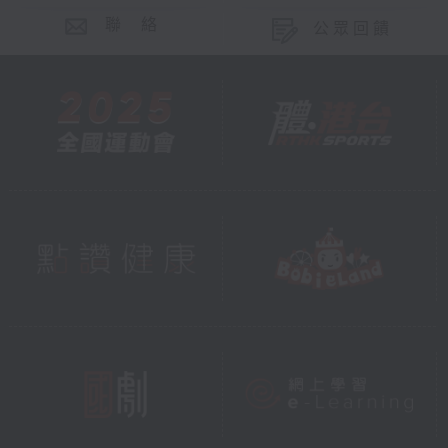
聯 絡
公眾回饋