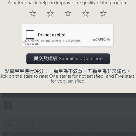
地古怪趣聞，到遊戲都一應俱全。
Your feedback helps to improve the quality of the program.
☆
☆
☆
☆
☆
07/08/2026
提交及繼續 Submit and Continue
瘋 Show 快活人
點擊星星進行評分：一顆星為不滿意，五顆星為非常滿意。
0
lick on the stars to rate: One star is for not satisfied, and Five stars 
seconds
00:00
for very satisfied.
of
1
07/08/2026 - 足本 Full (HKT 10:00 
hour,
37
minutes,
16
seconds
Volume
90%
0
seconds
00:00
of
47