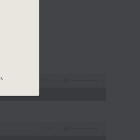
is
1:37:16
- 12:00)
47:50