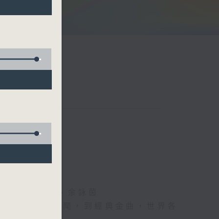
阮頌陽、爆谷、余詠茵
每日報上熱門新聞，到經典金曲，世界各