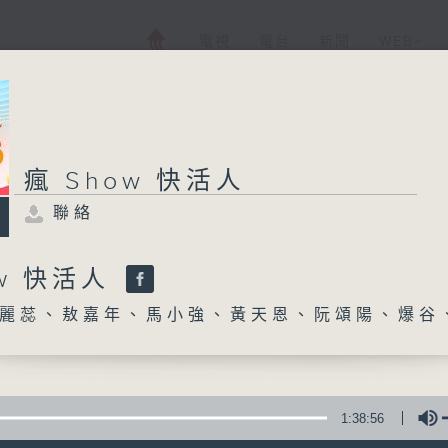
電視
電台
新聞
WEB+
瘋 Show 快活人
聯絡
ow 快活人
麗蕊、敖嘉年、馬小強、黃天恩、阮頌陽、爆谷
1:38:56