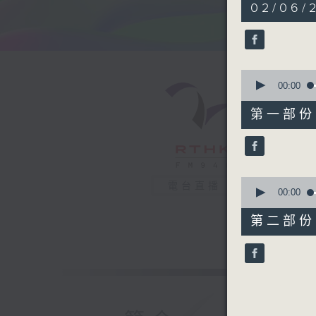
1
02/06/
hour,
38
minutes,
56
seconds
90%
0
seconds
00:00
of
49
第一部份 P
minutes,
30
seconds
90%
0
電台直播
seconds
00:00
of
49
第二部份 P
minutes,
36
seconds
90%