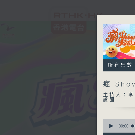
所有集數
瘋 Sh
主持人：李
詠茵
0
seconds
00:00
of