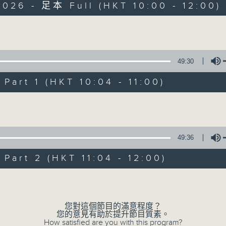
2026 - 足本 Full (HKT 10:00 - 12:00)
Volume
49:30
art 1 (HKT 10:04 - 11:00)
瘋 Show 快活人
Volume
聯絡
所有集數
49:36
art 2 (HKT 11:04 - 12:00)
您喜歡這個節目嗎?
Volume
主持人：李麗蕊、敖嘉年、馬小強、黃天恩、
您對這個節目的滿意程度？
一個消閒式的雜誌節目，內容包羅萬有，由
您的意見有助於提升節目質素。
How satisfied are you with this program?