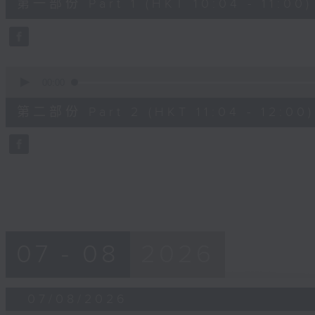
第一部份 Part 1 (HKT 10:04 - 11:00)
minutes,
50
seconds
Volume
90%
0
seconds
00:00
of
49
第二部份 Part 2 (HKT 11:04 - 12:00)
minutes,
36
seconds
Volume
90%
07 - 08
2026
07/08/2026