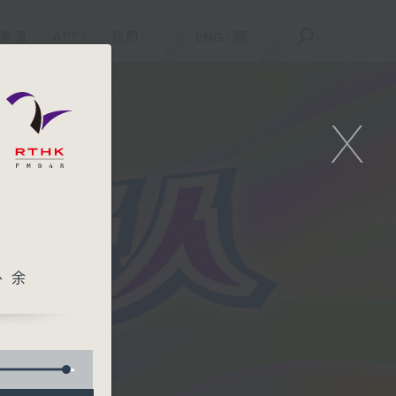
重溫
APPS
我們
ENG
/
簡
X
、余