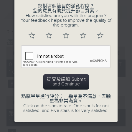
您對這個節目的滿意程度？
您的意見有助於提升節目質素。
最新
LATEST
How satisfied are you with this program?
Your feedback helps to improve the quality of
the program.
07/08/2026
☆
☆
☆
☆
☆
瘋 Show 快活人
0
seconds
00:00
1:37:16
of
1
07/08/2026 - 足本 Full (HKT
hour,
10:00 - 12:00)
37
minutes,
提交及繼續 Submit
16
and Continue
seconds
點擊星星進行評分：一顆星為不滿意，五顆
0
星為非常滿意。
seconds
00:00
47:50
Click on the stars to rate: One star is for not
of
satisfied, and Five stars is for very satisfied.
47
第一部份 Part 1 (HKT 10:04 -
minutes,
11:00)
50
seconds