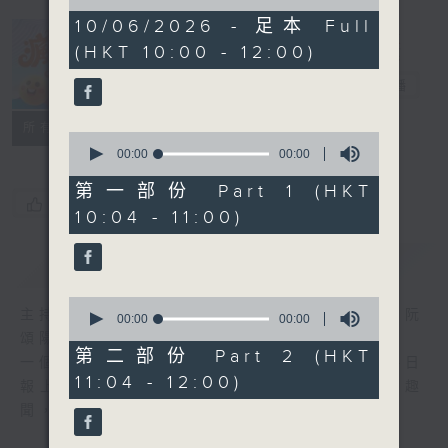
of
0
10/06/2026 - 足本 Full
seconds
(HKT 10:00 - 12:00)
瘋 Show 快活
人
電台直播
聯絡
所有集數
0
seconds
00:00
00:00
of
0
第一部份 Part 1 (HKT
seconds
您喜歡這個節目嗎?
10:04 - 11:00)
簡介
GIST
0
主持人：李麗蕊、敖嘉年、馬小強、黃天恩、阮
seconds
00:00
00:00
of
頌陽、爆谷、余詠茵
0
第二部份 Part 2 (HKT
一個消閒式的雜誌節目，內容包羅萬有，由每日
seconds
11:04 - 12:00)
報上熱門新聞，到經典金曲，世界各地古怪趣
聞，到遊戲都一應俱全。