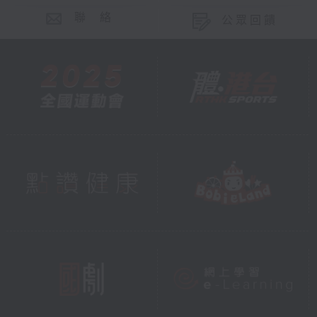
聯 絡
公眾回饋