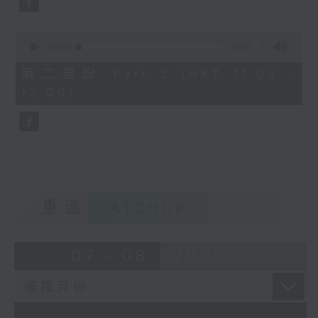
0
seconds
00:00
49:36
of
49
第二部份 Part 2 (HKT 11:04 -
minutes,
12:00)
36
seconds
重溫
CATCHUP
07 - 08
2026