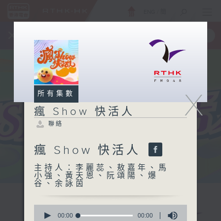
ENG
/
簡
×
全新 RTHK On The Go
取得
一手掌握 RTHK 電台、電視節目
X
所有集數
瘋 Show 快活人
聯絡
瘋 Show 快活人
主持人：李麗蕊、敖嘉年、馬
小強、黃天恩、阮頌陽、爆
谷、余詠茵
0
seconds
00:00
00:00