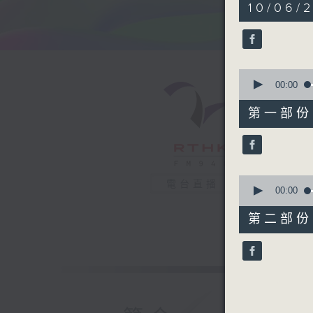
1
10/06/2
hour,
38
minutes,
0
seconds
90%
0
seconds
00:00
of
49
第一部份 P
minutes,
30
seconds
90%
0
電台直播
seconds
00:00
of
48
第二部份 P
minutes,
39
seconds
90%