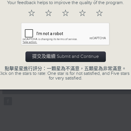
地古怪趣聞，到遊戲都一應俱全。
Your feedback helps to improve the quality of the program.
☆
☆
☆
☆
☆
07/08/2026
提交及繼續 Submit and Continue
瘋 Show 快活人
點擊星星進行評分：一顆星為不滿意，五顆星為非常滿意。
0
lick on the stars to rate: One star is for not satisfied, and Five stars 
seconds
00:00
for very satisfied.
of
56
07/08/2026 - 第一部份 Part 1 (HKT 1
minutes,
0
seconds
Volume
90%