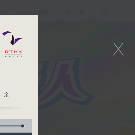
重溫
APPS
我們
ENG
/
簡
X
、余