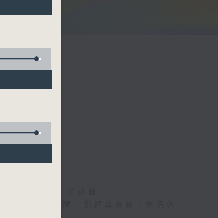
阮頌陽、爆谷、余詠茵
每日報上熱門新聞，到經典金曲，世界各