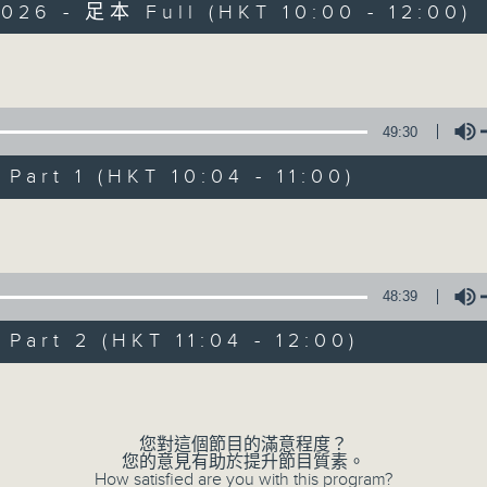
026 - 足本 Full (HKT 10:00 - 12:00)
Volume
49:30
art 1 (HKT 10:04 - 11:00)
瘋 Show 快活人
Volume
聯絡
所有集數
48:39
art 2 (HKT 11:04 - 12:00)
您喜歡這個節目嗎?
Volume
主持人：李麗蕊、敖嘉年、馬小強、黃天恩、
您對這個節目的滿意程度？
一個消閒式的雜誌節目，內容包羅萬有，由
您的意見有助於提升節目質素。
How satisfied are you with this program?