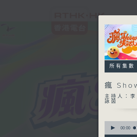
所有集數
瘋 Sh
主持人：李
詠茵
0
seconds
00:00
of