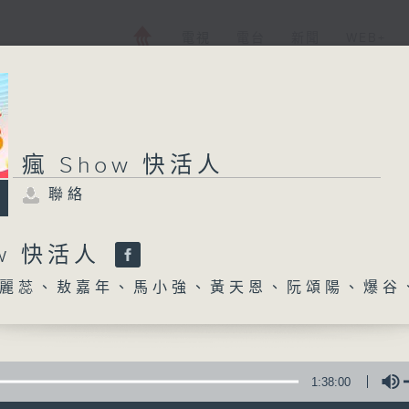
電視
電台
新聞
WEB+
瘋 Show 快活人
聯絡
ow 快活人
麗蕊、敖嘉年、馬小強、黃天恩、阮頌陽、爆谷
1:38:00