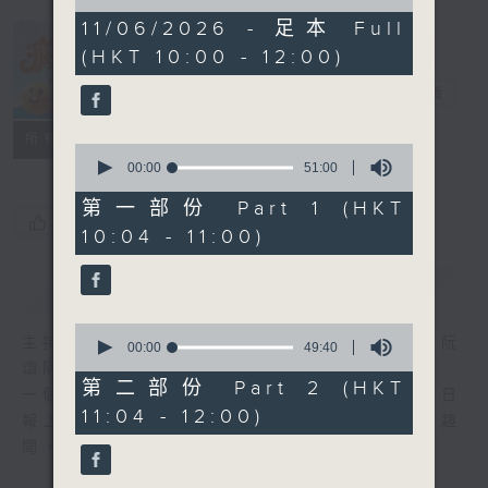
of
1
11/06/2026 - 足本 Full
hour,
(HKT 10:00 - 12:00)
40
瘋 Show 快活
minutes,
人
30
電台直播
seconds
聯絡
所有集數
0
seconds
00:00
51:00
of
51
第一部份 Part 1 (HKT
minutes,
您喜歡這個節目嗎?
10:04 - 11:00)
0
seconds
簡介
GIST
0
主持人：李麗蕊、敖嘉年、馬小強、黃天恩、阮
seconds
00:00
49:40
of
頌陽、爆谷、余詠茵
49
第二部份 Part 2 (HKT
一個消閒式的雜誌節目，內容包羅萬有，由每日
minutes,
11:04 - 12:00)
40
報上熱門新聞，到經典金曲，世界各地古怪趣
seconds
聞，到遊戲都一應俱全。