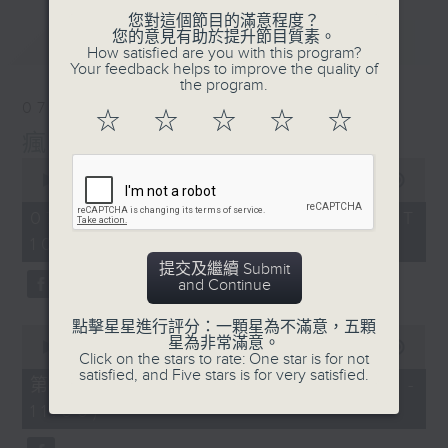
您對這個節目的滿意程度？
您的意見有助於提升節目質素。
最新
LATEST
How satisfied are you with this program?
Your feedback helps to improve the quality of
the program.
07/08/2026
☆
☆
☆
☆
☆
瘋 Show 快活人
0
seconds
00:00
1:37:16
of
1
07/08/2026 - 足本 Full (HKT
hour,
10:00 - 12:00)
37
minutes,
提交及繼續 Submit
16
and Continue
seconds
點擊星星進行評分：一顆星為不滿意，五顆
0
星為非常滿意。
seconds
00:00
47:50
Click on the stars to rate: One star is for not
of
satisfied, and Five stars is for very satisfied.
47
第一部份 Part 1 (HKT 10:04 -
minutes,
11:00)
50
seconds