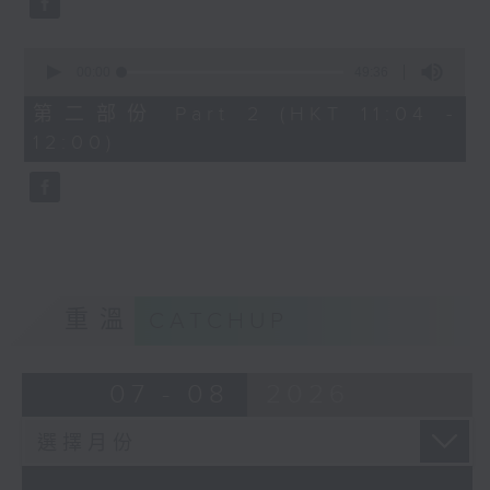
0
seconds
00:00
49:36
of
49
第二部份 Part 2 (HKT 11:04 -
minutes,
12:00)
36
seconds
重溫
CATCHUP
07 - 08
2026