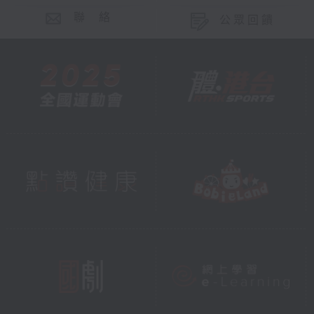
聯 絡
公眾回饋