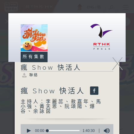
ENG
/
簡
×
全新 RTHK On The Go
取得
一手掌握 RTHK 電台、電視節目
X
所有集數
瘋 Show 快活人
聯絡
瘋 Show 快活人
主持人：李麗蕊、敖嘉年、馬
小強、黃天恩、阮頌陽、爆
谷、余詠茵
0
seconds
00:00
1:40:30