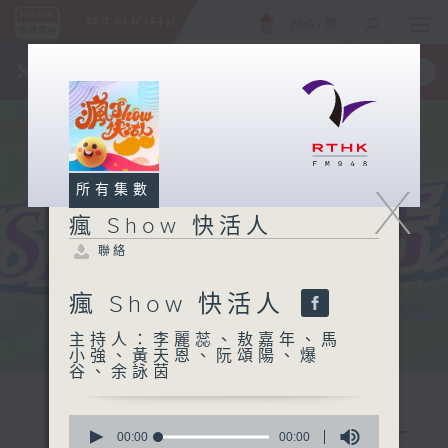
ENG
/
簡
×
全新 RTHK On The Go
取得
一手掌握 RTHK 電台、電視節目
X
所有集數
瘋 Show 快活人
聯絡
瘋 Show 快活人
主持人：李麗蕊、敖嘉年、馬
小強、黃天恩、阮頌陽、爆
谷、余詠茵
0
seconds
00:00
1:39:54