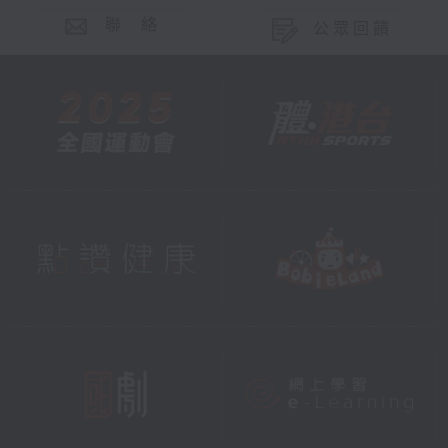
聯 絡
公眾回饋