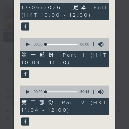
of
1
17/06/2026 - 足本 Full
hour,
(HKT 10:00 - 12:00)
39
瘋 Show 快活
minutes,
人
54
電台直播
seconds
聯絡
所有集數
0
seconds
00:00
49:20
of
49
第一部份 Part 1 (HKT
minutes,
您喜歡這個節目嗎?
10:04 - 11:00)
20
seconds
簡介
GIST
0
主持人：李麗蕊、敖嘉年、馬小強、黃天恩、阮
seconds
00:00
50:44
of
頌陽、爆谷、余詠茵
50
第二部份 Part 2 (HKT
一個消閒式的雜誌節目，內容包羅萬有，由每日
minutes,
11:04 - 12:00)
44
報上熱門新聞，到經典金曲，世界各地古怪趣
seconds
聞，到遊戲都一應俱全。