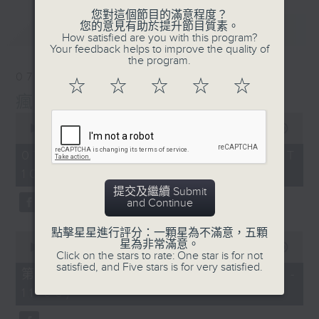
您對這個節目的滿意程度？
您的意見有助於提升節目質素。
最新
LATEST
How satisfied are you with this program?
Your feedback helps to improve the quality of
the program.
07/08/2026
☆
☆
☆
☆
☆
瘋 Show 快活人
0
seconds
00:00
1:37:16
of
1
07/08/2026 - 足本 Full (HKT
hour,
10:00 - 12:00)
37
minutes,
提交及繼續 Submit
16
and Continue
seconds
點擊星星進行評分：一顆星為不滿意，五顆
0
星為非常滿意。
seconds
00:00
47:50
Click on the stars to rate: One star is for not
of
satisfied, and Five stars is for very satisfied.
47
第一部份 Part 1 (HKT 10:04 -
minutes,
11:00)
50
seconds