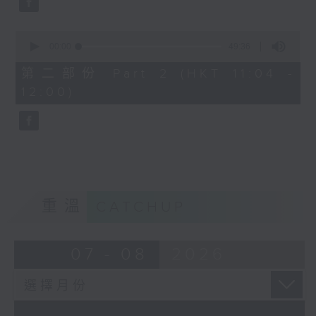
0
seconds
00:00
49:36
of
49
第二部份 Part 2 (HKT 11:04 -
minutes,
12:00)
36
seconds
重溫
CATCHUP
07 - 08
2026