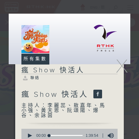
ENG
/
簡
×
全新 RTHK On The Go
取得
一手掌握 RTHK 電台、電視節目
X
所有集數
瘋 Show 快活人
聯絡
瘋 Show 快活人
主持人：李麗蕊、敖嘉年、馬
小強、黃天恩、阮頌陽、爆
谷、余詠茵
0
seconds
00:00
1:39:54