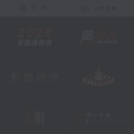
聯 絡
公眾回饋