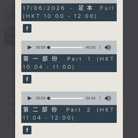
of
1
17/06/2026 - 足本 Full
hour,
(HKT 10:00 - 12:00)
39
瘋 Show 快活
minutes,
人
54
電台直播
seconds
聯絡
所有集數
0
seconds
00:00
49:20
of
49
第一部份 Part 1 (HKT
minutes,
您喜歡這個節目嗎?
10:04 - 11:00)
20
seconds
簡介
GIST
0
主持人：李麗蕊、敖嘉年、馬小強、黃天恩、阮
seconds
00:00
50:44
of
頌陽、爆谷、余詠茵
50
第二部份 Part 2 (HKT
一個消閒式的雜誌節目，內容包羅萬有，由每日
minutes,
11:04 - 12:00)
44
報上熱門新聞，到經典金曲，世界各地古怪趣
seconds
聞，到遊戲都一應俱全。