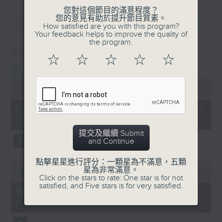
您對這個節目的滿意程度？
您的意見有助於提升節目質素。
最新
LATEST
How satisfied are you with this program?
Your feedback helps to improve the quality of
the program.
07/08/2026
☆
☆
☆
☆
☆
瘋 Show 快活人
0
seconds
00:00
1:37:16
of
1
07/08/2026 - 足本 Full (HKT
hour,
10:00 - 12:00)
37
minutes,
提交及繼續 Submit
16
and Continue
seconds
點擊星星進行評分：一顆星為不滿意，五顆
0
星為非常滿意。
seconds
00:00
47:50
Click on the stars to rate: One star is for not
of
satisfied, and Five stars is for very satisfied.
47
第一部份 Part 1 (HKT 10:04 -
minutes,
11:00)
50
seconds