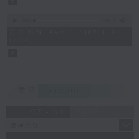
0
seconds
00:00
49:36
of
49
第二部份 Part 2 (HKT 11:04 -
minutes,
12:00)
36
seconds
重溫
CATCHUP
07 - 08
2026