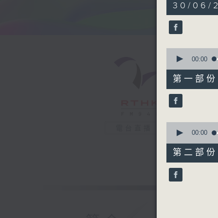
1
30/06/
hour,
37
minutes,
42
seconds
90%
0
seconds
00:00
of
47
第一部份 P
minutes,
40
seconds
90%
0
電台直播
seconds
00:00
of
50
第二部份 P
minutes,
12
seconds
90%