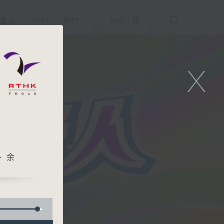
重溫
APPS
我們
ENG
/
簡
X
、余