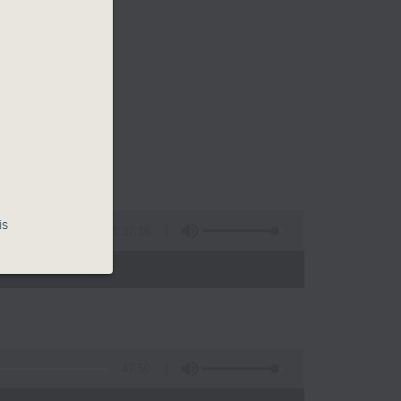
is
1:37:16
- 12:00)
47:50