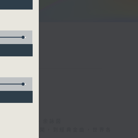
阮頌陽、爆谷、余詠茵
每日報上熱門新聞，到經典金曲，世界各