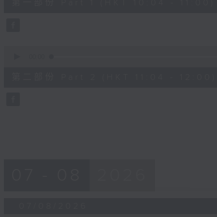
第一部份 Part 1 (HKT 10:04 - 11:00)
minutes,
50
seconds
Volume
90%
0
seconds
00:00
of
49
第二部份 Part 2 (HKT 11:04 - 12:00)
minutes,
36
seconds
Volume
90%
07 - 08
2026
07/08/2026