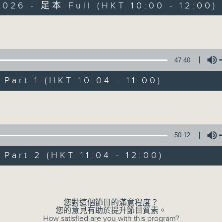
2026 - 足本 Full (HKT 10:00 - 12:00)
Volume
47:40
art 1 (HKT 10:04 - 11:00)
瘋 Show 快活人
Volume
聯絡
所有集數
50:12
art 2 (HKT 11:04 - 12:00)
您喜歡這個節目嗎?
Volume
主持人：李麗蕊、敖嘉年、馬小強、黃天恩、
您對這個節目的滿意程度？
一個消閒式的雜誌節目，內容包羅萬有，由
您的意見有助於提升節目質素。
How satisfied are you with this program?