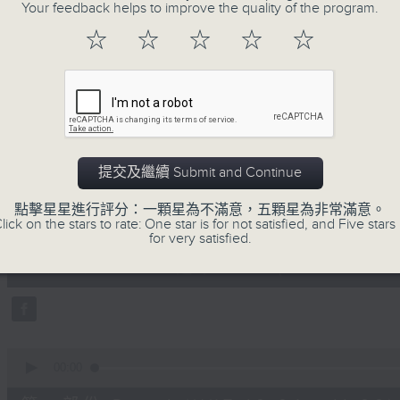
地古怪趣聞，到遊戲都一應俱全。
Your feedback helps to improve the quality of the program.
☆
☆
☆
☆
☆
07/08/2026
提交及繼續 Submit and Continue
瘋 Show 快活人
點擊星星進行評分：一顆星為不滿意，五顆星為非常滿意。
0
lick on the stars to rate: One star is for not satisfied, and Five stars 
seconds
00:00
for very satisfied.
of
1
07/08/2026 - 足本 Full (HKT 10:00 
hour,
37
minutes,
16
seconds
Volume
90%
0
seconds
00:00
of
47