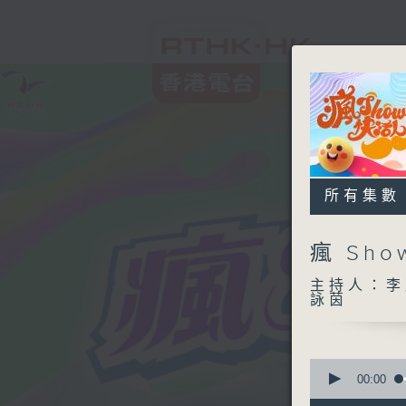
所有集數
瘋 Sh
主持人：李
詠茵
0
seconds
00:00
of