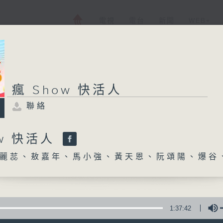
電視
電台
新聞
WEB+
瘋 Show 快活人
聯絡
ow 快活人
麗蕊、敖嘉年、馬小強、黃天恩、阮頌陽、爆谷
1:37:42