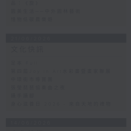
品：《旋》
園美生活──中外園林藝術
惜物低碳農樂遊
21/06/2026
文化快訊
足本 Full
第四屆Joy in Art水彩畫暨畫家聯展
中環街市導賞團
張瑩琵琶協奏曲之夜
躡手躡腳
身心滋養日 2026 - 來自天地的禮物
14/06/2026