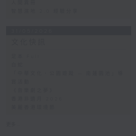
人間異冊
智慧濕地 2.0 經驗分享
31/05/2026
文化快訊
足本 Full
白蛇
「中華文化．公園遊蹤 — 南蓮園池」導
賞活動
《音樂劇之夢》
香港非遺月 2026
美麗香港環境節
更多 ...