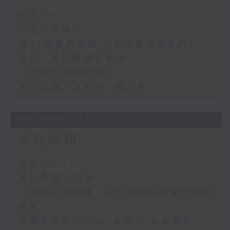
足本 Full
小希的逍遙遊
第36屆香港書展 「名作家講座系列」
麥兜．簡簡簡單音樂會
《沉埋的粵菜檔案》
海洋公園「大塑除」嘉年華
28/06/2026
文化快訊
足本 Full
求你帶我上太空
《超時空睇樓團：人生金鑰匙爭奪戰》體
驗包
中華文化節2026：舞蹈 x 多媒體作