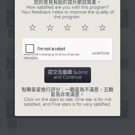
您的意見有助於提升節目質素。
seconds
00:00
02:00
How satisfied are you with this program?
of
Your feedback helps to improve the quality of
2
02/08/2026 - 「第二屆西源里選
the program.
minutes,
畫」展覽
0
☆
☆
☆
☆
☆
seconds
0
seconds
00:00
02:00
of
2
02/08/2026 - 《愛情靈藥》
minutes,
0
提交及繼續 Submit
seconds
and Continue
0
點擊星星進行評分：一顆星為不滿意，五顆
seconds
00:00
01:58
星為非常滿意。
of
Click on the stars to rate: One star is for not
1
satisfied, and Five stars is for very satisfied.
02/08/2026 - 拉闊動畫：新篇《胡
minute,
桃夾子》及《田園》
58
seconds