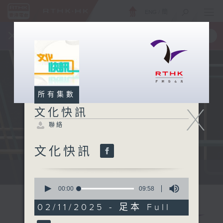
ENG
/
簡
×
全新 RTHK On The Go
取得
一手掌握 RTHK 電台、電視節目
所有集數
X
文化快訊
聯絡
文化快訊
文化快訊
0
seconds
00:00
09:58
of
9
02/11/2025 - 足本 Full
minutes,
58