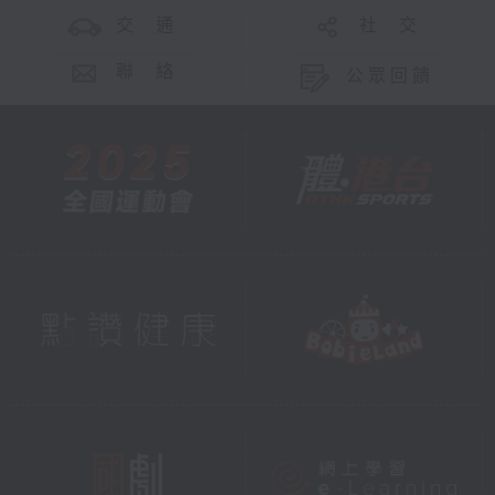
交 通
社 交
聯 絡
公眾回饋