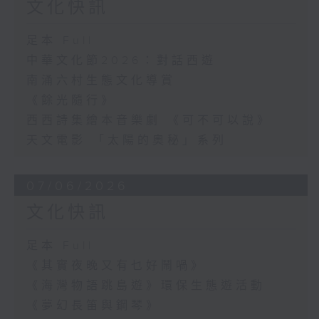
文化快訊
足本 Full
中華文化節2026：對話西遊
南涌六村生態文化導賞
《餘光隨行》
西西詩集繪本音樂劇 《可不可以說》
天文電影 「太陽的奧秘」系列
07/06/2026
文化快訊
足本 Full
《其實夜晚又有乜好鬧喎》
《海灣物語跳島遊》環保生態遊活動
《夢幻長笛與鋼琴》