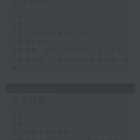
文化快訊
足本 Full
玉良
「第二屆西源里選畫」展覽
《愛情靈藥》
拉闊動畫：新篇《胡桃夾子》及《田園》
「喚醒記憶：大帽山的民族植物故事」展
覽
26/07/2026
文化快訊
足本 Full
失焦
五十年後之盛世再臨