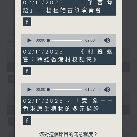
2
02/11/2025 - 「箏言琴
minutes,
語」— 楊程皓古箏演奏會
0
最新
LATEST
seconds
02/08/2026
0
seconds
00:00
02:00
文化快訊
of
0
2
02/11/2025 - 《村聲迴
seconds
minutes,
00:00
09:54
響：聆聽香港村校記憶》
of
0
9
seconds
02/08/2026 - 足本 Full
minutes,
54
seconds
0
seconds
00:00
01:57
0
of
seconds
00:00
02:00
1
02/11/2025 - 「意.象－－
of
minute,
2
香港原生植物的多元描繪」
02/08/2026 - 玉良
57
minutes,
seconds
0
seconds
您對這個節目的滿意程度？
0