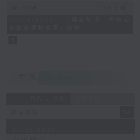
0
seconds
00:00
01:55
of
1
02/08/2026 - 「喚醒記憶：大帽山
minute,
的民族植物故事」展覽
55
seconds
重溫
CATCHUP
05 - 08
2026
02/08/2026