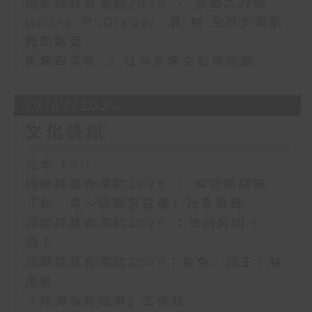
國際綜藝合家歡2026 ： 熊貓大同萌
Wayne McGregor: 異.地 全景後電影
舞蹈裝置
魚塘四重奏 — 日落魚塘生態導賞團
19/07/2026
文化快訊
足本 Full
國際綜藝合家歡2026 ： 仰望翱翔時
「非・粵～區區展風華」社區導賞
國際綜藝合家歡2026 ：遊戲時間，
到！
國際綜藝合家歡2026：龜兔．國王．糖
果屋
「綠海龜剪紙樂」工作坊