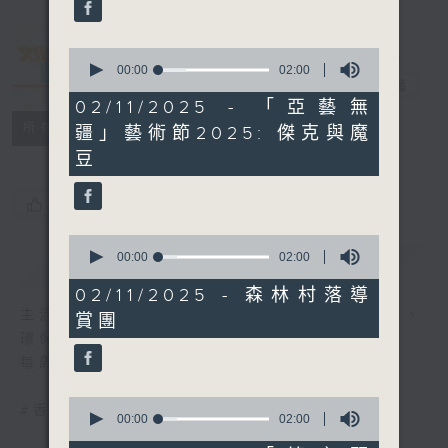
seconds
0
seconds
00:00
02:00
文化快訊
電台直播
of
2
02/11/2025 - 「亞藝無
minutes,
聯絡
所有集數
疆」藝術節2025: 傑克與魔
0
seconds
豆
您喜歡這個節目嗎?
0
seconds
00:00
02:00
簡介
GIST
of
2
02/11/2025 - 森林村落導
minutes,
主流、另類、舞台、文字、影像、音樂、形體、
賞團
0
seconds
環保......
每周帶來文化活動與現象的新資訊
0
#香港電台文教組
seconds
00:00
02:00
of