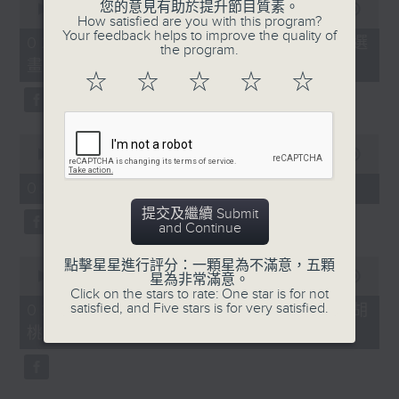
您的意見有助於提升節目質素。
seconds
00:00
02:00
How satisfied are you with this program?
of
Your feedback helps to improve the quality of
2
02/08/2026 - 「第二屆西源里選
the program.
minutes,
畫」展覽
0
☆
☆
☆
☆
☆
seconds
0
seconds
00:00
02:00
of
2
02/08/2026 - 《愛情靈藥》
minutes,
0
提交及繼續 Submit
seconds
and Continue
0
點擊星星進行評分：一顆星為不滿意，五顆
seconds
00:00
01:58
星為非常滿意。
of
Click on the stars to rate: One star is for not
1
satisfied, and Five stars is for very satisfied.
02/08/2026 - 拉闊動畫：新篇《胡
minute,
桃夾子》及《田園》
58
seconds