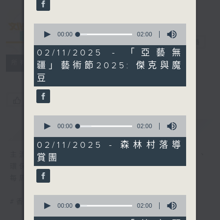
seconds
0
seconds
00:00
02:00
文化快訊
電台直播
of
2
02/11/2025 - 「亞藝無
minutes,
聯絡
所有集數
疆」藝術節2025: 傑克與魔
0
seconds
豆
您喜歡這個節目嗎?
0
seconds
00:00
02:00
簡介
GIST
of
2
02/11/2025 - 森林村落導
minutes,
主流、另類、舞台、文字、影像、音樂、形體、
賞團
0
seconds
環保......
每周帶來文化活動與現象的新資訊
0
#香港電台文教組
seconds
00:00
02:00
of