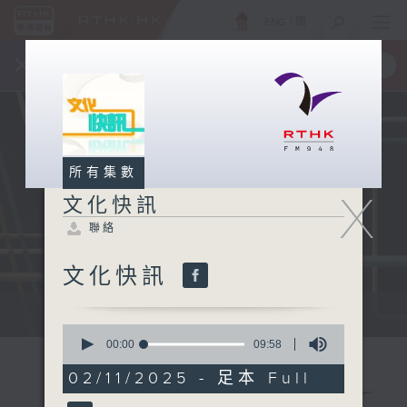
ENG
/
簡
×
全新 RTHK On The Go
取得
一手掌握 RTHK 電台、電視節目
所有集數
X
文化快訊
聯絡
文化快訊
文化快訊
0
seconds
00:00
09:58
of
9
02/11/2025 - 足本 Full
minutes,
58