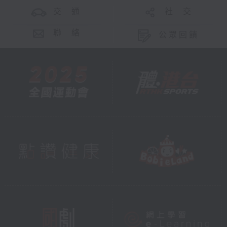
交 通
社 交
聯 絡
公眾回饋