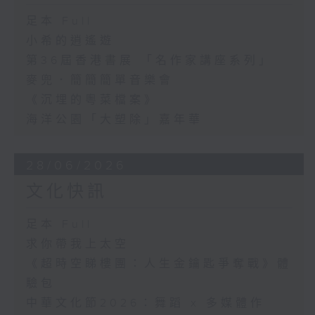
足本 Full
小希的逍遙遊
第36屆香港書展 「名作家講座系列」
麥兜．簡簡簡單音樂會
《沉埋的粵菜檔案》
海洋公園「大塑除」嘉年華
28/06/2026
文化快訊
足本 Full
求你帶我上太空
《超時空睇樓團：人生金鑰匙爭奪戰》體
驗包
中華文化節2026：舞蹈 x 多媒體作