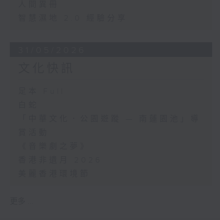
人間異冊
智慧濕地 2.0 經驗分享
31/05/2026
文化快訊
足本 Full
白蛇
「中華文化．公園遊蹤 — 南蓮園池」導
賞活動
《音樂劇之夢》
香港非遺月 2026
美麗香港環境節
更多 ...