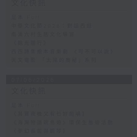
文化快訊
足本 Full
中華文化節2026：對話西遊
南涌六村生態文化導賞
《餘光隨行》
西西詩集繪本音樂劇 《可不可以說》
天文電影 「太陽的奧秘」系列
07/06/2026
文化快訊
足本 Full
《其實夜晚又有乜好鬧喎》
《海灣物語跳島遊》環保生態遊活動
《夢幻長笛與鋼琴》