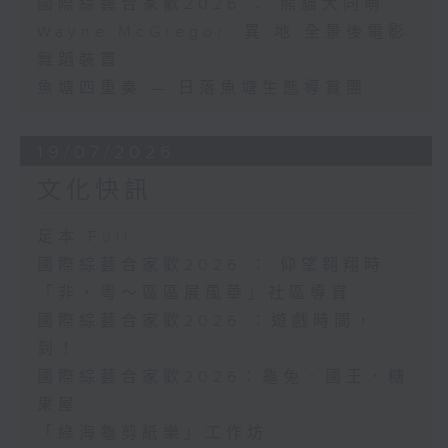
國際綜藝合家歡2026 ： 熊貓大同萌
Wayne McGregor: 異.地 全景後電影
舞蹈裝置
魚塘四重奏 — 日落魚塘生態導賞團
19/07/2026
文化快訊
足本 Full
國際綜藝合家歡2026 ： 仰望翱翔時
「非・粵～區區展風華」社區導賞
國際綜藝合家歡2026 ：遊戲時間，
到！
國際綜藝合家歡2026：龜兔．國王．糖
果屋
「綠海龜剪紙樂」工作坊