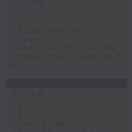
文化快訊
足本 Full
玉良
「第二屆西源里選畫」展覽
《愛情靈藥》
拉闊動畫：新篇《胡桃夾子》及《田園》
「喚醒記憶：大帽山的民族植物故事」展
覽
26/07/2026
文化快訊
足本 Full
失焦
五十年後之盛世再臨