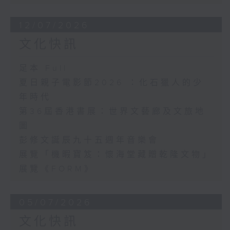
12/07/2026
文化快訊
足本 Full
夏日親子電影節2026 ：化石獵人的少
年時代
第36屆香港書展：世界文藝廊及文旅地
圖
彭修文誕辰九十五週年音樂會
展覽「機暇寶笈：懷海堂藏贈乾隆文物」
展覽《FORM》
05/07/2026
文化快訊