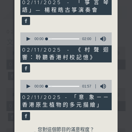
2
02/11/2025 - 「箏言琴
minutes,
語」— 楊程皓古箏演奏會
0
最新
LATEST
seconds
02/08/2026
0
seconds
00:00
02:00
文化快訊
of
0
2
02/11/2025 - 《村聲迴
seconds
minutes,
00:00
09:54
響：聆聽香港村校記憶》
of
0
9
seconds
02/08/2026 - 足本 Full
minutes,
54
seconds
0
seconds
00:00
01:57
0
of
seconds
00:00
02:00
1
02/11/2025 - 「意.象－－
of
minute,
2
香港原生植物的多元描繪」
02/08/2026 - 玉良
57
minutes,
seconds
0
seconds
您對這個節目的滿意程度？
0