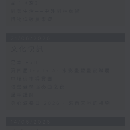
品：《旋》
園美生活──中外園林藝術
惜物低碳農樂遊
21/06/2026
文化快訊
足本 Full
第四屆Joy in Art水彩畫暨畫家聯展
中環街市導賞團
張瑩琵琶協奏曲之夜
躡手躡腳
身心滋養日 2026 - 來自天地的禮物
14/06/2026