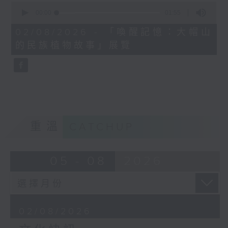
0
seconds
00:00
01:55
of
1
02/08/2026 - 「喚醒記憶：大帽山
minute,
的民族植物故事」展覽
55
seconds
重溫
CATCHUP
05 - 08
2026
02/08/2026