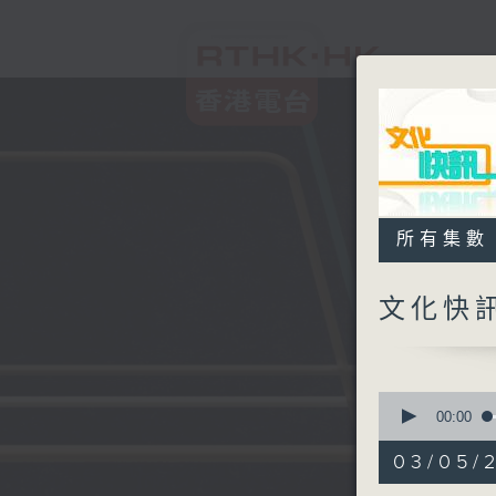
所有集數
文化快
0
seconds
00:00
of
9
03/05/
minutes,
52