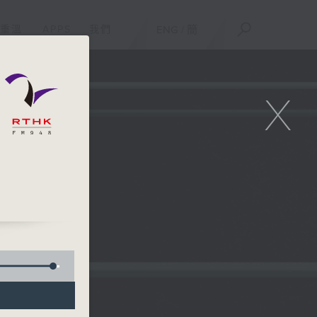
重溫
APPS
我們
ENG
/
簡
X