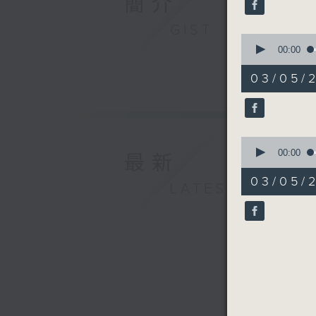
簡介
seconds
90%
GIST
0
seconds
00:00
of
1
03/05
minute,
57
seconds
90%
0
seconds
00:00
最新
of
1
03/05
LATEST
minute,
57
seconds
90%