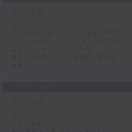
文化快訊
足本 Full
夏日親子電影節2026 ：化石獵人的少年時
第36屆香港書展：世界文藝廊及文旅地圖
彭修文誕辰九十五週年音樂會
展覽「機暇寶笈：懷海堂藏贈乾隆文物」
展覽《FORM》
05/07/2026
文化快訊
足本 Full
小希的逍遙遊
第36屆香港書展 「名作家講座系列」