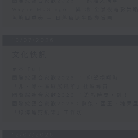
國際綜藝合家歡2026 ： 熊貓大同萌
Wayne McGregor: 異.地 全景後電影
魚塘四重奏 — 日落魚塘生態導賞團
19/07/2026
文化快訊
足本 Full
國際綜藝合家歡2026 ： 仰望翱翔時
「非・粵～區區展風華」社區導賞
國際綜藝合家歡2026 ：遊戲時間，到！
國際綜藝合家歡2026：龜兔．國王．糖果
「綠海龜剪紙樂」工作坊
12/07/2026