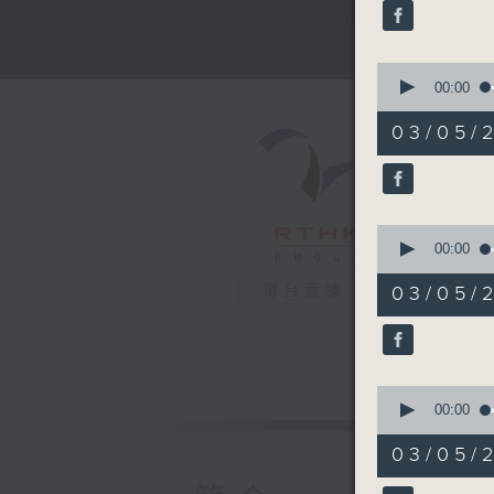
seconds
90%
0
seconds
00:00
of
1
03/05
minute,
57
seconds
90%
0
seconds
00:00
of
1
電台直播
03/05
minute,
59
seconds
90%
0
seconds
00:00
of
2
03/05
minutes,
0