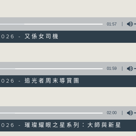
Volume
文化快訊
01:57
/2026 - 又係女司機
Volume
文化快訊
01:59
聯絡
所有集數
/2026 - 追光者周末導賞團
Volume
您喜歡這個節目嗎?
02:00
主流、另類、舞台、文字、影像、音樂、形體、環保
/2026 - 璀璨耀眼之星系列：大師與新星
每周帶來文化活動與現象的新資訊