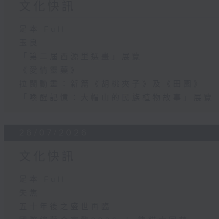
文化快訊
足本 Full
玉良
「第二屆西源里選畫」展覽
《愛情靈藥》
拉闊動畫：新篇《胡桃夾子》及《田園》
「喚醒記憶：大帽山的民族植物故事」展覽
26/07/2026
文化快訊
足本 Full
失焦
五十年後之盛世再臨