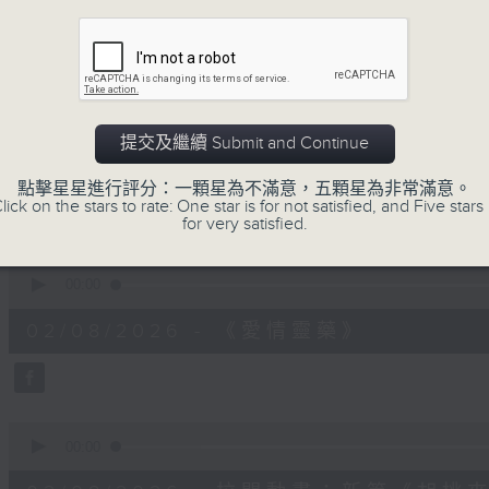
02/08/2026 - 玉良
minutes,
0
seconds
Volume
90%
0
seconds
00:00
of
提交及繼續 Submit and Continue
2
02/08/2026 - 「第二屆西源里選畫」
minutes,
點擊星星進行評分：一顆星為不滿意，五顆星為非常滿意。
0
lick on the stars to rate: One star is for not satisfied, and Five stars 
seconds
Volume
for very satisfied.
90%
0
seconds
00:00
of
2
02/08/2026 - 《愛情靈藥》
minutes,
0
seconds
Volume
90%
0
seconds
00:00
of
1