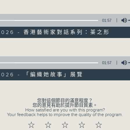
Volume
#香港電台文教組
01:57
/2026 - 香港藝術家對話系列：茶之形
Volume
02/08/2026
文化快訊
01:57
0
/2026 - 「編織她故事」展覽
seconds
00:00
of
9
Volume
02/08/2026 - 足本 Full
minutes,
54
seconds
Volume
您對這個節目的滿意程度？
90%
您的意見有助於提升節目質素。
How satisfied are you with this program?
Your feedback helps to improve the quality of the program.
0
seconds
00:00
☆
☆
☆
☆
☆
of
2