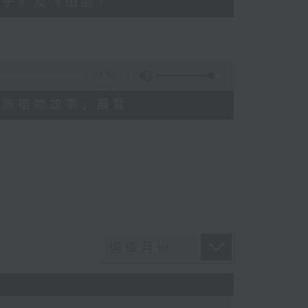
桃夾子》及《田園》
01:55
的民族植物故事」展覽