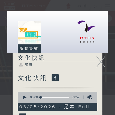
ENG
/
簡
×
全新 RTHK On The Go
取得
一手掌握 RTHK 電台、電視節目
所有集數
X
文化快訊
聯絡
文化快訊
文化快訊
0
seconds
00:00
09:52
of
9
03/05/2026 - 足本 Full
minutes,
52