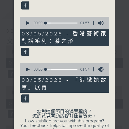
最新
LATEST
0
seconds
00:00
01:57
of
02/08/2026
1
03/05/2026 - 香港藝術家
minute,
文化快訊
對話系列：茶之形
57
seconds
0
seconds
00:00
09:54
of
9
02/08/2026 - 足本 Full
0
minutes,
seconds
00:00
01:57
54
of
seconds
1
03/05/2026 - 「編織她故
minute,
事」展覽
0
57
seconds
seconds
00:00
02:00
of
2
02/08/2026 - 玉良
minutes,
0
您對這個節目的滿意程度？
seconds
您的意見有助於提升節目質素。
How satisfied are you with this program?
Your feedback helps to improve the quality of
0