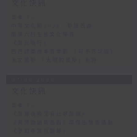
文化快訊
足本 Full
中華文化節2026：對話西遊
南涌六村生態文化導賞
《餘光隨行》
西西詩集繪本音樂劇 《可不可以說》
天文電影 「太陽的奧秘」系列
07/06/2026
文化快訊
足本 Full
《其實夜晚又有乜好鬧喎》
《海灣物語跳島遊》環保生態遊活動
《夢幻長笛與鋼琴》