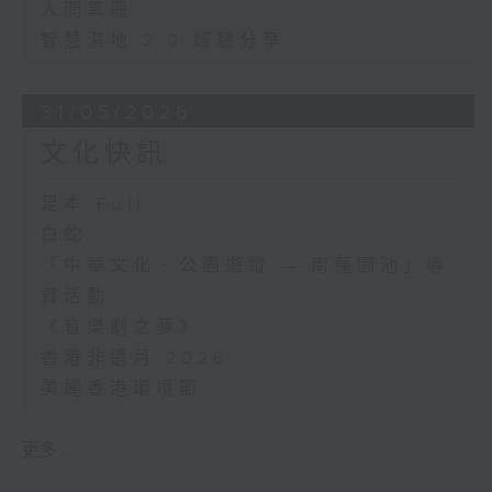
人間異冊
智慧濕地 2.0 經驗分享
31/05/2026
文化快訊
足本 Full
白蛇
「中華文化．公園遊蹤 — 南蓮園池」導
賞活動
《音樂劇之夢》
香港非遺月 2026
美麗香港環境節
更多 ...