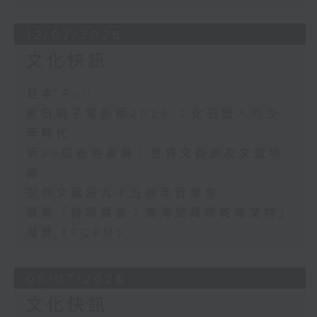
12/07/2026
文化快訊
足本 Full
夏日親子電影節2026 ：化石獵人的少
年時代
第36屆香港書展：世界文藝廊及文旅地
圖
彭修文誕辰九十五週年音樂會
展覽「機暇寶笈：懷海堂藏贈乾隆文物」
展覽《FORM》
05/07/2026
文化快訊