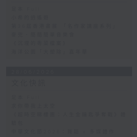
足本 Full
小希的逍遙遊
第36屆香港書展 「名作家講座系列」
麥兜．簡簡簡單音樂會
《沉埋的粵菜檔案》
海洋公園「大塑除」嘉年華
28/06/2026
文化快訊
足本 Full
求你帶我上太空
《超時空睇樓團：人生金鑰匙爭奪戰》體
驗包
中華文化節2026：舞蹈 x 多媒體作