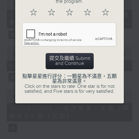
the program.
seconds
00:00
02:00
of
☆
☆
☆
☆
☆
2
02/08/2026 - 「第二屆西源里選
minutes,
畫」展覽
0
seconds
0
seconds
00:00
02:00
提交及繼續 Submit
of
and Continue
2
02/08/2026 - 《愛情靈藥》
minutes,
0
點擊星星進行評分：一顆星為不滿意，五顆
seconds
星為非常滿意。
Click on the stars to rate: One star is for not
satisfied, and Five stars is for very satisfied.
0
seconds
00:00
01:58
of
1
02/08/2026 - 拉闊動畫：新篇《胡
minute,
桃夾子》及《田園》
58
seconds