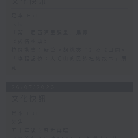
文化快訊
足本 Full
玉良
「第二屆西源里選畫」展覽
《愛情靈藥》
拉闊動畫：新篇《胡桃夾子》及《田園》
「喚醒記憶：大帽山的民族植物故事」展
覽
26/07/2026
文化快訊
足本 Full
失焦
五十年後之盛世再臨