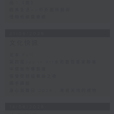
品：《旋》
園美生活──中外園林藝術
惜物低碳農樂遊
21/06/2026
文化快訊
足本 Full
第四屆Joy in Art水彩畫暨畫家聯展
中環街市導賞團
張瑩琵琶協奏曲之夜
躡手躡腳
身心滋養日 2026 - 來自天地的禮物
14/06/2026