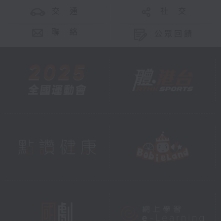
交 通
社 交
聯 絡
公眾回饋