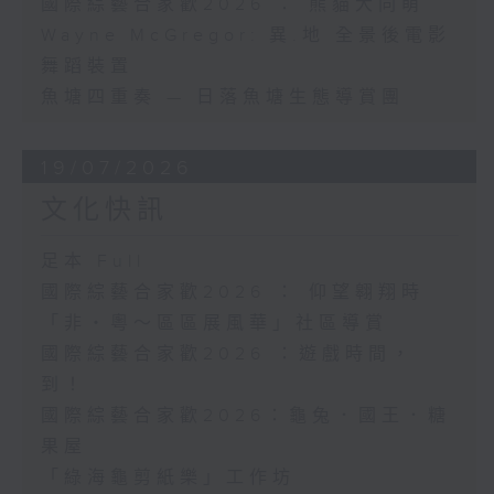
國際綜藝合家歡2026 ： 熊貓大同萌
Wayne McGregor: 異.地 全景後電影
舞蹈裝置
魚塘四重奏 — 日落魚塘生態導賞團
19/07/2026
文化快訊
足本 Full
國際綜藝合家歡2026 ： 仰望翱翔時
「非・粵～區區展風華」社區導賞
國際綜藝合家歡2026 ：遊戲時間，
到！
國際綜藝合家歡2026：龜兔．國王．糖
果屋
「綠海龜剪紙樂」工作坊