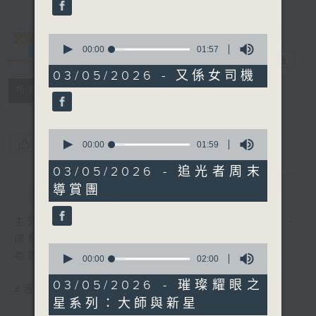
seconds
0
seconds
00:00
01:57
文化快訊
電台直播
of
1
03/05/2026 - 又係女司機
minute,
聯絡
所有集數
57
seconds
0
您喜歡這個節目嗎?
seconds
00:00
01:59
of
1
03/05/2026 - 追光者周末
minute,
簡介
GIST
導賞團
59
seconds
主流、另類、舞台、文字、影像、音樂、形體、
環保......
0
每周帶來文化活動與現象的新資訊
seconds
00:00
02:00
of
2
03/05/2026 - 璀璨耀眼之
#香港電台文教組
minutes,
星系列：大師與新星
0
seconds