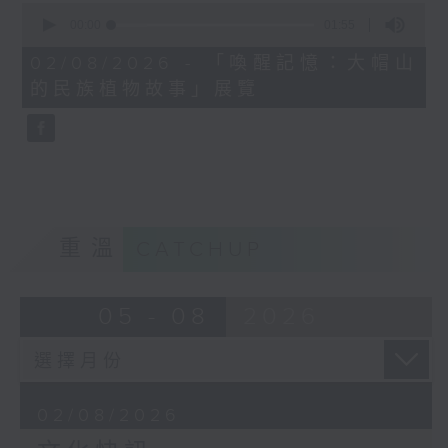
0
seconds
00:00
01:55
of
1
02/08/2026 - 「喚醒記憶：大帽山
minute,
的民族植物故事」展覽
55
seconds
重溫
CATCHUP
05 - 08
2026
02/08/2026