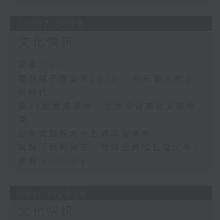
12/07/2026
文化快訊
足本 Full
夏日親子電影節2026 ：化石獵人的少
年時代
第36屆香港書展：世界文藝廊及文旅地
圖
彭修文誕辰九十五週年音樂會
展覽「機暇寶笈：懷海堂藏贈乾隆文物」
展覽《FORM》
05/07/2026
文化快訊