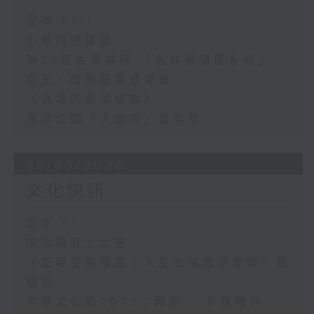
足本 Full
小希的逍遙遊
第36屆香港書展 「名作家講座系列」
麥兜．簡簡簡單音樂會
《沉埋的粵菜檔案》
海洋公園「大塑除」嘉年華
28/06/2026
文化快訊
足本 Full
求你帶我上太空
《超時空睇樓團：人生金鑰匙爭奪戰》體
驗包
中華文化節2026：舞蹈 x 多媒體作