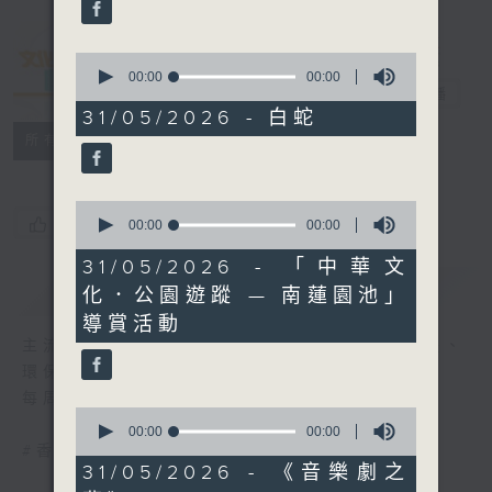
0
seconds
00:00
00:00
文化快訊
電台直播
of
0
31/05/2026 - 白蛇
seconds
聯絡
所有集數
0
您喜歡這個節目嗎?
seconds
00:00
00:00
of
0
31/05/2026 - 「中華文
seconds
簡介
GIST
化．公園遊蹤 — 南蓮園池」
導賞活動
主流、另類、舞台、文字、影像、音樂、形體、
環保......
每周帶來文化活動與現象的新資訊
0
seconds
00:00
00:00
of
#香港電台文教組
0
31/05/2026 - 《音樂劇之
seconds