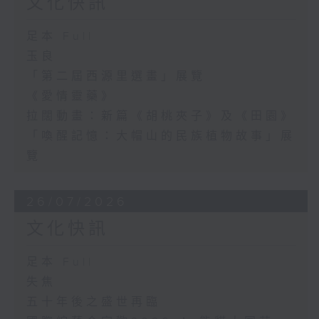
文化快訊
足本 Full
玉良
「第二屆西源里選畫」展覽
《愛情靈藥》
拉闊動畫：新篇《胡桃夾子》及《田園》
「喚醒記憶：大帽山的民族植物故事」展
覽
26/07/2026
文化快訊
足本 Full
失焦
五十年後之盛世再臨