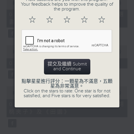
seconds
00:00
02:00
Your feedback helps to improve the quality of
of
the program.
2
02/08/2026 - 「第二屆西源里選
minutes,
☆
☆
☆
☆
☆
畫」展覽
0
seconds
0
seconds
00:00
02:00
of
2
02/08/2026 - 《愛情靈藥》
提交及繼續 Submit
minutes,
and Continue
0
seconds
點擊星星進行評分：一顆星為不滿意，五顆
星為非常滿意。
0
Click on the stars to rate: One star is for not
seconds
00:00
01:58
satisfied, and Five stars is for very satisfied.
of
1
02/08/2026 - 拉闊動畫：新篇《胡
minute,
桃夾子》及《田園》
58
seconds