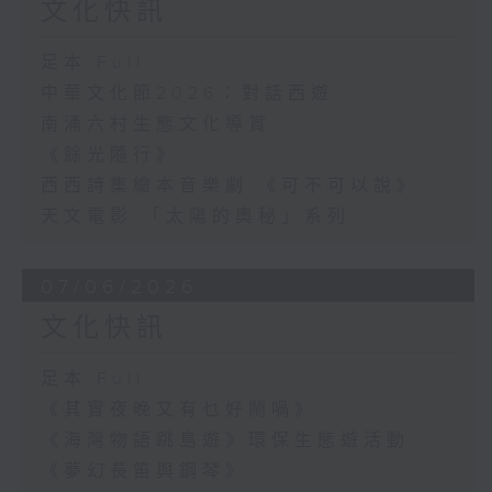
文化快訊
足本 Full
中華文化節2026：對話西遊
南涌六村生態文化導賞
《餘光隨行》
西西詩集繪本音樂劇 《可不可以說》
天文電影 「太陽的奧秘」系列
07/06/2026
文化快訊
足本 Full
《其實夜晚又有乜好鬧喎》
《海灣物語跳島遊》環保生態遊活動
《夢幻長笛與鋼琴》