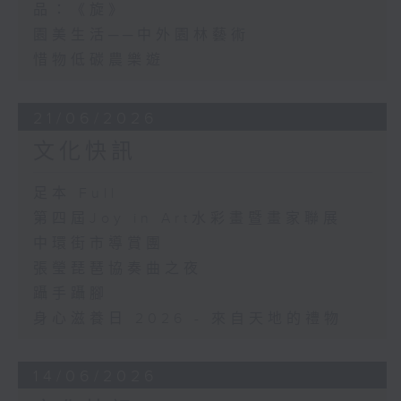
品：《旋》
園美生活──中外園林藝術
惜物低碳農樂遊
21/06/2026
文化快訊
足本 Full
第四屆Joy in Art水彩畫暨畫家聯展
中環街市導賞團
張瑩琵琶協奏曲之夜
躡手躡腳
身心滋養日 2026 - 來自天地的禮物
14/06/2026