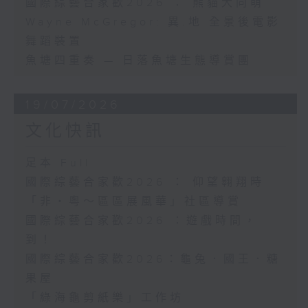
國際綜藝合家歡2026 ： 熊貓大同萌
Wayne McGregor: 異.地 全景後電影
舞蹈裝置
魚塘四重奏 — 日落魚塘生態導賞團
19/07/2026
文化快訊
足本 Full
國際綜藝合家歡2026 ： 仰望翱翔時
「非・粵～區區展風華」社區導賞
國際綜藝合家歡2026 ：遊戲時間，
到！
國際綜藝合家歡2026：龜兔．國王．糖
果屋
「綠海龜剪紙樂」工作坊