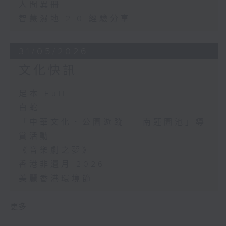
人間異冊
智慧濕地 2.0 經驗分享
31/05/2026
文化快訊
足本 Full
白蛇
「中華文化．公園遊蹤 — 南蓮園池」導
賞活動
《音樂劇之夢》
香港非遺月 2026
美麗香港環境節
更多 ...