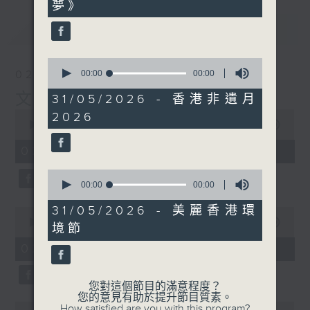
夢》
最新
LATEST
0
seconds
02/08/2026
00:00
00:00
of
文化快訊
0
31/05/2026 - 香港非遺月
seconds
0
2026
seconds
00:00
09:54
of
9
02/08/2026 - 足本 Full
minutes,
54
0
seconds
seconds
00:00
00:00
of
0
31/05/2026 - 美麗香港環
0
seconds
seconds
00:00
02:00
境節
of
2
02/08/2026 - 玉良
minutes,
0
seconds
您對這個節目的滿意程度？
您的意見有助於提升節目質素。
0
How satisfied are you with this program?