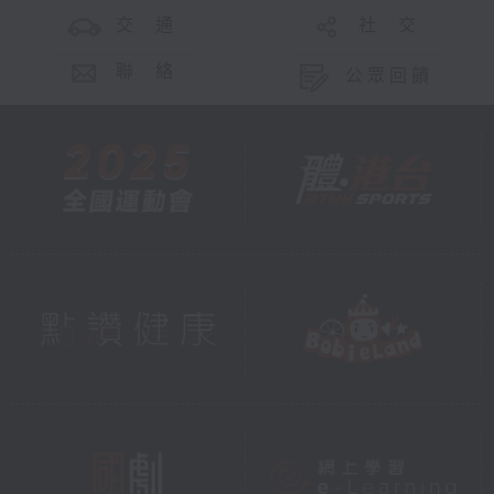
交 通
社 交
聯 絡
公眾回饋