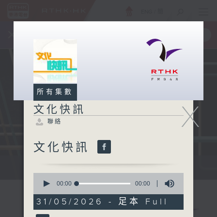
ENG
/
簡
×
全新 RTHK On The Go
取得
一手掌握 RTHK 電台、電視節目
所有集數
X
文化快訊
聯絡
文化快訊
文化快訊
0
seconds
00:00
00:00
of
0
31/05/2026 - 足本 Full
seconds