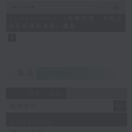
0
seconds
00:00
01:55
of
1
02/08/2026 - 「喚醒記憶：大帽山
minute,
的民族植物故事」展覽
55
seconds
重溫
CATCHUP
05 - 08
2026
02/08/2026