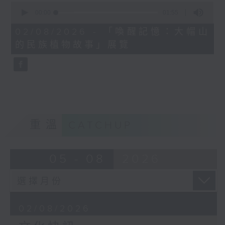
0
seconds
00:00
01:55
of
1
02/08/2026 - 「喚醒記憶：大帽山
minute,
的民族植物故事」展覽
55
seconds
重溫
CATCHUP
05 - 08
2026
02/08/2026