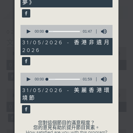
夢》
0
seconds
最新
LATEST
0
seconds
02/08/2026
00:00
01:47
of
文化快訊
1
31/05/2026 - 香港非遺月
minute,
0
2026
47
seconds
00:00
09:54
seconds
of
9
02/08/2026 - 足本 Full
minutes,
54
0
seconds
seconds
00:00
01:59
of
1
31/05/2026 - 美麗香港環
0
minute,
seconds
00:00
02:00
境節
59
of
seconds
2
02/08/2026 - 玉良
minutes,
0
seconds
您對這個節目的滿意程度？
您的意見有助於提升節目質素。
0
How satisfied are you with this program?