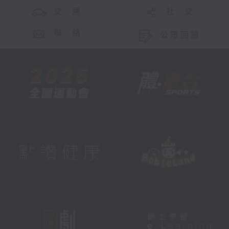
交 通
社 交
聯 絡
公眾回饋