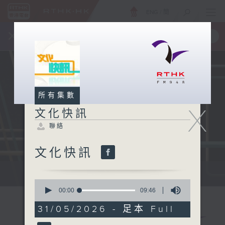
ENG
/
簡
×
全新 RTHK On The Go
取得
一手掌握 RTHK 電台、電視節目
所有集數
X
文化快訊
聯絡
文化快訊
文化快訊
0
seconds
00:00
09:46
of
9
31/05/2026 - 足本 Full
minutes,
46