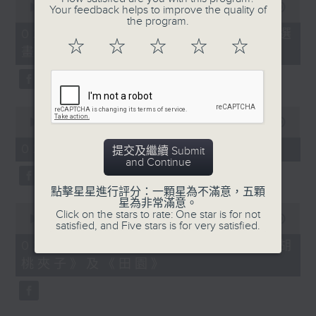
seconds
00:00
02:00
Your feedback helps to improve the quality of
of
the program.
2
02/08/2026 - 「第二屆西源里選
minutes,
☆
☆
☆
☆
☆
畫」展覽
0
seconds
0
seconds
00:00
02:00
of
2
02/08/2026 - 《愛情靈藥》
提交及繼續 Submit
minutes,
and Continue
0
seconds
點擊星星進行評分：一顆星為不滿意，五顆
星為非常滿意。
0
Click on the stars to rate: One star is for not
seconds
00:00
01:58
satisfied, and Five stars is for very satisfied.
of
1
02/08/2026 - 拉闊動畫：新篇《胡
minute,
桃夾子》及《田園》
58
seconds