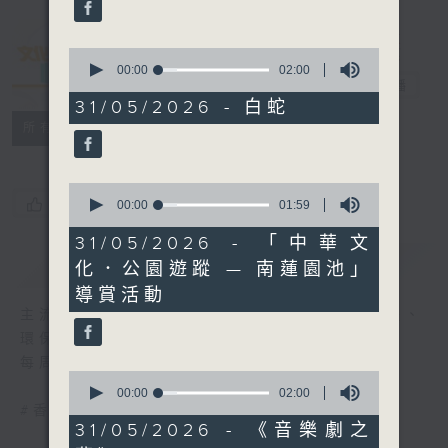
seconds
0
seconds
00:00
02:00
文化快訊
電台直播
of
2
31/05/2026 - 白蛇
minutes,
聯絡
所有集數
0
seconds
0
您喜歡這個節目嗎?
seconds
00:00
01:59
of
1
31/05/2026 - 「中華文
minute,
簡介
GIST
化．公園遊蹤 — 南蓮園池」
59
seconds
導賞活動
主流、另類、舞台、文字、影像、音樂、形體、
環保......
每周帶來文化活動與現象的新資訊
0
seconds
00:00
02:00
of
#香港電台文教組
2
31/05/2026 - 《音樂劇之
minutes,