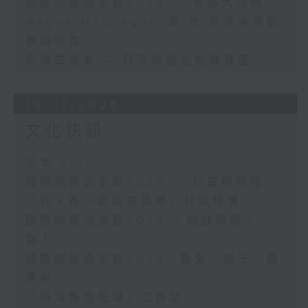
國際綜藝合家歡2026 ： 熊貓大同萌
Wayne McGregor: 異.地 全景後電影
舞蹈裝置
魚塘四重奏 — 日落魚塘生態導賞團
19/07/2026
文化快訊
足本 Full
國際綜藝合家歡2026 ： 仰望翱翔時
「非・粵～區區展風華」社區導賞
國際綜藝合家歡2026 ：遊戲時間，
到！
國際綜藝合家歡2026：龜兔．國王．糖
果屋
「綠海龜剪紙樂」工作坊