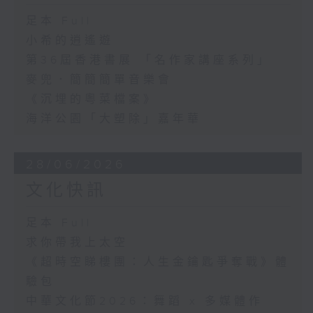
足本 Full
小希的逍遙遊
第36屆香港書展 「名作家講座系列」
麥兜．簡簡簡單音樂會
《沉埋的粵菜檔案》
海洋公園「大塑除」嘉年華
28/06/2026
文化快訊
足本 Full
求你帶我上太空
《超時空睇樓團：人生金鑰匙爭奪戰》體
驗包
中華文化節2026：舞蹈 x 多媒體作