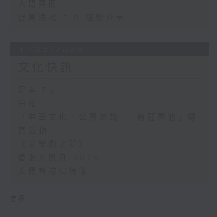
人間異冊
智慧濕地 2.0 經驗分享
31/05/2026
文化快訊
足本 Full
白蛇
「中華文化．公園遊蹤 — 南蓮園池」導
賞活動
《音樂劇之夢》
香港非遺月 2026
美麗香港環境節
更多 ...