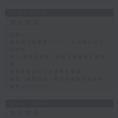
12/07/2026
文化快訊
足本 Full
夏日親子電影節2026 ：化石獵人的少
年時代
第36屆香港書展：世界文藝廊及文旅地
圖
彭修文誕辰九十五週年音樂會
展覽「機暇寶笈：懷海堂藏贈乾隆文物」
展覽《FORM》
05/07/2026
文化快訊