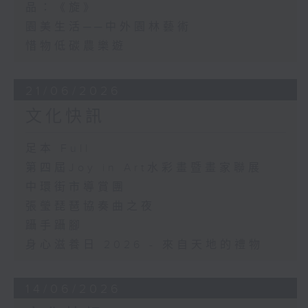
品：《旋》
園美生活──中外園林藝術
惜物低碳農樂遊
21/06/2026
文化快訊
足本 Full
第四屆Joy in Art水彩畫暨畫家聯展
中環街市導賞團
張瑩琵琶協奏曲之夜
躡手躡腳
身心滋養日 2026 - 來自天地的禮物
14/06/2026