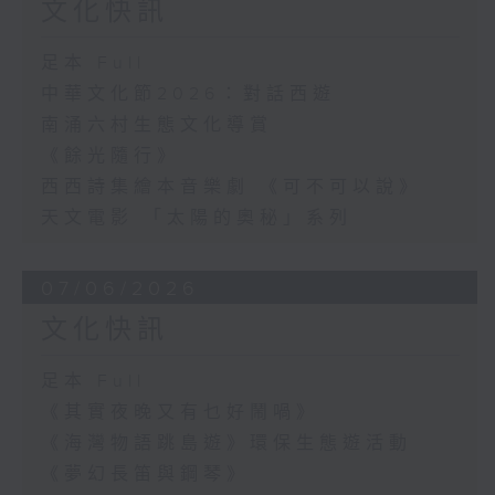
文化快訊
足本 Full
中華文化節2026：對話西遊
南涌六村生態文化導賞
《餘光隨行》
西西詩集繪本音樂劇 《可不可以說》
天文電影 「太陽的奧秘」系列
07/06/2026
文化快訊
足本 Full
《其實夜晚又有乜好鬧喎》
《海灣物語跳島遊》環保生態遊活動
《夢幻長笛與鋼琴》