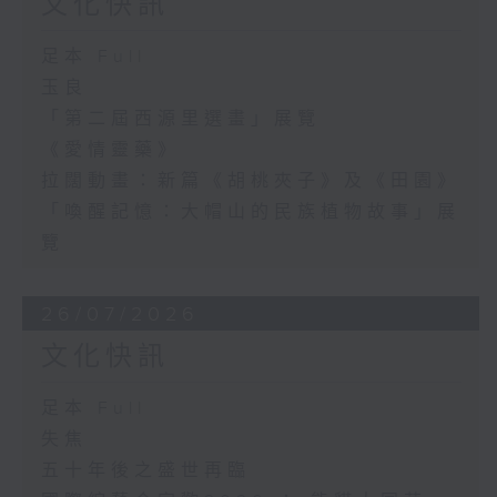
文化快訊
足本 Full
玉良
「第二屆西源里選畫」展覽
《愛情靈藥》
拉闊動畫：新篇《胡桃夾子》及《田園》
「喚醒記憶：大帽山的民族植物故事」展
覽
26/07/2026
文化快訊
足本 Full
失焦
五十年後之盛世再臨