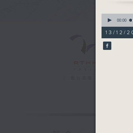
保持個性之
動繼續前行
0
投身音樂五
seconds
00:00
of
過多意見而
53
13/12/2
己的選擇。
minutes,
4
seconds
90%
電台直播