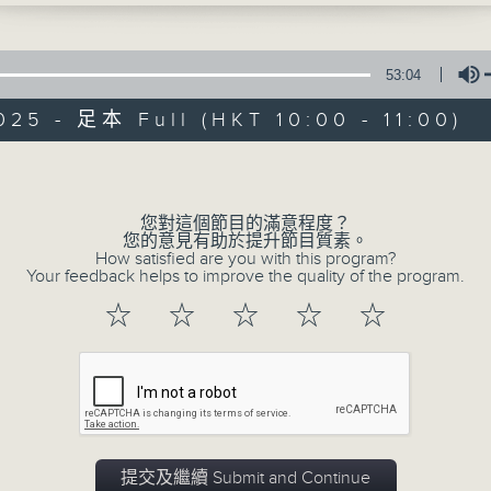
間掙扎，卻一次次被內心重覆出現的「calling
。
年，黃曦桃明白「為自己負責」的重要。她曾因
53:04
迷失方向，後來才領悟真正的保障，來自敢於相
025 - 足本 Full (HKT 10:00 - 11:00)
這份拗頸與真誠，正是她創作靈魂的核心。
Volume
夢想號啟航
您對這個節目的滿意程度？
您的意見有助於提升節目質素。
How satisfied are you with this program?
FACEBOOK
所有集數
Your feedback helps to improve the quality of the program.
☆
☆
☆
☆
☆
您喜歡這個節目嗎?
主持人：黎穎瑜
《夢想號啟航》是一個收集和分享夢想故事
提交及繼續 Submit and Continue