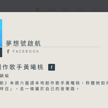
電視
電台
新聞
WEB+
夢想號啟航
FACEBOOK
創作歌手黃曦桃
穎瑜
航》本週六邀請本地創作歌手黃曦桃，聆聽她如
呼召」，走一條屬於自己的音樂路。
港的獨立音樂人幾乎都是「斜槓族」一邊創作、
體、行銷與演出，像經營一間「start-up」公
作到推廣，全靠自己。當市場風向變幻，她在跟