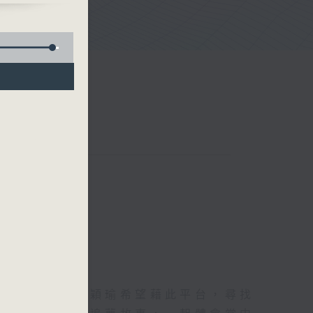
」推
聽取
信自
的節目，主持黎穎瑜希望藉此平台，尋找