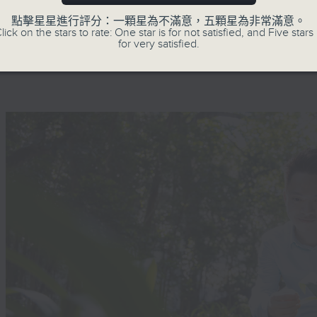
現實中在各領域追尋及實踐夢想的人，為聽
的堅持和智慧。
點擊星星進行評分：一顆星為不滿意，五顆星為非常滿意。
lick on the stars to rate: One star is for not satisfied, and Five stars 
受訪嘉賓包括，音樂家、藝術家、運動員、
for very satisfied.
中，各有獨特的經歷。