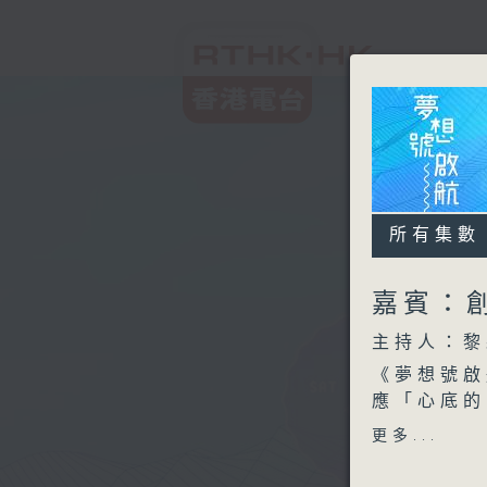
所有集數
嘉賓：
主持人：黎
《夢想號啟
應「心底的
桃桃笑言香
更多...
兼顧社交媒
從財務、製