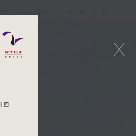
重溫
APPS
我們
ENG
/
簡
X
何回
一邊
司，
風與