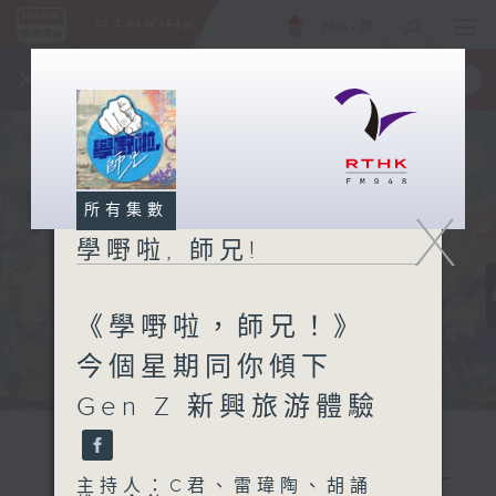
ENG
/
簡
×
全新 RTHK On The Go
取得
一手掌握 RTHK 電台、電視節目
所有集數
X
學嘢啦, 師兄!
《學嘢啦，師兄！》
今個星期同你傾下
Gen Z 新興旅游體驗
主持人：C君、雷瑋陶、胡誦