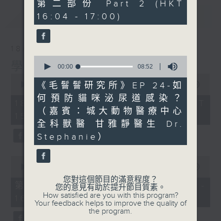
51
第二部份 Part 2 (HKT
minutes,
最新
LATEST
16:04 - 17:00)
39
seconds
18/04/2026
0
學嘢啦, 師兄!
seconds
00:00
08:52
of
0
8
《毛鬙鬙研究所》EP 24-如
seconds
00:00
1:44:27
minutes,
of
何預防貓咪泌尿道感染？
52
1
18/04/2026 - 足本 Full (HKT
seconds
hour,
（嘉賓：城大動物醫療中心
15:00 - 17:00)
44
全科獸醫 甘雅靜醫生 Dr.
minutes,
27
Stephanie）
seconds
0
seconds
00:00
52:30
of
您對這個節目的滿意程度？
52
第一部份 Part 1 (HKT 15:04 -
您的意見有助於提升節目質素。
minutes,
How satisfied are you with this program?
16:00)
30
Your feedback helps to improve the quality of
seconds
the program.