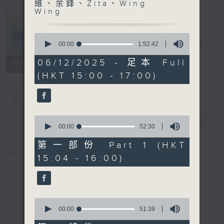
維、余鋒、Zita、Wing
Wing
0
學嘢啦, 師兄!
電台直播
seconds
00:00
1:52:42
of
1
06/12/2025 - 足本 Full
所有集數
hour,
(HKT 15:00 - 17:00)
52
minutes,
42
您喜歡這個節目嗎?
seconds
0
簡介
GIST
seconds
00:00
52:30
of
52
第一部份 Part 1 (HKT
minutes,
主持人：C君、雷瑋陶、胡誦維、余鋒、Zita、
15:04 - 16:00)
30
Wing Wing
seconds
0
seconds
00:00
51:39
of