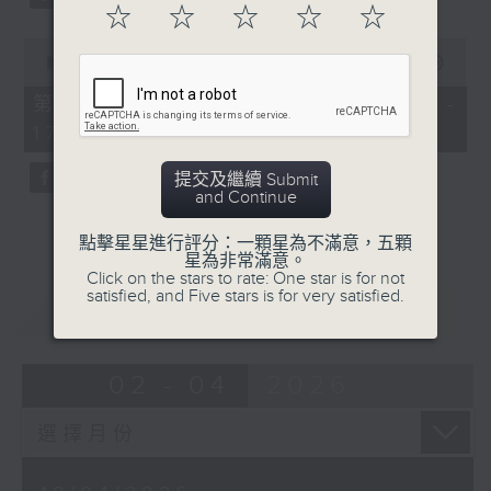
☆
☆
☆
☆
☆
0
seconds
00:00
52:07
of
52
第二部份 Part 2 (HKT 16:04 -
minutes,
17:00)
7
seconds
提交及繼續 Submit
and Continue
點擊星星進行評分：一顆星為不滿意，五顆
星為非常滿意。
Click on the stars to rate: One star is for not
satisfied, and Five stars is for very satisfied.
重溫
CATCHUP
02 - 04
2026