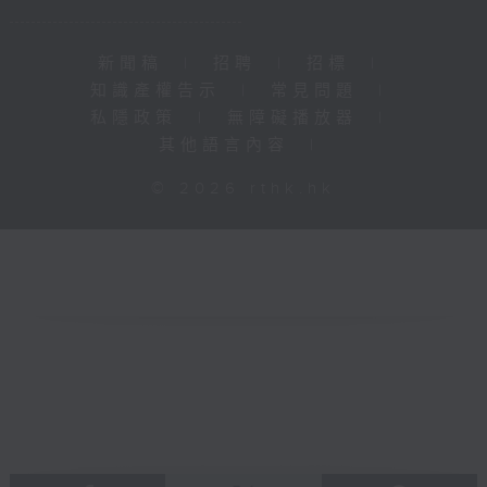
新聞稿
|
招聘
|
招標
|
知識產權告示
|
常見問題
|
私隱政策
|
無障礙播放器
|
其他語言內容
|
© 2026 rthk.hk