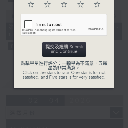
☆
☆
☆
☆
☆
0
seconds
00:00
52:07
of
52
第二部份 Part 2 (HKT 16:04 -
minutes,
17:00)
7
seconds
提交及繼續 Submit
and Continue
點擊星星進行評分：一顆星為不滿意，五顆
星為非常滿意。
Click on the stars to rate: One star is for not
satisfied, and Five stars is for very satisfied.
重溫
CATCHUP
02 - 04
2026