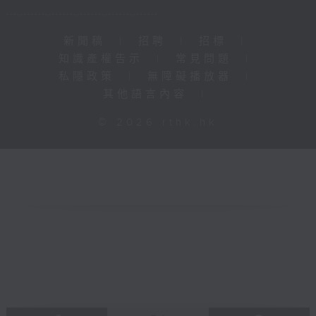
新聞稿
|
招聘
|
招標
|
知識產權告示
|
常見問題
|
私隱政策
|
無障礙播放器
|
其他語言內容
|
© 2026 rthk.hk