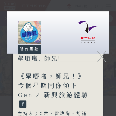
ENG
/
簡
×
全新 RTHK On The Go
取得
一手掌握 RTHK 電台、電視節目
所有集數
X
學嘢啦, 師兄!
《學嘢啦，師兄！》
今個星期同你傾下
Gen Z 新興旅游體驗
主持人：C君、雷瑋陶、胡誦