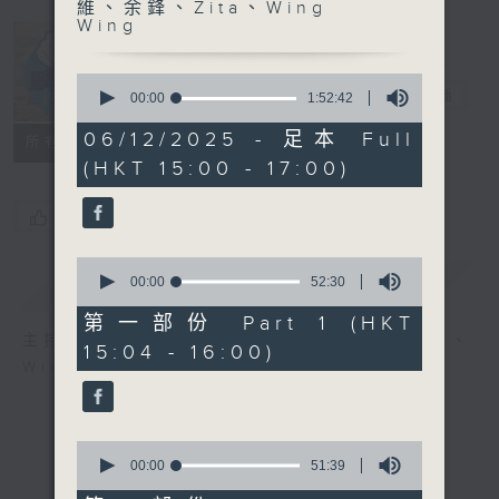
維、余鋒、Zita、Wing
Wing
0
學嘢啦, 師兄!
電台直播
seconds
00:00
1:52:42
of
1
06/12/2025 - 足本 Full
所有集數
hour,
(HKT 15:00 - 17:00)
52
minutes,
42
您喜歡這個節目嗎?
seconds
0
簡介
GIST
seconds
00:00
52:30
of
52
第一部份 Part 1 (HKT
minutes,
主持人：C君、雷瑋陶、胡誦維、余鋒、Zita、
15:04 - 16:00)
30
Wing Wing
seconds
0
seconds
00:00
51:39
of