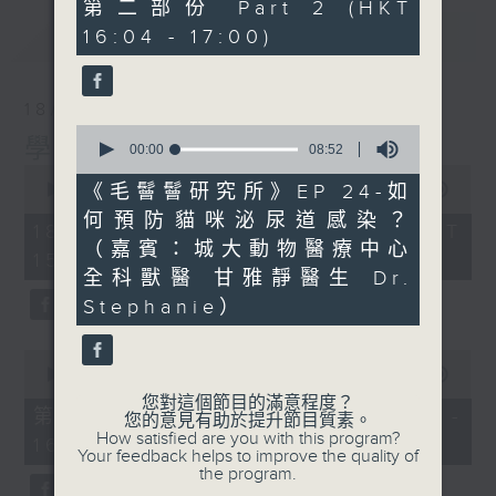
51
第二部份 Part 2 (HKT
minutes,
最新
LATEST
16:04 - 17:00)
39
seconds
18/04/2026
0
學嘢啦, 師兄!
seconds
00:00
08:52
of
0
8
《毛鬙鬙研究所》EP 24-如
seconds
00:00
1:44:27
minutes,
of
何預防貓咪泌尿道感染？
52
1
18/04/2026 - 足本 Full (HKT
seconds
hour,
（嘉賓：城大動物醫療中心
15:00 - 17:00)
44
全科獸醫 甘雅靜醫生 Dr.
minutes,
27
Stephanie）
seconds
0
seconds
00:00
52:30
of
您對這個節目的滿意程度？
52
第一部份 Part 1 (HKT 15:04 -
您的意見有助於提升節目質素。
minutes,
How satisfied are you with this program?
16:00)
30
Your feedback helps to improve the quality of
seconds
the program.