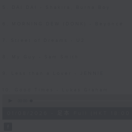
5. DAI DAI - Shakira, Burna Boy
6. MORNING DEW (DONK) - Beyoncé
7. Street of Dreams - U2
8. My Guy - Sam Smith
9. Less than a Lover - JENNIE
10. Good Times - Lukas Graham
0
seconds
00:00
of
1
01/08/2026 - 足本 Full (HKT 18:00 
hour,
45
minutes,
15