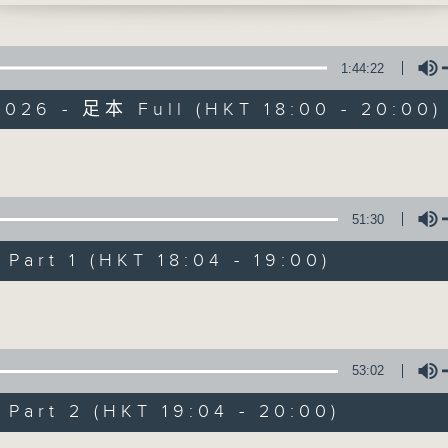
iend - SB19(fe. BE:FIRST)
in Love - Suki Waterhouse
w - Foo Fighters
1:44:22
AND SEEK - i-dle
2026 - 足本 Full (HKT 18:00 - 20:00)
w Your Face - Malcolm Todd
Volume
環球榜
51:30
聯絡
所有集數
art 1 (HKT 18:04 - 19:00)
Volume
您喜歡這個節目嗎?
53:02
主持人：李志剛
art 2 (HKT 19:04 - 20:00)
網羅全球精彩歌曲，追訪國際歌星近況。愛好