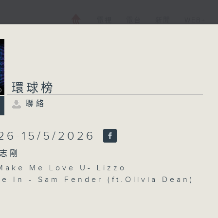
電視
電台
新聞
WEB+
環球榜
聯絡
26-15/5/2026
志剛
 Make Me Love U- Lizzo
e In - Sam Fender (ft.Olivia Dean)
er You - Miley Cyrus
- BTS
LESS - Irene 林芊瑩