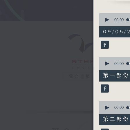
6. Toyfr
7. Back 
0
8. Windo
seconds
00:00
of
9. HIDE 
1
09/05/
10. I Sa
hour,
44
minutes,
22
seconds
90%
0
seconds
00:00
of
51
第一部份 P
電台直播
minutes,
30
seconds
90%
0
seconds
00:00
of
53
第二部份 P
minutes,
2