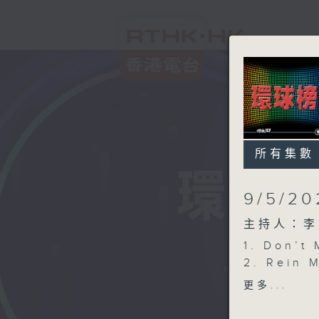
所有集數
9/5/20
主持人：李
1. Don’t
2. Rein M
3. Young
更多...
4. SWIM
5. FEAR