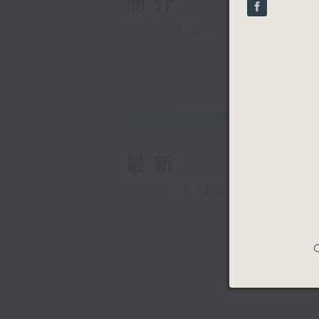
簡介
seconds
90%
GIST
最新
LATEST
C