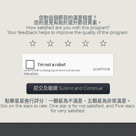
Volume
您對這個節目的滿意程度？
您的意見有助於提升節目質素。
How satisfied are you with this program?
Your feedback helps to improve the quality of the program.
☆
☆
☆
☆
☆
01/08/2026
1/8/2026-7/8/2026
1. The Time Of My Life - Benson Bo
提交及繼續 Submit and Continue
2. Close to You - Jay Fung 馮允謙
點擊星星進行評分：一顆星為不滿意，五顆星為非常滿意。
lick on the stars to rate: One star is for not satisfied, and Five stars 
3. Love Sensation - Madonna
for very satisfied.
4. ICONIC BY MISTAKE - LE SSERAFIM