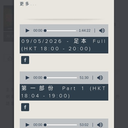
2. Rein Me In - Sam
更多...
Fender (ft.Olivia Dean)
3. Younger You - Miley
Cyrus
環球榜
電台直播
0
4. SWIM- BTS
seconds
00:00
1:44:22
of
5. FEARLESS - Irene 林
聯絡
所有集數
1
09/05/2026 - 足本 Full
芊瑩
hour,
(HKT 18:00 - 20:00)
44
6. Toyfriend - SB19(fe.
minutes,
BE:FIRST)
22
您喜歡這個節目嗎?
seconds
7. Back in Love - Suki
Waterhouse
0
簡介
GIST
8. Window - Foo
seconds
00:00
51:30
of
Fighters
51
第一部份 Part 1 (HKT
主持人：李志剛
9. HIDE AND SEEK - i-
minutes,
18:04 - 19:00)
30
網羅全球精彩歌曲，追訪國際歌星近況。愛好外
dle
seconds
語歌曲的朋友，切勿錯過。
10. I Saw Your Face -
Malcolm Todd
0
seconds
00:00
53:02