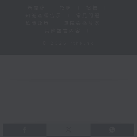
新聞稿
|
招聘
|
招標
|
知識產權告示
|
常見問題
|
私隱政策
|
無障礙播放器
|
其他語言內容
|
© 2026 rthk.hk