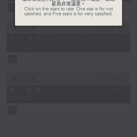
minutes,
星為非常滿意。
25
Click on the stars to rate: One star is for not
seconds
7. I Just Got Mad - Malcolm Todd
satisfied, and Five stars is for very satisfied.
0
8. The Time Of My Life - Benson
seconds
00:00
51:00
of
Boone
51
第一部份 Part 1 (HKT 18:04 -
minutes,
19:00)
0
9. Good Times - Lukas Graham
seconds
10. DAI DAI - Shakira, Burna Boy
0
seconds
00:00
52:35
of
52
第二部份 Part 2 (HKT 19:04 -
minutes,
20:00)
35
seconds