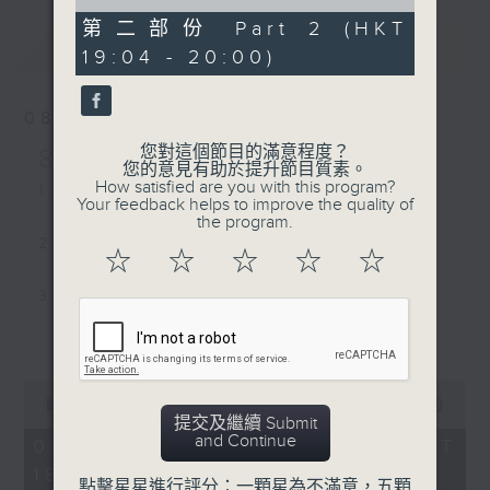
of
53
第二部份 Part 2 (HKT
最新
minutes,
LATEST
19:04 - 20:00)
2
seconds
08/08/2026
您對這個節目的滿意程度？
8/8/2026-14/8/2026
您的意見有助於提升節目質素。
How satisfied are you with this program?
1. Love Sensation - Madonna
Your feedback helps to improve the quality of
the program.
2. Close to You - Jay Fung 馮允謙
☆
☆
☆
☆
☆
3. My Guy - Sam Smith
更多...
4. Less than a Lover - JENNIE
0
5. Street of Dreams - U2
seconds
00:00
1:43:25
of
提交及繼續 Submit
1
and Continue
08/08/2026 - 足本 Full (HKT
6. MORNING DEW (DONK) -
hour,
18:00 - 20:00)
43
Beyoncé
點擊星星進行評分：一顆星為不滿意，五顆