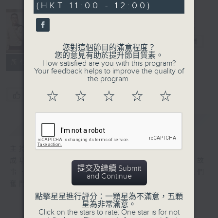
(HKT 11:00 - 12:00)
18
seconds
安哥同學會
電台直播
您對這個節目的滿意程度？
您的意見有助於提升節目質素。
所有集數
How satisfied are you with this program?
Your feedback helps to improve the quality of
the program.
☆
☆
☆
☆
☆
您喜歡這個節目嗎?
簡介
GIST
主持人：陳圖安
成功非必然，每位成功人士背後都有他的奮鬥故
提交及繼續 Submit
事．陳圖安每一集都會邀請他的好朋友分享他們
and Continue
奮鬥的故事，讓我們從中學習．
點擊星星進行評分：一顆星為不滿意，五顆
星為非常滿意。
Click on the stars to rate: One star is for not