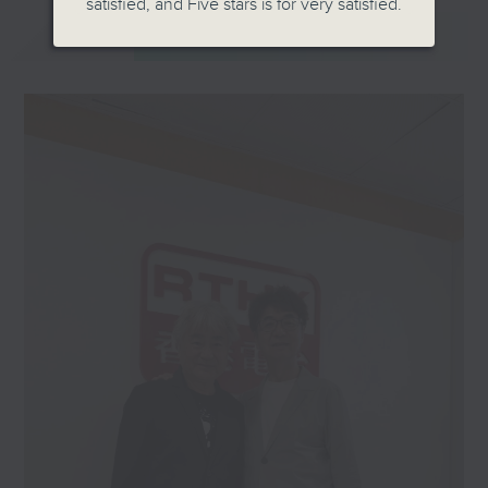
satisfied, and Five stars is for very satisfied.
最新
LATEST