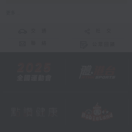
更多 ...
交 通
社 交
聯 絡
公眾回饋