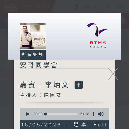
ENG
/
簡
×
全新 RTHK On The Go
取得
一手掌握 RTHK 電台、電視節目
所有集數
安哥同學會
X
嘉賓﹕李炳文
主持人：陳圖安
0
seconds
00:00
51:18
of
51
16/05/2026 - 足本 Full
minutes,