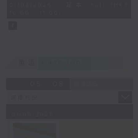
0
01/08/2026 - 足本 Full (HKT
seconds
10:00 - 11:00)
重溫
CATCHUP
05 - 08
2026
01/08/2026