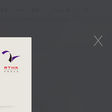
重溫
APPS
我們
ENG
/
簡
X