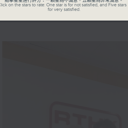
點擊星星進行評分：一顆星為不滿意，五顆星為非常滿意。
lick on the stars to rate: One star is for not satisfied, and Five stars 
for very satisfied.