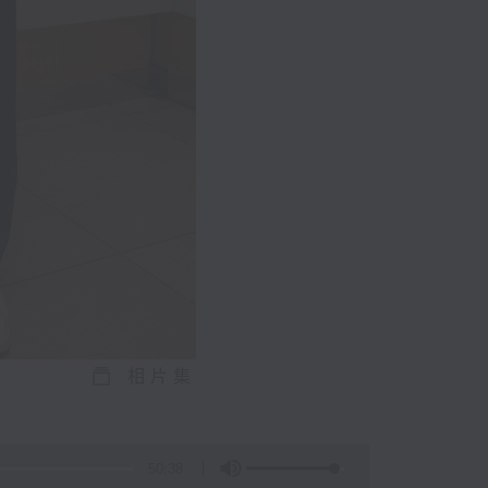
相片集
50:38