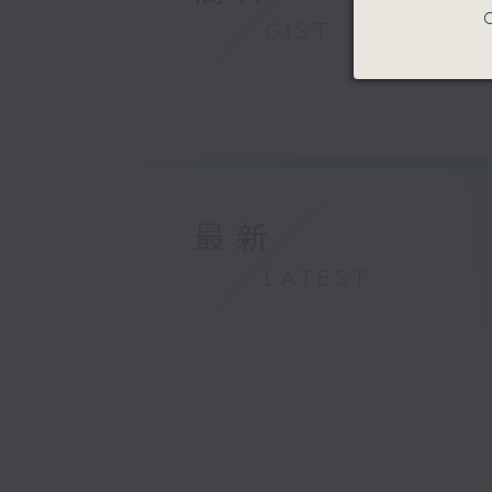
C
GIST
最新
LATEST