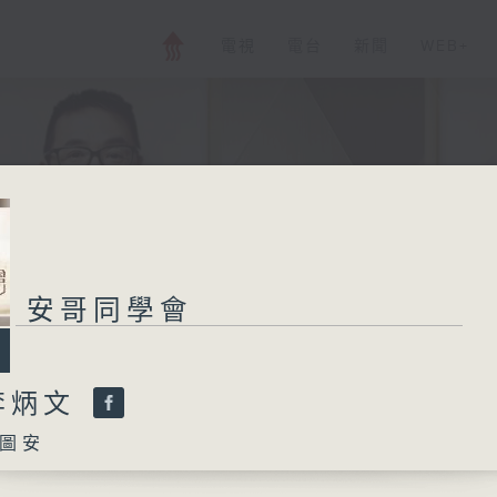
電視
電台
新聞
WEB+
安哥同學會
李炳文
圖安