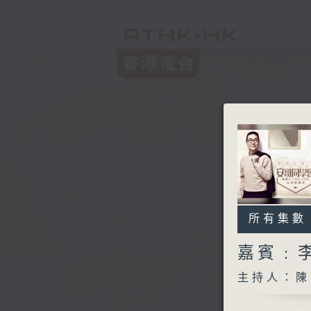
所有集數
嘉賓﹕
主持人：陳