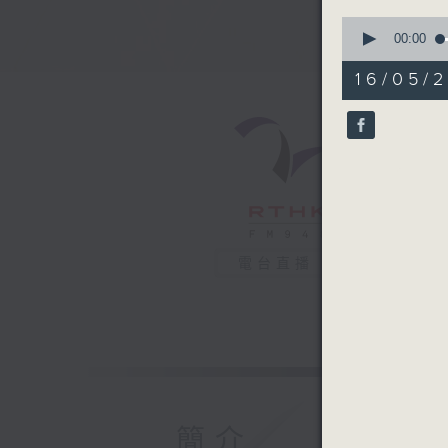
0
seconds
00:00
of
51
16/05/2
minutes,
18
seconds
90%
電台直播
簡介