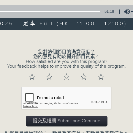
51:18
026 - 足本 Full (HKT 11:00 - 12:00)
Volume
您對這個節目的滿意程度？
安哥同學會
您的意見有助於提升節目質素。
How satisfied are you with this program?
Your feedback helps to improve the quality of the program.
所有集數
☆
☆
☆
☆
☆
您喜歡這個節目嗎?
主持人：陳圖安
提交及繼續 Submit and Continue
成功非必然，每位成功人士背後都有他的奮
友分享他們奮鬥的故事，讓我們從中學習．