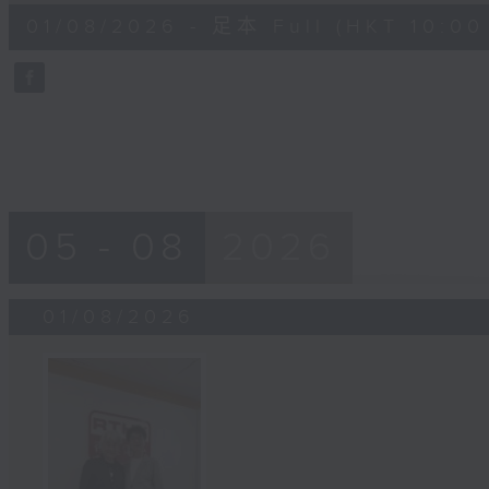
50
01/08/2026 - 足本 Full (HKT 10:00 
minutes,
38
seconds
Volume
90%
05 - 08
2026
01/08/2026