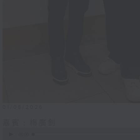
01/08/2026
嘉賓﹕梅廣釗
0
seconds
00:00
of