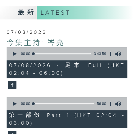
最新
LATEST
07/08/2026
今集主持: 岑亮
0
seconds
00:00
3:43:59
of
3
07/08/2026 - 足本 Full (HKT
hours,
02:04 - 06:00)
43
minutes,
59
seconds
0
seconds
00:00
56:00
of
56
第一部份 Part 1 (HKT 02:04 -
minutes,
03:00)
0
seconds