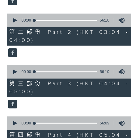
0
seconds
00:00
56:10
of
56
第二部份 Part 2 (HKT 03:04 -
minutes,
04:00)
10
seconds
0
seconds
00:00
56:10
of
56
第三部份 Part 3 (HKT 04:04 -
minutes,
05:00)
10
seconds
0
seconds
00:00
56:09
of
56
第四部份 Part 4 (HKT 05:04 -