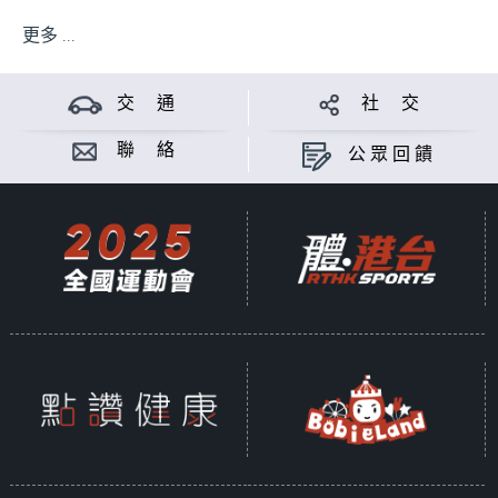
更多 ...
交 通
社 交
聯 絡
公眾回饋