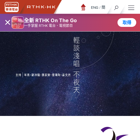
ENG
/
簡
×
全新 RTHK On The Go
取得
一手掌握 RTHK 電台、電視節目