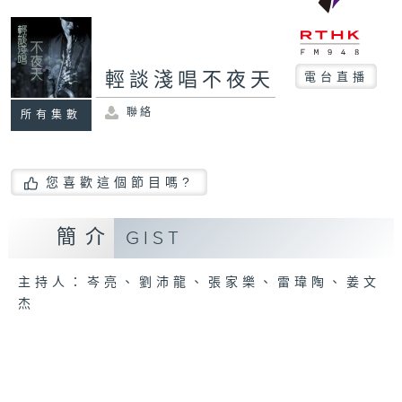
輕談淺唱不夜天
電台直播
聯絡
所有集數
您喜歡這個節目嗎?
簡介
GIST
主持人：岑亮、劉沛龍、張家樂、雷瑋陶、姜文
杰