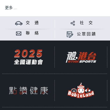
更多 ...
交 通
社 交
聯 絡
公眾回饋