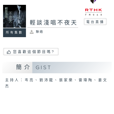
輕談淺唱不夜天
電台直播
聯絡
所有集數
您喜歡這個節目嗎?
簡介
GIST
主持人：岑亮、劉沛龍、張家樂、雷瑋陶、姜文
杰