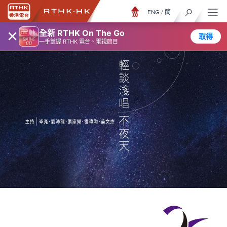
ENG
/
簡
×
全新 RTHK On The Go
取得
一手掌握 RTHK 電台、電視節目