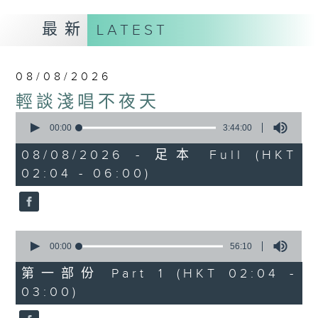
最新
LATEST
08/08/2026
輕談淺唱不夜天
0
seconds
00:00
3:44:00
of
3
08/08/2026 - 足本 Full (HKT
hours,
02:04 - 06:00)
44
minutes,
0
seconds
0
seconds
00:00
56:10
of
56
第一部份 Part 1 (HKT 02:04 -
minutes,
03:00)
10
seconds