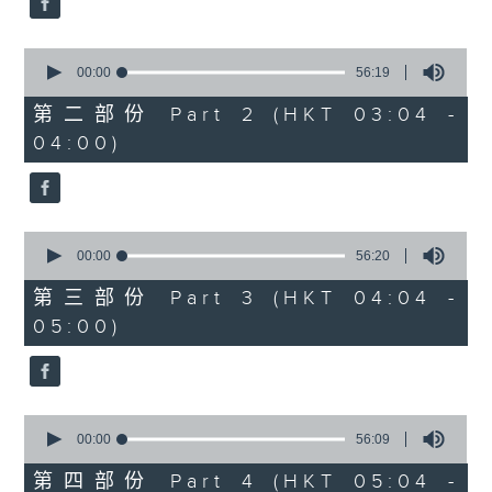
0
seconds
00:00
56:19
of
56
第二部份 Part 2 (HKT 03:04 -
minutes,
04:00)
19
seconds
0
seconds
00:00
56:20
of
56
第三部份 Part 3 (HKT 04:04 -
minutes,
05:00)
20
seconds
0
seconds
00:00
56:09
of
56
第四部份 Part 4 (HKT 05:04 -