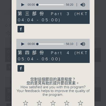
0
seconds
00:00
56:20
of
最新
LATEST
56
第三部份 Part 3 (HKT
minutes,
04:04 - 05:00)
20
seconds
07/08/2026
今集主持: 岑亮
0
0
seconds
00:00
3:43:59
seconds
00:00
56:10
of
of
3
07/08/2026 - 足本 Full (HKT
56
第四部份 Part 4 (HKT
hours,
minutes,
02:04 - 06:00)
43
05:04 - 06:00)
10
minutes,
seconds
59
seconds
0
您對這個節目的滿意程度？
seconds
00:00
56:00
您的意見有助於提升節目質素。
of
How satisfied are you with this program?
56
第一部份 Part 1 (HKT 02:04 -
Your feedback helps to improve the quality of
minutes,
the program.
03:00)
0
seconds
☆
☆
☆
☆
☆