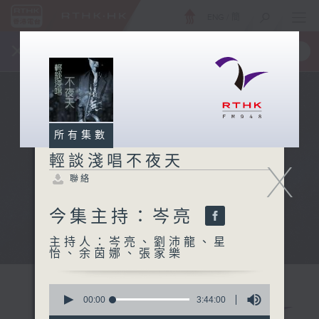
ENG
/
簡
×
全新 RTHK On The Go
取得
一手掌握 RTHK 電台、電視節目
所有集數
輕談淺唱不夜天
X
聯絡
今集主持：岑亮
主持人：岑亮、劉沛龍、星
怡、余茵娜、張家樂
0
seconds
00:00
3:44:00
of