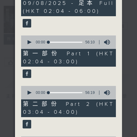
3
09/08/2025 - 足本 Full
hours,
(HKT 02:04 - 06:00)
44
minutes,
0
輕談淺唱不夜天
seconds
電台直播
0
聯絡
所有集數
seconds
00:00
56:10
of
56
第一部份 Part 1 (HKT
minutes,
02:04 - 03:00)
10
您喜歡這個節目嗎?
seconds
簡介
GIST
0
seconds
00:00
56:19
主持人：岑亮、劉沛龍、星怡、余茵娜、張家樂
of
56
第二部份 Part 2 (HKT
minutes,
03:04 - 04:00)
19
seconds