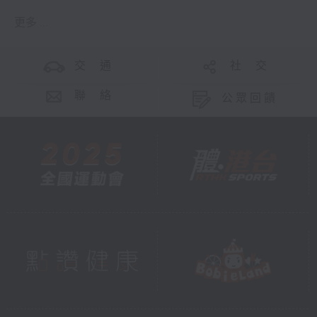
更多 ...
交 通
社 交
聯 絡
公眾回饋