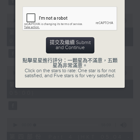
0
seconds
00:00
56:10
of
56
第二部份 Part 2 (HKT 03:04 -
minutes,
04:00)
10
提交及繼續 Submit
seconds
and Continue
點擊星星進行評分：一顆星為不滿意，五顆
星為非常滿意。
0
Click on the stars to rate: One star is for not
seconds
00:00
56:10
satisfied, and Five stars is for very satisfied.
of
56
第三部份 Part 3 (HKT 04:04 -
minutes,
05:00)
10
seconds
0
seconds
00:00
56:09
of
56
第四部份 Part 4 (HKT 05:04 -