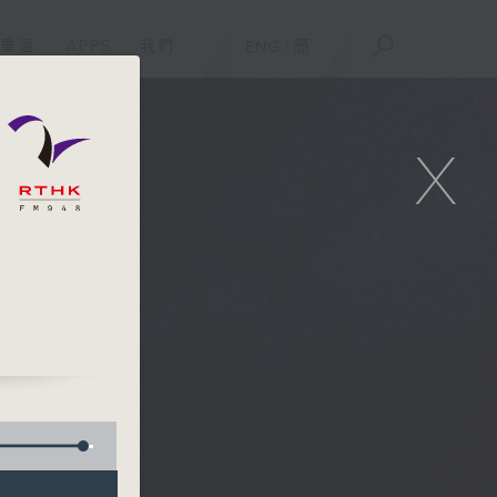
重溫
APPS
我們
ENG
/
簡
X