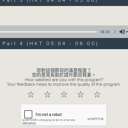
art 3 (HKT 04:04 - 05:00)
Volume
56:10
art 4 (HKT 05:04 - 06:00)
07/08/2026
Volume
今集主持: 岑亮
0
您對這個節目的滿意程度？
seconds
00:00
您的意見有助於提升節目質素。
of
How satisfied are you with this program?
3
Your feedback helps to improve the quality of the program.
07/08/2026 - 足本 Full (HKT 02:04
hours,
43
☆
☆
☆
☆
☆
minutes,
59
seconds
Volume
90%
0
seconds
00:00
of
56