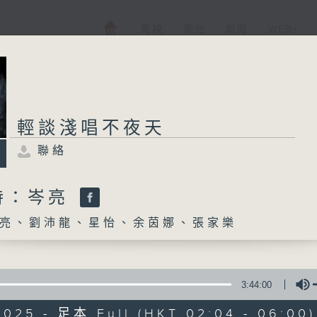
電視
電台
新聞
WEB+
輕談淺唱不夜天
聯絡
持：岑亮
亮、劉沛龍、星怡、余茵娜、張家樂
3:44:00
2025 - 足本 Full (HKT 02:04 - 06:00)