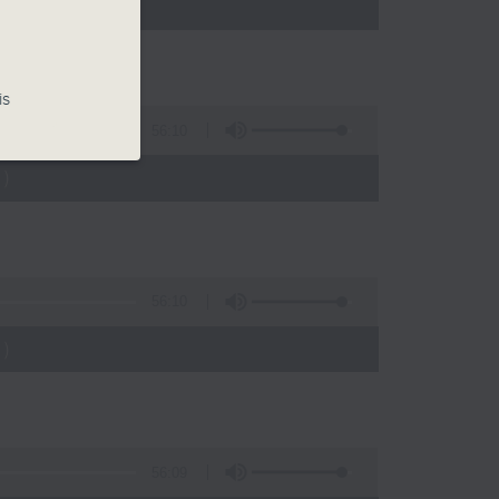
)
is
56:10
)
56:10
)
56:09