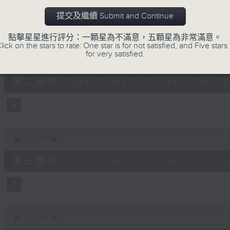
第一部份 Part 1 (HKT 02:04 - 03:00
minutes,
0
提交及繼續 Submit and Continue
seconds
Volume
90%
點擊星星進行評分：一顆星為不滿意，五顆星為非常滿意。
lick on the stars to rate: One star is for not satisfied, and Five stars 
0
for very satisfied.
seconds
00:00
of
56
第二部份 Part 2 (HKT 03:04 - 04:00
minutes,
10
seconds
Volume
90%
0
seconds
00:00
of
56
第三部份 Part 3 (HKT 04:04 - 05:00
minutes,
10
seconds
Volume
90%
0
seconds
00:00
of