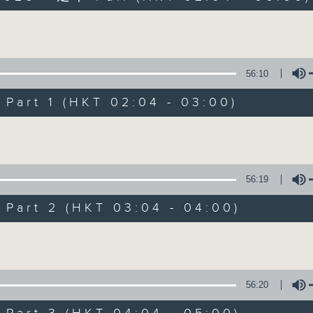
Volume
56:10
art 1 (HKT 02:04 - 03:00)
Volume
輕談淺唱不夜天
聯絡
所有集數
56:19
art 2 (HKT 03:04 - 04:00)
您喜歡這個節目嗎?
Volume
主持人：岑亮、劉沛龍、星怡、余茵娜、張家
56:20