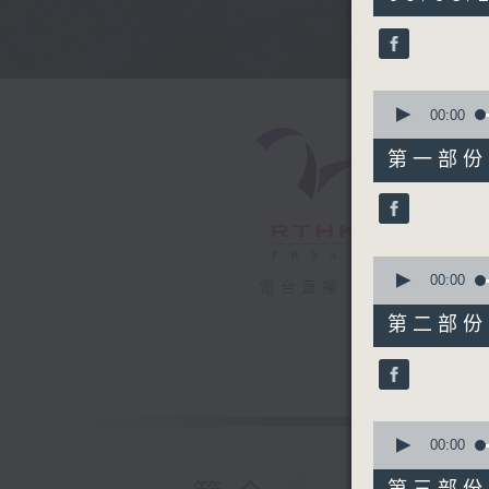
hours,
44
minutes,
0
seconds
90%
0
seconds
00:00
of
56
第一部份 P
minutes,
10
seconds
90%
0
seconds
00:00
電台直播
of
56
第二部份 P
minutes,
19
seconds
90%
0
seconds
00:00
of
56