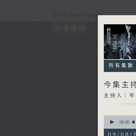
所有集數
今集主
主持人：岑
0
seconds
00:00
of
3
09/08/