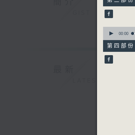
簡介
第三部份 P
minutes,
20
GIST
seconds
90%
0
seconds
00:00
of
56
第四部份 P
minutes,
10
seconds
90%
最新
LATEST