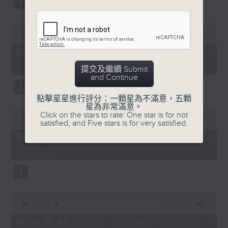
0
seconds
00:00
56:19
of
56
第二部份 Part 2 (HKT 03:04 -
minutes,
04:00)
19
提交及繼續 Submit
seconds
and Continue
點擊星星進行評分：一顆星為不滿意，五顆
星為非常滿意。
0
Click on the stars to rate: One star is for not
seconds
00:00
56:19
satisfied, and Five stars is for very satisfied.
of
56
第三部份 Part 3 (HKT 04:04 -
minutes,
05:00)
19
seconds
0
seconds
00:00
56:10
of
56
第四部份 Part 4 (HKT 05:04 -