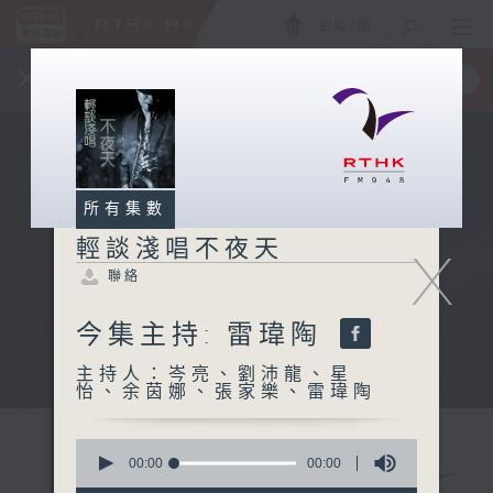
ENG
/
簡
×
全新 RTHK On The Go
取得
一手掌握 RTHK 電台、電視節目
所有集數
輕談淺唱不夜天
X
聯絡
今集主持: 雷瑋陶
主持人：岑亮、劉沛龍、星
怡、余茵娜、張家樂、雷瑋陶
0
seconds
00:00
00:00
of