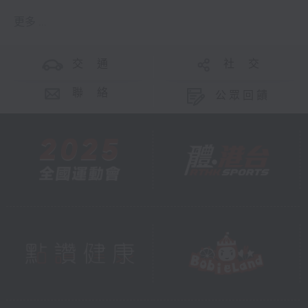
更多 ...
交 通
社 交
聯 絡
公眾回饋