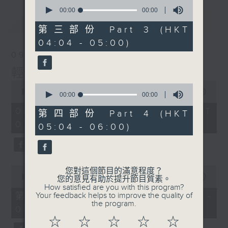
0
seconds
00:00
00:00
of
最新
LATEST
0
第三部份 Part 3 (HKT
seconds
04:04 - 05:00)
09/08/2026
輕談淺唱不夜天
0
0
seconds
00:00
3:44:00
seconds
00:00
00:00
of
of
3
09/08/2026 - 足本 Full (HKT
0
第四部份 Part 4 (HKT
hours,
seconds
02:04 - 06:00)
44
05:04 - 06:00)
minutes,
0
seconds
0
您對這個節目的滿意程度？
seconds
00:00
56:10
您的意見有助於提升節目質素。
of
How satisfied are you with this program?
56
第一部份 Part 1 (HKT 02:04 -
Your feedback helps to improve the quality of
minutes,
the program.
03:00)
10
seconds
☆
☆
☆
☆
☆