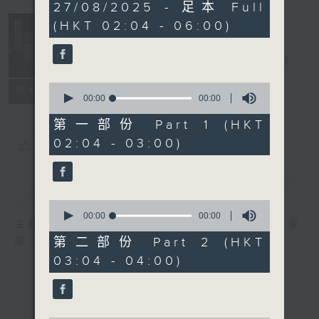
0
27/08/2025 - 足本 Full
seconds
(HKT 02:04 - 06:00)
輕談淺唱不夜天
電台直播
0
聯絡
所有集數
seconds
00:00
00:00
of
0
第一部份 Part 1 (HKT
seconds
02:04 - 03:00)
您喜歡這個節目嗎?
簡介
GIST
0
seconds
00:00
00:00
主持人：岑亮、劉沛龍、星怡、余茵娜、張家
of
0
第二部份 Part 2 (HKT
樂、雷瑋陶
seconds
03:04 - 04:00)