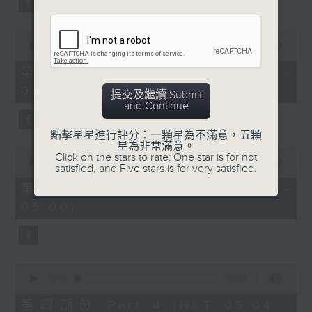
0
seconds
00:00
56:19
of
56
第二部份 Part 2 (HKT 03:04 -
minutes,
04:00)
19
提交及繼續 Submit
seconds
and Continue
點擊星星進行評分：一顆星為不滿意，五顆
星為非常滿意。
0
Click on the stars to rate: One star is for not
seconds
00:00
56:10
satisfied, and Five stars is for very satisfied.
of
56
第三部份 Part 3 (HKT 04:04 -
minutes,
05:00)
10
seconds
0
seconds
00:00
56:09
of
56
第四部份 Part 4 (HKT 05:04 -