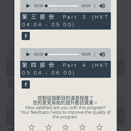
0
seconds
00:00
56:09
of
最新
LATEST
56
第三部份 Part 3 (HKT
minutes,
04:04 - 05:00)
9
seconds
10/08/2026
輕談淺唱不夜天
0
0
seconds
00:00
3:43:59
seconds
00:00
56:09
of
of
3
10/08/2026 - 足本 Full (HKT
56
第四部份 Part 4 (HKT
hours,
minutes,
02:04 - 06:00)
43
05:04 - 06:00)
9
minutes,
seconds
59
seconds
0
您對這個節目的滿意程度？
seconds
00:00
56:10
您的意見有助於提升節目質素。
of
How satisfied are you with this program?
56
第一部份 Part 1 (HKT 02:04 -
Your feedback helps to improve the quality of
minutes,
the program.
03:00)
10
seconds
☆
☆
☆
☆
☆