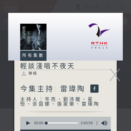
ENG
/
簡
×
全新 RTHK On The Go
取得
一手掌握 RTHK 電台、電視節目
所有集數
輕談淺唱不夜天
X
聯絡
今集主持: 雷瑋陶
主持人：岑亮、劉沛龍、星
怡、余茵娜、張家樂、雷瑋陶
0
seconds
00:00
3:43:59
of