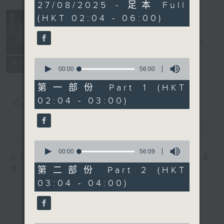
3
27/08/2025 - 足本 Full
hours,
(HKT 02:04 - 06:00)
43
minutes,
59
輕談淺唱不夜天
seconds
電台直播
0
聯絡
所有集數
seconds
00:00
56:00
of
56
第一部份 Part 1 (HKT
minutes,
02:04 - 03:00)
0
您喜歡這個節目嗎?
seconds
簡介
GIST
0
seconds
00:00
56:09
主持人：岑亮、劉沛龍、星怡、余茵娜、張家
of
56
第二部份 Part 2 (HKT
樂、雷瑋陶
minutes,
03:04 - 04:00)
9
seconds