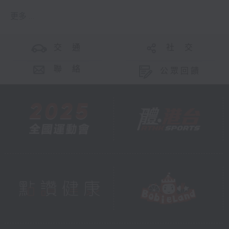
更多 ...
交 通
社 交
聯 絡
公眾回饋