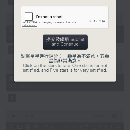
0
seconds
00:00
56:10
of
56
第二部份 Part 2 (HKT 03:04 -
minutes,
04:00)
10
提交及繼續 Submit
seconds
and Continue
點擊星星進行評分：一顆星為不滿意，五顆
星為非常滿意。
0
Click on the stars to rate: One star is for not
seconds
00:00
56:10
satisfied, and Five stars is for very satisfied.
of
56
第三部份 Part 3 (HKT 04:04 -
minutes,
05:00)
10
seconds
0
seconds
00:00
56:09
of
56
第四部份 Part 4 (HKT 05:04 -