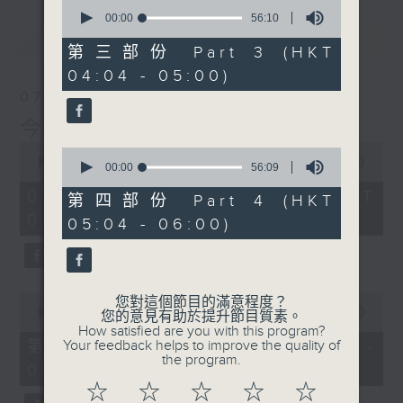
0
seconds
00:00
56:10
of
最新
LATEST
56
第三部份 Part 3 (HKT
minutes,
04:04 - 05:00)
10
seconds
07/08/2026
今集主持: 岑亮
0
0
seconds
00:00
3:43:59
seconds
00:00
56:09
of
of
3
07/08/2026 - 足本 Full (HKT
56
第四部份 Part 4 (HKT
hours,
minutes,
02:04 - 06:00)
43
05:04 - 06:00)
9
minutes,
seconds
59
seconds
0
您對這個節目的滿意程度？
seconds
00:00
56:00
您的意見有助於提升節目質素。
of
How satisfied are you with this program?
56
第一部份 Part 1 (HKT 02:04 -
Your feedback helps to improve the quality of
minutes,
the program.
03:00)
0
seconds
☆
☆
☆
☆
☆