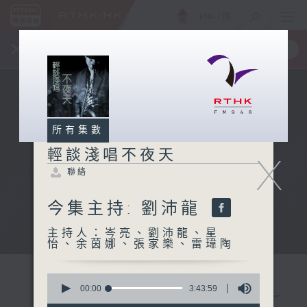
ENG
/
簡
×
全新 RTHK On The Go
取得
一手掌握 RTHK 電台、電視節目
所有集數
輕談淺唱不夜天
X
聯絡
今集主持: 劉沛龍
主持人：岑亮、劉沛龍、星
怡、余茵娜、張家樂、雷瑋陶
0
seconds
00:00
3:43:59
of