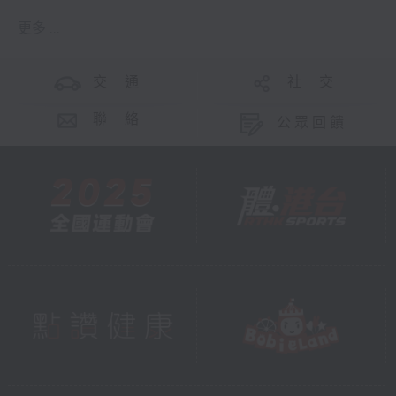
更多 ...
交 通
社 交
聯 絡
公眾回饋