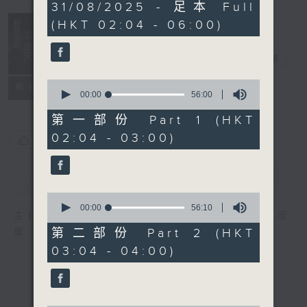
3
31/08/2025 - 足本 Full
hours,
(HKT 02:04 - 06:00)
43
minutes,
59
輕談淺唱不夜天
seconds
電台直播
0
聯絡
所有集數
seconds
00:00
56:00
of
56
第一部份 Part 1 (HKT
minutes,
02:04 - 03:00)
0
您喜歡這個節目嗎?
seconds
簡介
GIST
0
seconds
00:00
56:10
主持人：岑亮、劉沛龍、星怡、余茵娜、張家
of
56
第二部份 Part 2 (HKT
樂、雷瑋陶
minutes,
03:04 - 04:00)
10
seconds