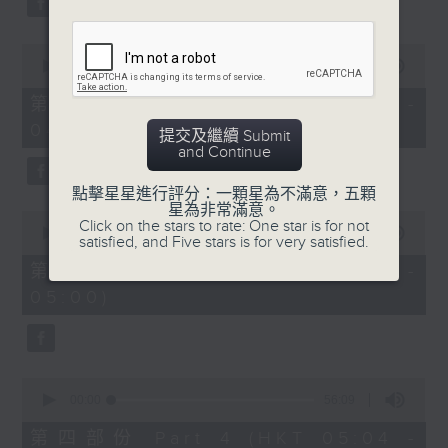
0
seconds
00:00
56:10
of
56
第二部份 Part 2 (HKT 03:04 -
minutes,
04:00)
10
提交及繼續 Submit
seconds
and Continue
點擊星星進行評分：一顆星為不滿意，五顆
星為非常滿意。
0
Click on the stars to rate: One star is for not
seconds
00:00
56:10
satisfied, and Five stars is for very satisfied.
of
56
第三部份 Part 3 (HKT 04:04 -
minutes,
05:00)
10
seconds
0
seconds
00:00
56:09
of
56
第四部份 Part 4 (HKT 05:04 -